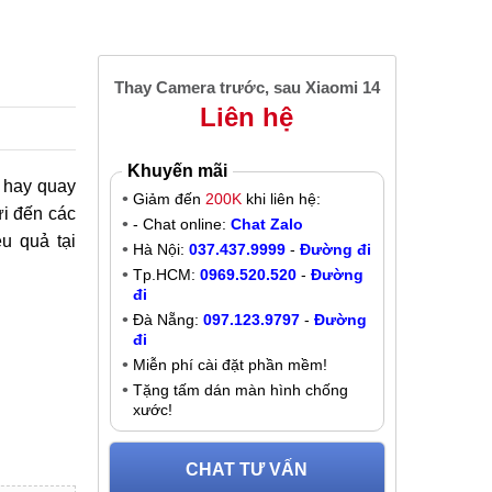
Thay Camera trước, sau Xiaomi 14
Liên hệ
Khuyến mãi
h hay quay
Giảm đến
200K
khi liên hệ:
ửi đến các
- Chat online:
Chat Zalo
u quả tại
Hà Nội:
037.437.9999
-
Đường đi
Tp.HCM:
0969.520.520
-
Đường
đi
Đà Nẵng:
097.123.9797
-
Đường
đi
Miễn phí cài đặt phần mềm!
Tặng tấm dán màn hình chống
xước!
CHAT TƯ VẤN