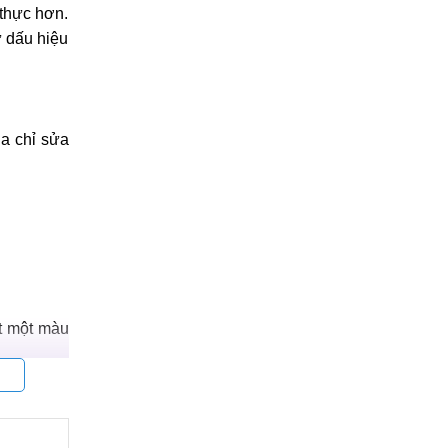
 thực hơn.
ư dấu hiệu
a chỉ sửa
t một màu