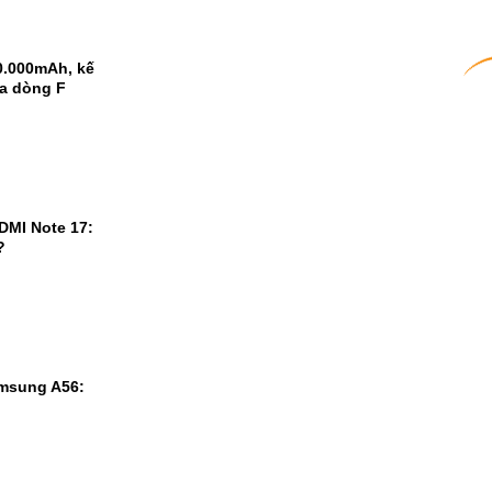
0.000mAh, kế
ủa dòng F
DMI Note 17:
?
msung A56: