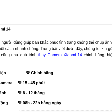
omi 14
với người dùng giúp bạn khắc phục tình trạng không thể chụp ản
t cách nhanh chóng. Trong bài viết dưới đây, chúng tôi xin g
n cũng như quá trình
thay Camera Xiaomi 14
chính hãng, hiệ
kiện
💛 Chính hãng
Camera
💛 15 - 45 phút
ành
💛 6 - 12 tháng
động
💛 08h - 22h hằng ngày