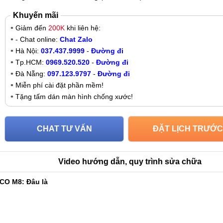
Khuyến mãi
Giảm đến
200K
khi liên hệ:
- Chat online:
Chat Zalo
Hà Nội:
037.437.9999
-
Đường đi
Tp.HCM:
0969.520.520
-
Đường đi
Đà Nẵng:
097.123.9797
-
Đường đi
Miễn phí cài đặt phần mềm!
Tặng tấm dán màn hình chống xước!
CHAT TƯ VẤN
ĐẶT LỊCH TRƯỚC
Video hướng dẫn, quy trình sửa chữa
CO M8: Đâu là