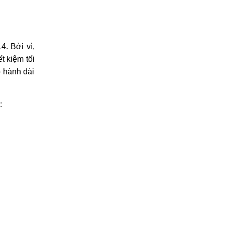
4. Bởi vì,
t kiệm tối
o hành dài
: