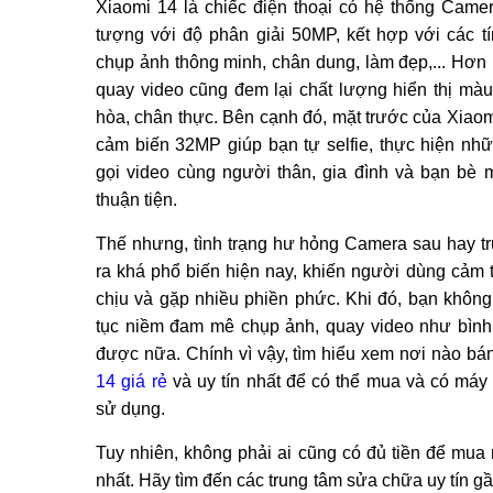
Xiaomi 14 là chiếc điện thoại có hệ thống Camer
tượng với độ phân giải 50MP, kết hợp với các t
chụp ảnh thông minh, chân dung, làm đẹp,... Hơn 
quay video cũng đem lại chất lượng hiển thị màu
hòa, chân thực. Bên cạnh đó, mặt trước của Xiaom
cảm biến 32MP giúp bạn tự selfie, thực hiện nh
gọi video cùng người thân, gia đình và bạn bè 
thuận tiện.
Thế nhưng, tình trạng hư hỏng Camera sau hay t
ra khá phổ biến hiện nay, khiến người dùng cảm 
chịu và gặp nhiều phiền phức. Khi đó, bạn không 
tục niềm đam mê chụp ảnh, quay video như bìn
được nữa. Chính vì vậy, tìm hiểu xem nơi nào b
14 giá rẻ
và uy tín nhất để có thể mua và có máy
sử dụng.
Tuy nhiên, không phải ai cũng có đủ tiền để mua
nhất. Hãy tìm đến các trung tâm sửa chữa uy tín g