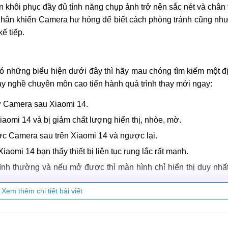
n khôi phục đầy đủ tính năng chụp ảnh trở nên sắc nét và chân
 nhân khiến Camera hư hỏng để biết cách phòng tránh cũng nh
ế tiếp.
 những biểu hiện dưới đây thì hãy mau chóng tìm kiếm một đị
ay nghề chuyên môn cao tiến hành quá trình thay mới ngay:
ừ Camera sau Xiaomi 14.
aomi 14 và bị giảm chất lượng hiển thị, nhòe, mờ.
c Camera sau trên Xiaomi 14 và ngược lại.
omi 14 bạn thấy thiết bị liên tục rung lắc rất mạnh.
h thường và nếu mở được thì màn hình chỉ hiển thị duy nhấ
Xem thêm chi tiết bài viết
n thay Camera điện thoại Xiaomi 14?