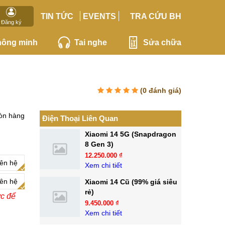
TIN TỨC
EVENTS
TRA CỨU BH
Đăng ký
hông minh
Tai nghe
Sửa chữa
(
0
đánh giá)
òn hàng
Điện Thoại Liên Quan
Xiaomi 14 5G (Snapdragon
8 Gen 3)
12.250.000 ₫
iên hệ
Xem chi tiết
iên hệ
Xiaomi 14 Cũ (99% giá siêu
rẻ)
ớc để
9.450.000 ₫
Xem chi tiết