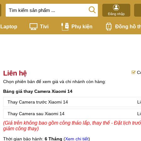
Đăng nhập
Laptop
Tivi
Phụ kiện
Đồng hồ t
Liên hệ
C
Chọn phiên bản để xem giá và chi nhánh còn hàng:
Bảng giá thay Camera Xiaomi 14
Thay Camera trước Xiaomi 14
L
Thay Camera sau Xiaomi 14
L
(Giá trên không bao gồm công tháo lắp, thay thế - Đặt lịch trư
giảm công thay)
Thời gian bảo hành:
6 Tháng
(
Xem chi tiết
)