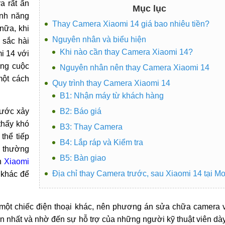
a rất ấn
Mục lục
ính năng
Thay Camera Xiaomi 14 giá bao nhiêu tiền?
nữa, khi
Nguyên nhân và biểu hiện
 sắc hài
Khi nào cần thay Camera Xiaomi 14?
i 14 với
ững cuộc
Nguyên nhân nên thay Camera Xiaomi 14
một cách
Quy trình thay Camera Xiaomi 14
B1: Nhận máy từ khách hàng
rước xảy
B2: Báo giá
thấy khó
B3: Thay Camera
thể tiếp
B4: Lắp ráp và Kiểm tra
h thường
B5: Bàn giao
án
Xiaomi
Địa chỉ thay Camera trước, sau Xiaomi 14 tại Mo
 khác để
 một chiếc điện thoại khác, nên phương án sửa chữa camera v
ần nhất và nhờ đến sự hỗ trợ của những người kỹ thuật viên dà