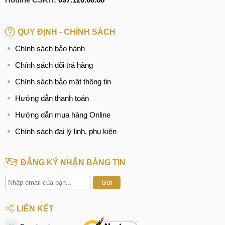
chứng thực nguồn gốc, đảm bảo được cung cấp bởi
những hãng uy tín cao trên thị trường.
QUY ĐỊNH - CHÍNH SÁCH
Nói không với linh kiện kém chất lượng
: Tuyệt đối
MobileCity Care không chấp nhận sử dụng linh kiện
Chính sách bảo hành
không đảm bảo chất lượng để tránh mang đến trải
Chính sách đổi trả hàng
nghiệm không tốt cho khách hàng.
Chính sách bảo mật thông tin
Giá rẻ nhất thị trường
: Bên cạnh chất lượng cao, giá
Hướng dẫn thanh toán
linh kiện mà chúng tôi cung cấp cũng luôn đảm bảo rẻ
nhất thị trường, khách hàng có thể hoàn toàn yên tâm về
Hướng dẫn mua hàng Online
vấn đề chất lượng nhưng vẫn có thể tiết kiệm chi phí.
Chính sách đại lý linh, phụ kiện
Cạnh tranh, rẻ nhất thị trường
ĐĂNG KÝ NHẬN BẢNG TIN
Giá rẻ nhất thị trường
Gửi
Giá dịch vụ hợp lý thậm chí là rẻ nhất thị trường là những
LIÊN KẾT
đánh giá khách hàng dành cho MobileCity Care. Thực tế,
MobileCity Care luôn cố gắng tối ưu chi phí để có thể dành