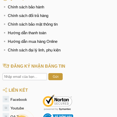
phim 8K siêu nét.
Chính sách bảo hành
Danh sách 5 điện thoại có Camera chính 50MP, quay
Chính sách đổi trả hàng
phim 8K:
Chính sách bảo mật thông tin
Hướng dẫn thanh toán
iQOO Neo 9 Racing
50MP, quay phim 8K
Hướng dẫn mua hàng Online
iQOO Neo 9
50MP, quay phim 8K
Chính sách đại lý linh, phụ kiện
iQOO Neo 9 Pro
50MP, quay phim 8K
iQOO Neo 8
50MP, quay phim 8K
ĐĂNG KÝ NHẬN BẢNG TIN
iQOO Neo 8 Pro
50MP, quay phim 8K
Gửi
LIÊN KẾT
Vivo iQOO Neo 9
Facebook
Pin và sạc
Youtube
Tuy chưa tiết lộ thông tin về dung lượng pin, nhưng theo dự
OA Zalo