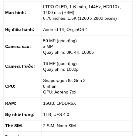
LTPO OLED, 1 tỷ màu, 144Hz, HDR10+,
Màn hình:
1400 nits (HBM)
6.78 inches, 1.5K (1260 x 2800 pixels)
Hệ điều hành:
Android 14, OriginOS 4
50 MP (góc rộng)
Camera sau:
x MP
Quay phim: 8K, 4K, 1080p
16 MP (góc rộng)
Camera trước:
Quay phim: 1080p
Snapdragon 8s Gen 3
CPU:
8 nhân
GPU: Adreno 7xx
RAM:
16GB, LPDDR5X
Bộ nhớ trong:
1TB, UFS 4.0
Thẻ SIM:
2 SIM, Nano SIM