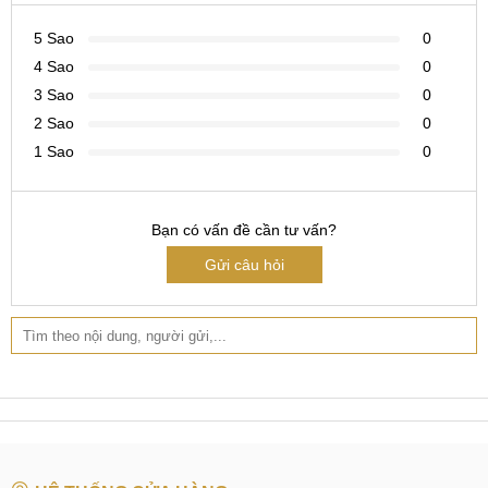
Với các thông tin rò rỉ từ giới thạo tin, MobileCity xin tổng
hợp và đem đến cho Quý độc giả những thông tin chi tiết
5 Sao
0
nhất như sau.
4 Sao
0
Màn hình
3 Sao
0
2 Sao
0
Màn hình iQOO Neo 9 Racing có kích thước lớn 6,78 inch
1 Sao
0
độ phân giải 1.5K cho không gian trải nghiệm rộng lớn và độ
sắc nét cao. Màn hình này còn có khả năng hiển thị chất
lượng cao, màu sắc sống động với tấm nền LTPO OLED
Bạn có vấn đề cần tư vấn?
144Hz với 1 tỷ màu.
Gửi câu hỏi
Danh sách 5 điện thoại có tấm nền OLED/AMOLED
144Hz:
iQOO Neo 9 Racing
LTPO OLED 144Hz
iQOO Neo 9
LTPO AMOLED 144Hz
iQOO Neo 9 Pro
LTPO AMOLED 144Hz