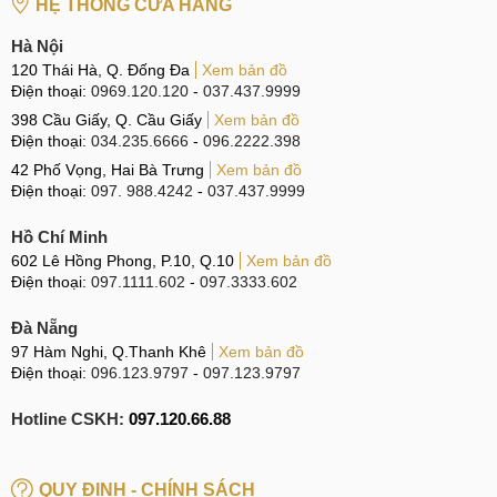
HỆ THỐNG CỬA HÀNG
iQOO Neo 8
AMOLED 144Hz
Hà Nội
iQOO Neo 8 Pro
AMOLED 144Hz
120 Thái Hà, Q. Đống Đa
Xem bản đồ
Điện thoại:
0969.120.120
-
037.437.9999
398 Cầu Giấy, Q. Cầu Giấy
Xem bản đồ
Vivo Màn hình iQOO Neo 9 (minh họa)
Điện thoại:
034.235.6666
-
096.2222.398
42 Phố Vọng, Hai Bà Trưng
Xem bản đồ
Hiệu năng
Điện thoại:
097. 988.4242
-
037.437.9999
iQOO Neo 9 Racing mang trong mình con chip Snapdragon
Hồ Chí Minh
8s Gen 3 mới nhất hứa hẹn cho hiệu năng vô cùng mạnh
602 Lê Hồng Phong, P.10, Q.10
Xem bản đồ
mẽ. Kết hợp với RAM LPDDR5X và bộ nhớ trong UFS 4.0
Điện thoại:
097.1111.602
-
097.3333.602
góp phần giúp thiết bị xử lý mọi tác vụ được nhanh chóng
Đà Nẵng
hơn.
97 Hàm Nghi, Q.Thanh Khê
Xem bản đồ
Điện thoại:
096.123.9797
-
097.123.9797
Camera
Hotline CSKH:
097.120.66.88
Không chỉ có camera chính 50MP hỗ trợ góc rộng, iQOO
QUY ĐỊNH - CHÍNH SÁCH
Neo 9 Racing còn có thêm cảm biến phụ và có thể quay