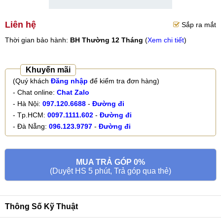
Liên hệ
Sắp ra mắt
Thời gian bảo hành:
BH Thường 12 Tháng
(
Xem chi tiết
)
Khuyến mãi
(Quý khách
Đăng nhập
để kiểm tra đơn hàng)
- Chat online:
Chat Zalo
- Hà Nội:
097.120.6688
-
Đường đi
- Tp.HCM:
0097.1111.602
-
Đường đi
- Đà Nẵng:
096.123.9797
-
Đường đi
MUA TRẢ GÓP 0%
(Duyệt HS 5 phút, Trả góp qua thẻ)
Thông Số Kỹ Thuật