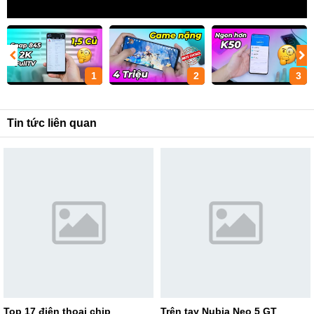
1
2
3
Tin tức liên quan
Top 17 điện thoại chip
Trên tay Nubia Neo 5 GT