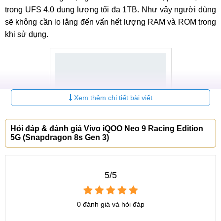
trong UFS 4.0 dung lượng tối đa 1TB. Như vậy người dùng
sẽ không cần lo lắng đến vấn hết lượng RAM và ROM trong
khi sử dụng.
Xem thêm chi tiết bài viết
Hỏi đáp & đánh giá Vivo iQOO Neo 9 Racing Edition
5G (Snapdragon 8s Gen 3)
5/5
Dung lượng Vivo iQOO Neo 9 Racing Edition 16GB-1TB
Đánh giá Vivo iQOO Neo 9 Racing Edition
0 đánh giá và hỏi đáp