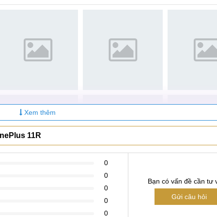
ra mang đến những bất tiện gì?
i ám ảnh lớn đối với người dùng. Khi đó, nó sẽ mang đến cho
ảnh khắc đẹp hay quay lại những kỷ niệm đáng nhớ trong cuộc
liệu thông qua chức năng chụp ảnh.
ode trên những ứng dụng được tích hợp.
Xem thêm
ình ảnh hiện tại lên mạng xã hội.
hông thể gọi Video Call hay Facetime với người thân, bạn bè,
OnePlus 11R
 đề với máy ảnh trên thiết bị OnePlus 11R, bạn hãy nhanh chón
được kiểm tra và thay, sửa sớm nhất có thể để quá trình tr
0
0
Bạn có vấn đề cần tư 
0
Gửi câu hỏi
0
0
ra mang đến những bất tiện gì?