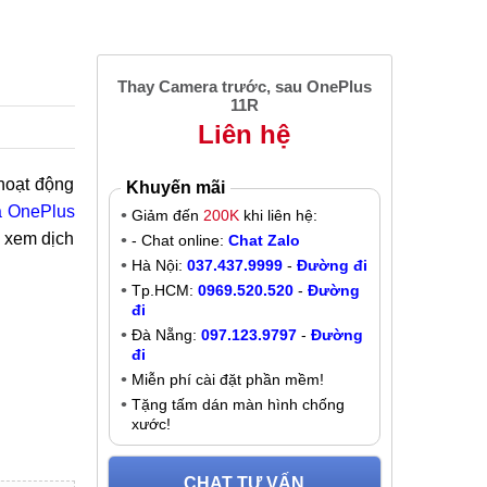
Thay Camera trước, sau OnePlus
11R
Liên hệ
hoạt động
Khuyến mãi
a OnePlus
Giảm đến
200K
khi liên hệ:
 xem dịch
- Chat online:
Chat Zalo
Hà Nội:
037.437.9999
-
Đường đi
Tp.HCM:
0969.520.520
-
Đường
đi
Đà Nẵng:
097.123.9797
-
Đường
đi
Miễn phí cài đặt phần mềm!
Tặng tấm dán màn hình chống
xước!
CHAT TƯ VẤN