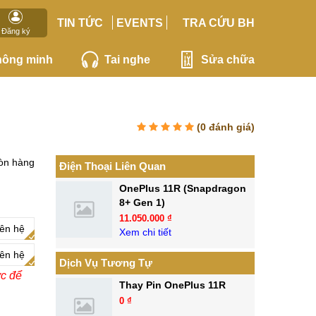
TIN TỨC
EVENTS
TRA CỨU BH
Đăng ký
hông minh
Tai nghe
Sửa chữa
(
0
đánh giá)
òn hàng
Điện Thoại Liên Quan
OnePlus 11R (Snapdragon
8+ Gen 1)
11.050.000 ₫
iên hệ
Xem chi tiết
iên hệ
Dịch Vụ Tương Tự
ớc để
Thay Pin OnePlus 11R
0 ₫