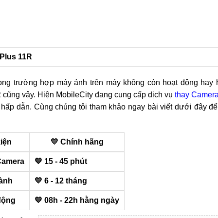
ePlus 11R
rong trường hợp máy ảnh trên máy không còn hoạt động hay 
R
cũng vậy. Hiện MobileCity đang cung cấp dịch vụ
thay Camer
hấp dẫn. Cùng chúng tôi tham khảo ngay bài viết dưới đây để
kiện
💛 Chính hãng
Camera
💛 15 - 45 phút
ành
💛 6 - 12 tháng
động
💛 08h - 22h hằng ngày