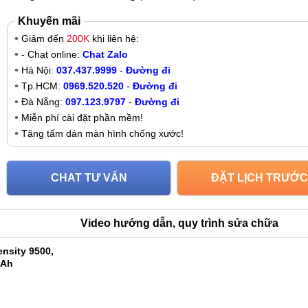
Khuyến mãi
Giảm đến
200K
khi liên hệ:
- Chat online:
Chat Zalo
Hà Nội:
037.437.9999
-
Đường đi
Tp.HCM:
0969.520.520
-
Đường đi
Đà Nẵng:
097.123.9797
-
Đường đi
Miễn phí cài đặt phần mềm!
Tặng tấm dán màn hình chống xước!
CHAT TƯ VẤN
ĐẶT LỊCH TRƯỚC
Video hướng dẫn, quy trình sửa chữa
nsity 9500,
mAh