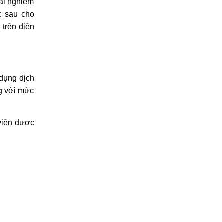
ải nghiệm
c sau cho
 trên điện
 dụng dịch
ng với mức
 viên được