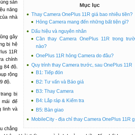
dùng sản
Mục lục
iệu năng
Thay Camera OnePlus 11R giá bao nhiêu tiền?
 của nhà
Hỏng Camera mang đến những bất tiện gì?
Dấu hiệu và nguyên nhân
cũng gây
Cần thay Camera OnePlus 11R trong trư
ng bị hệ
nào?
Plus 11R
OnePlus 11R hỏng Camera do đâu?
a chính
Quy trình thay Camera trước, sau OnePlus 11R
g 84 độ.
B1: Tiếp đón
hụp rộng
9 độ.
B2: Tư vấn và Báo giá
B3: Thay Camera
trang bị
B4: Lắp ráp & Kiểm tra
i mái để
 linh và
B5: Bàn giao
MobileCity - địa chỉ thay Camera OnePlus 11R g
ếu chẳng