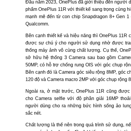
Đầu năm 2023, OnePlus đã giới thiệu đến người 
phẩm OnePlus 11R với thiết kế sang trọng cùng h
mạnh mẽ đến từ con chip Snapdragon 8+ Gen 1
Qualcomm.
Bên cạnh thiết kế và hiệu năng thì OnePlus 11R 
được sự chú ý cho người sử dụng nhờ được tra
thống máy ảnh vô cùng chất lượng. Cụ thế, One
sở hữu hệ thống 3 Camera sau bao gồm Camer
50MP, có hỗ trợ chống rung OIS với góc chụp rộn
Bên cạnh đó là Camera góc siêu rộng 8MP, góc c
120 độ và Camera macro 2MP với góc chụp rộng 8
Ngoài ra, ở mặt trước, OnePlus 11R cũng được 
cho Camera selfie với độ phân giải 16MP thoả
người dùng cho ra những bức hình sống ảo lung
sắc nét.
Chất lượng là thế nên trong quá trình sử dụng, n