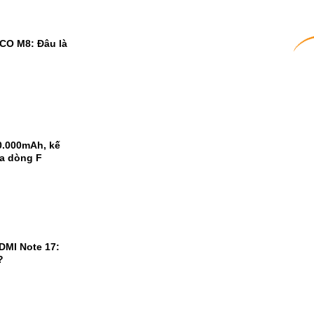
CO M8: Đâu là
0.000mAh, kế
ủa dòng F
DMI Note 17:
?