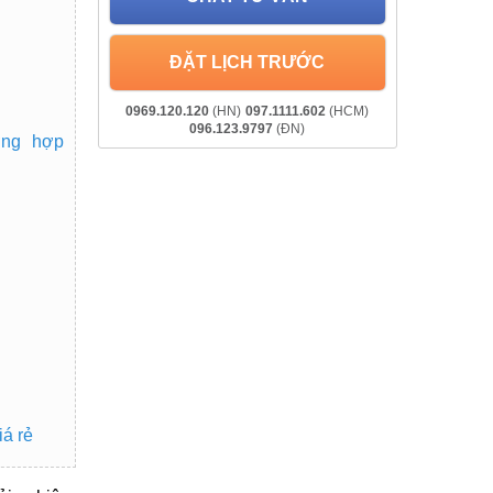
ĐẶT LỊCH TRƯỚC
0969.120.120
(HN)
097.1111.602
(HCM)
096.123.9797
(ĐN)
ờng hợp
iá rẻ