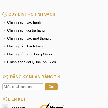
Tại TP Hồ Chí Minh
QUY ĐỊNH - CHÍNH SÁCH
CN 4:
123 Trần Quang Khải, Quận 1
Hotline:
Chính sách bảo hành
0969.520.520
Chính sách đổi trả hàng
CN 5:
602 Lê Hồng Phong, Quận 10
Chính sách bảo mật thông tin
Hotline:
097.3333.602
Hướng dẫn thanh toán
Tại Đà Nẵng
Hướng dẫn mua hàng Online
CN 6:
97 Hàm Nghi, Q.Thanh Khê
Chính sách đại lý linh, phụ kiện
Hotline:
097.123.9797
ĐĂNG KÝ NHẬN BẢNG TIN
Gửi
LIÊN KẾT
Facebook