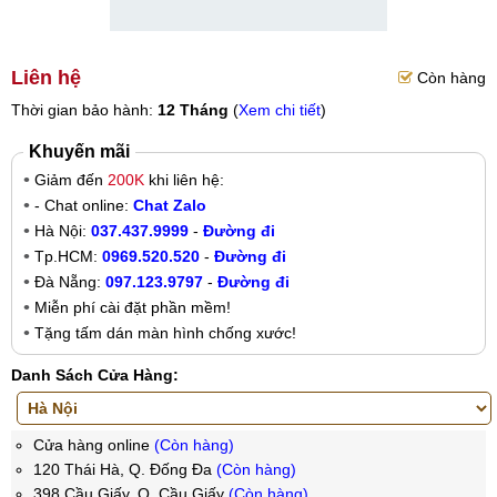
Liên hệ
Còn hàng
Thời gian bảo hành:
12 Tháng
(
Xem chi tiết
)
Khuyến mãi
Giảm đến
200K
khi liên hệ:
- Chat online:
Chat Zalo
Hà Nội:
037.437.9999
-
Đường đi
Tp.HCM:
0969.520.520
-
Đường đi
Đà Nẵng:
097.123.9797
-
Đường đi
Miễn phí cài đặt phần mềm!
Tặng tấm dán màn hình chống xước!
Danh Sách Cửa Hàng:
Cửa hàng online
(Còn hàng)
120 Thái Hà, Q. Đống Đa
(Còn hàng)
398 Cầu Giấy, Q. Cầu Giấy
(Còn hàng)