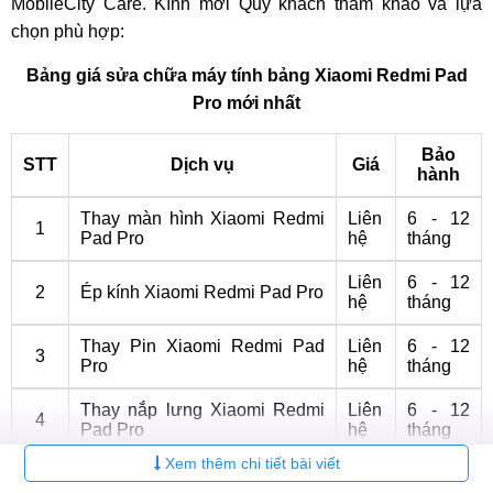
MobileCity Care. Kính mời Quý khách tham khảo và lựa
chọn phù hợp:
Bảng giá sửa chữa máy tính bảng Xiaomi Redmi Pad
Pro mới nhất
Bảo
STT
Dịch vụ
Giá
hành
Thay màn hình Xiaomi Redmi
Liên
6 - 12
1
Pad Pro
hệ
tháng
Liên
6 - 12
2
Ép kính Xiaomi Redmi Pad Pro
hệ
tháng
Thay Pin Xiaomi Redmi Pad
Liên
6 - 12
3
Pro
hệ
tháng
Thay nắp lưng Xiaomi Redmi
Liên
6 - 12
4
Pad Pro
hệ
tháng
Xem thêm chi tiết bài viết
Thay Camera Xiaomi Redmi
Liên
6 - 12
5