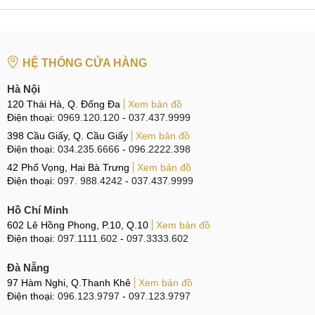
và kiểm tra chi tiết là một lựa chọn thông minh.
Thay nút âm lượng Xiaomi Redmi Pad Pro
HỆ THỐNG CỬA HÀNG
Hà Nội
Thay main Xiaomi Redmi Pad Pro
120 Thái Hà, Q. Đống Đa
Xem bản đồ
Điện thoại:
0969.120.120
-
037.437.9999
Bản mạch chính hay mainboard, đóng vai trò quan trọng
trong việc duy trì hoạt động của máy tính bảng Xiaomi
398 Cầu Giấy, Q. Cầu Giấy
Xem bản đồ
Điện thoại:
034.235.6666
-
096.2222.398
Redmi Pad Pro. Mainboard này kết nối các linh kiện để đảm
42 Phố Vọng, Hai Bà Trưng
Xem bản đồ
bảo thiết bị hoạt động ổn định và liên tục. Khi mainboard
Điện thoại:
097. 988.4242
-
037.437.9999
gặp sự cố, máy tính bảng có thể không hoạt động đúng
cách.
Hồ Chí Minh
602 Lê Hồng Phong, P.10, Q.10
Xem bản đồ
Nhiều người dùng lo lắng rằng việc sửa chữa hoặc thay thế
Điện thoại:
097.1111.602
-
097.3333.602
mainboard có thể tạo ra những vấn đề mới cho máy tính
Đà Nẵng
bảng. Tuy nhiên, nếu bạn chọn một cơ sở sửa chữa uy tín
97 Hàm Nghi, Q.Thanh Khê
Xem bản đồ
và chất lượng, việc này không chỉ giải quyết vấn đề hiện tại
Điện thoại:
096.123.9797
-
097.123.9797
mà còn đảm bảo sự ổn định và bền bỉ cho mainboard của