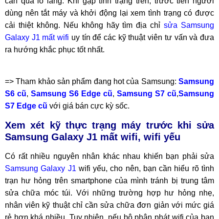
cần quá lo lắng. Khi gặp tình trạng trên, trước tiên người
dùng nên tắt máy và khởi động lại xem tình trạng có được
cải thiệt không. Nếu không hãy tìm địa chỉ
sửa Samsung
Galaxy J1 mất wifi
uy tín để các kỹ thuật viên tư vấn và đưa
ra hướng khắc phục tốt nhất.
=> Tham khảo sản phẩm đang hot của Samsung:
Samsung
S6 cũ
,
Samsung S6 Edge cũ
,
Samsung S7 cũ
,
Samsung
S7 Edge cũ
với giá bán cực kỳ sốc.
Xem xét kỹ thực trạng máy trước khi sửa
Samsung Galaxy J1 mất wifi, wifi yếu
Có rất nhiều nguyên nhân khác nhau khiến bạn phải sửa
Samsung Galaxy J1
wifi yếu, cho nên, bạn cần hiểu rõ tình
trạn hư hỏng trên smartphone của mình tránh bị trung tâm
sửa chữa móc túi. Với những trường hợp hư hỏng nhẹ,
nhân viên kỹ thuật chỉ cần sửa chữa đơn giản với mức giá
rẻ hơn khá nhiều. Tuy nhiên, nếu bộ phận phát wifi của bạn