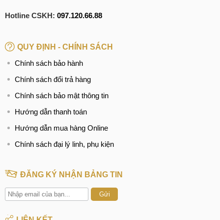
CN 5:
602 Lê Hồng Phong, Quận 10
Hotline CSKH:
097.120.66.88
Hotline:
097.3333.602
Tại Đà Nẵng
QUY ĐỊNH - CHÍNH SÁCH
Chính sách bảo hành
CN 6:
97 Hàm Nghi, Q.Thanh Khê
Hotline:
097.123.9797
Chính sách đổi trả hàng
Chính sách bảo mật thông tin
Hướng dẫn thanh toán
Hướng dẫn mua hàng Online
Chính sách đại lý linh, phụ kiện
ĐĂNG KÝ NHẬN BẢNG TIN
Gửi
LIÊN KẾT