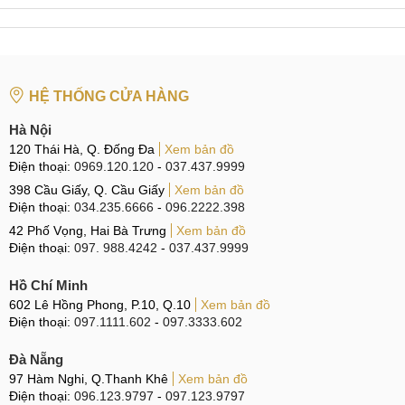
TP.HCM
Hệ thống sửa chữa điện thoại di động
MobileCity Care
Tại Hà Nội
HỆ THỐNG CỬA HÀNG
CN 1:
120 Thái Hà, Q. Đống Đa
Hà Nội
120 Thái Hà, Q. Đống Đa
Xem bản đồ
Hotline:
037.437.9999
Điện thoại:
0969.120.120
-
037.437.9999
398 Cầu Giấy, Q. Cầu Giấy
Xem bản đồ
CN 2:
398 Cầu Giấy, Q. Cầu Giấy
Điện thoại:
034.235.6666
-
096.2222.398
Hotline:
096.2222.398
42 Phố Vọng, Hai Bà Trưng
Xem bản đồ
Điện thoại:
097. 988.4242
-
037.437.9999
CN 3:
42 Phố Vọng, Hai Bà Trưng
Hotline:
0338.424242
Hồ Chí Minh
602 Lê Hồng Phong, P.10, Q.10
Xem bản đồ
Tại TP Hồ Chí Minh
Điện thoại:
097.1111.602
-
097.3333.602
CN 4:
123 Trần Quang Khải, Quận 1
Đà Nẵng
97 Hàm Nghi, Q.Thanh Khê
Xem bản đồ
Hotline:
0969.520.520
Điện thoại:
096.123.9797
-
097.123.9797