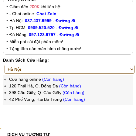
Giảm đến
200K
khi liên hệ:
- Chat online:
Chat Zalo
Hà Nội:
037.437.9999
-
Đường đi
Tp.HCM:
0969.520.520
-
Đường đi
Đà Nẵng:
097.123.9797
-
Đường đi
Miễn phí cài đặt phần mềm!
Tặng tấm dán màn hình chống xước!
Danh Sách Cửa Hàng:
Cửa hàng online
(Còn hàng)
120 Thái Hà, Q. Đống Đa
(Còn hàng)
398 Cầu Giấy, Q. Cầu Giấy
(Còn hàng)
42 Phố Vọng, Hai Bà Trưng
(Còn hàng)
DỊCH VỤ TƯƠNG TỰ