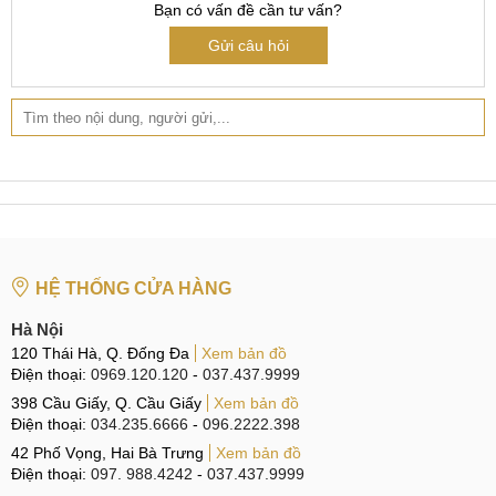
Bạn có vấn đề cần tư vấn?
trong những tình trạng phổ biến trên điện thoại thông minh.
Đây là hiện tượng điện thoại bị mất nguồn, nhấn nút bật
Gửi câu hỏi
nguồn nhưng máy không khởi động được.
Hãy cùng MobileCity tìm hiểu chi tiết hơn về hiện tượng này
trong phần tiếp theo.
Dấu hiệu cần sửa nguồn Xiaomi Redmi Note 12
Turbo
Một số biểu hiện tiêu biểu của điện thoại đang gặp trục trặc
về nguồn, MobileCity xin phép liệt kê để các bạn dễ nhận
HỆ THỐNG CỬA HÀNG
biết. Trong trường hợp lỗi quá nặng thì cần tiến hành sửa
Hà Nội
chữa sớm cho điện thoại:
120 Thái Hà, Q. Đống Đa
Xem bản đồ
Điện thoại:
0969.120.120
-
037.437.9999
Màn hình điện thoại không hiển thị, bật máy mà không
398 Cầu Giấy, Q. Cầu Giấy
Xem bản đồ
lên và thiết bị không có phản hồi gì.
Điện thoại:
034.235.6666
-
096.2222.398
Điện thoại cắm sạc nhưng không vào điện hoặc sạc
42 Phố Vọng, Hai Bà Trưng
Xem bản đồ
vào nhưng phần trăm Pin tăng rất chậm.
Điện thoại:
097. 988.4242
-
037.437.9999