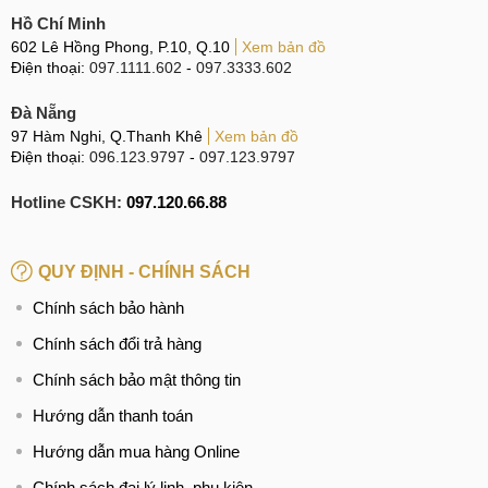
Đang sử dụng điện thoại bình thường thì đột nhiên bị
Hồ Chí Minh
sập nguồn phải khởi động lại từ đầu.
602 Lê Hồng Phong, P.10, Q.10
Xem bản đồ
Điện thoại:
097.1111.602
-
097.3333.602
Trong lúc đang sử dụng sạc hoặc dùng bình thường
thấy điện thoại có những âm thanh khá nhỏ, tiếng lạ và
Đà Nẵng
bất thường.
97 Hàm Nghi, Q.Thanh Khê
Xem bản đồ
Điện thoại:
096.123.9797
-
097.123.9797
Dấu hiệu cần sửa nguồn điện thoại
Hotline CSKH:
097.120.66.88
Nguyên nhân khiến hỏng nguồn điện thoại
QUY ĐỊNH - CHÍNH SÁCH
Có rất nhiều nguyên nhân chủ quan lẫn khách quan dẫn
đến tình trạng hỏng nguồn của điện thoại, một số nguyên
Chính sách bảo hành
nhân chính có thể kể tới như sau:
Chính sách đổi trả hàng
Vừa dùng máy vừa sử dụng sạc Pin trong thời gian dài
Chính sách bảo mật thông tin
khiến máy bị quá nóng và làm ảnh hưởng đến chất
Hướng dẫn thanh toán
lượng linh kiện bên trong máy.
Hướng dẫn mua hàng Online
Điện thoại Redmi Note 12 Turbo đã từng bị rơi xuống
Chính sách đại lý linh, phụ kiện