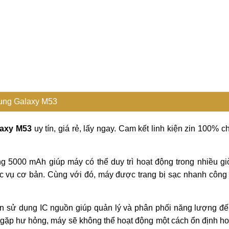
ung Galaxy M53
axy M53
uy tín, giá rẻ, lấy ngay. Cam kết linh kiện zin 100% c
5000 mAh giúp máy có thể duy trì hoạt động trong nhiều giờ 
ác vụ cơ bản. Cùng với đó, máy được trang bị sạc nhanh công
n sử dụng IC nguồn giúp quản lý và phân phối năng lượng đến
 gặp hư hỏng, máy sẽ không thể hoạt động một cách ổn định h