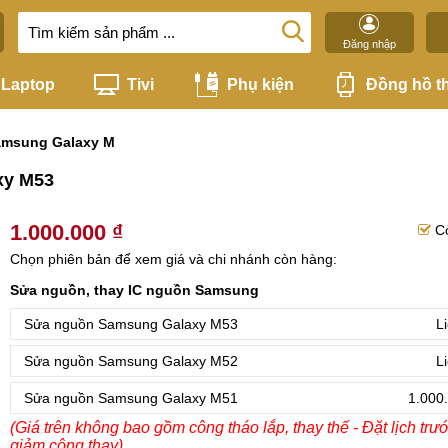
Đăng nhập
Laptop
Tivi
Phụ kiện
Đồng hồ t
amsung Galaxy M
xy M53
1.000.000 ₫
C
Chọn phiên bản để xem giá và chi nhánh còn hàng:
Sửa nguồn, thay IC nguồn Samsung
Sửa nguồn Samsung Galaxy M53
L
Sửa nguồn Samsung Galaxy M52
L
Sửa nguồn Samsung Galaxy M51
1.000
(Giá trên không bao gồm công tháo lắp, thay thế - Đặt lịch trư
giảm công thay)