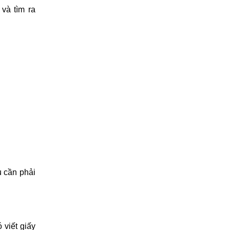
và tìm ra
u cần phải
viết giấy