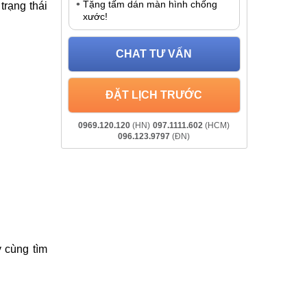
Tặng tấm dán màn hình chống
trạng thái
xước!
CHAT TƯ VẤN
ĐẶT LỊCH TRƯỚC
0969.120.120
(HN)
097.1111.602
(HCM)
096.123.9797
(ĐN)
 cùng tìm