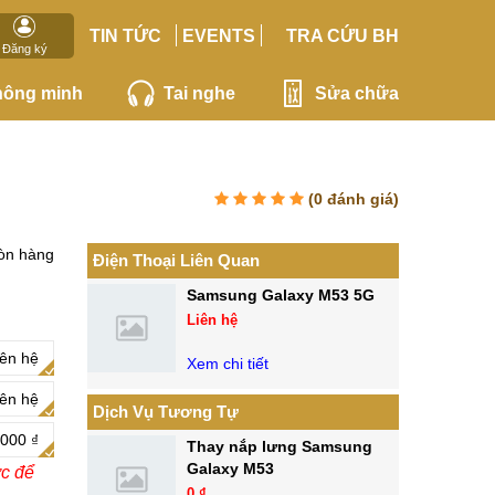
TIN TỨC
EVENTS
TRA CỨU BH
Đăng ký
hông minh
Tai nghe
Sửa chữa
(
0
đánh giá)
òn hàng
Điện Thoại Liên Quan
Samsung Galaxy M53 5G
Liên hệ
iên hệ
Xem chi tiết
iên hệ
Dịch Vụ Tương Tự
.000 ₫
Thay nắp lưng Samsung
Galaxy M53
ớc để
0 ₫