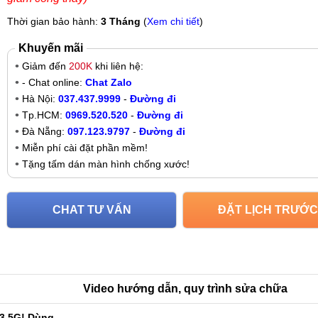
Thời gian bảo hành:
3 Tháng
(
Xem chi tiết
)
Khuyến mãi
Giảm đến
200K
khi liên hệ:
- Chat online:
Chat Zalo
Hà Nội:
037.437.9999
-
Đường đi
Tp.HCM:
0969.520.520
-
Đường đi
Đà Nẵng:
097.123.9797
-
Đường đi
Miễn phí cài đặt phần mềm!
Tặng tấm dán màn hình chống xước!
CHAT TƯ VẤN
ĐẶT LỊCH TRƯỚC
Video hướng dẫn, quy trình sửa chữa
3 5G! Dùng