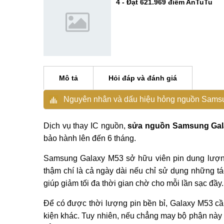
4 - Đạt 621.969 điểm AnTuTu
Mô tả
Hỏi đáp và đánh giá
Nguyên nhân và dấu hiệu hỏng nguồn Sams
Dịch vụ thay IC nguồn,
sửa nguồn Samsung Gal
bảo hành lên đến 6 tháng.
Samsung Galaxy M53 sở hữu viên pin dung lượng 
thậm chí là cả ngày dài nếu chỉ sử dụng những t
giúp giảm tối đa thời gian chờ cho mỗi lần sạc đầy.
Để có được thời lượng pin bền bỉ, Galaxy M53 cầ
kiện khác. Tuy nhiên, nếu chẳng may bộ phận này