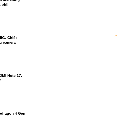
 phí!
5G: Chiếc
ữu camera
DMI Note 17:
?
pdragon 4 Gen