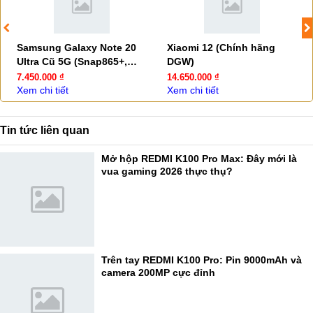
Samsung Galaxy Note 20
Xiaomi 12 (Chính hãng
Ultra Cũ 5G (Snap865+,
DGW)
Camera 108MP - 99.9%)
7.450.000 ₫
14.650.000 ₫
Xem chi tiết
Xem chi tiết
Tin tức liên quan
Mở hộp REDMI K100 Pro Max: Đây mới là
vua gaming 2026 thực thụ?
Trên tay REDMI K100 Pro: Pin 9000mAh và
camera 200MP cực đỉnh