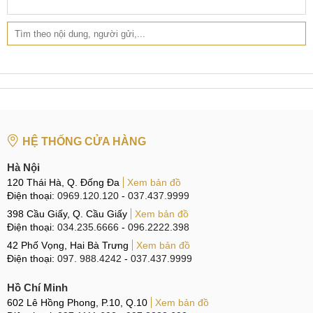
Hotline:
0338.424242
Tại TP Hồ Chí Minh
CN 4:
123 Trần Quang Khải, Quận 1
Hotline:
0969.520.520
CN 5:
602 Lê Hồng Phong, Quận 10
HỆ THỐNG CỬA HÀNG
Hotline:
097.3333.602
Hà Nội
Tại Đà Nẵng
120 Thái Hà, Q. Đống Đa
Xem bản đồ
Điện thoại:
0969.120.120
-
037.437.9999
CN 6:
97 Hàm Nghi, Q.Thanh Khê
398 Cầu Giấy, Q. Cầu Giấy
Xem bản đồ
Hotline:
097.123.9797
Điện thoại:
034.235.6666
-
096.2222.398
42 Phố Vọng, Hai Bà Trưng
Xem bản đồ
Tìm kiếm liên quan:
Điện thoại:
097. 988.4242
-
037.437.9999
thay main Galaxy Note 20 Ultra giá rẻ
Hồ Chí Minh
602 Lê Hồng Phong, P.10, Q.10
Xem bản đồ
sửa main Samsung Note 20 Ultra ở đâu