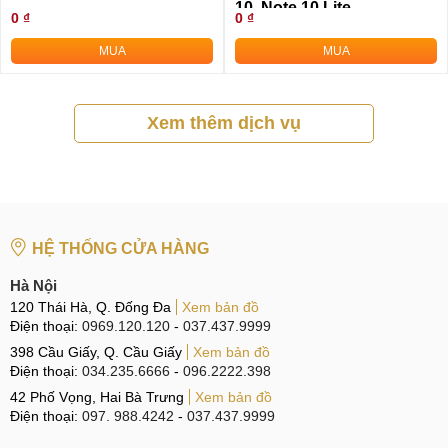
10, Note 10 Lite
0 ₫
0 ₫
MUA
MUA
Xem thêm dịch vụ
HỆ THỐNG CỬA HÀNG
Hà Nội
120 Thái Hà, Q. Đống Đa
Xem bản đồ
Điện thoại:
0969.120.120
-
037.437.9999
398 Cầu Giấy, Q. Cầu Giấy
Xem bản đồ
Điện thoại:
034.235.6666
-
096.2222.398
42 Phố Vọng, Hai Bà Trưng
Xem bản đồ
Điện thoại:
097. 988.4242
-
037.437.9999