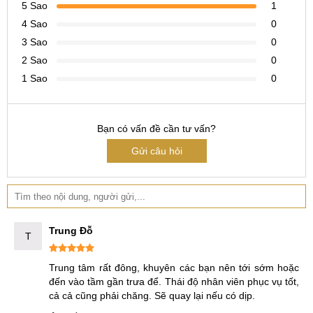
nguồn.
5 Sao
1
4 Sao
0
6 Cam kết của trung tâm khi sửa iPad Air 2 bị mất
nguồn
3 Sao
0
2 Sao
0
Thời gian sửa iPad Air mất nguồn chỉ trong 59 phút, lấy
1 Sao
0
ngay sử dụng.
Gói dịch vụ sửa iPad Air bị mất nguồn có giá rẻ nhất thị
trường ở HN và HCM.
Bạn có vấn đề cần tư vấn?
Thay thế linh kiện 100% nhập khẩu chính hãng.
Gửi câu hỏi
Nhân viên chuyên nghiệp, thái độ phục vụ tốt.
Sửa iPad Air mất nguồn được tặng Voucher và phần
quà giá trị.
Bảo hành từ 1-12 tháng cho từng loại dịch vụ.
Trung Đỗ
T
Trung tâm rất đông, khuyên các bạn nên tới sớm hoặc 
Hình ảnh trung tâm sửa chữa MobileCity
đến vào tầm gần trưa để. Thái độ nhân viên phục vụ tốt, 
cả cả cũng phải chăng. Sẽ quay lại nếu có dịp.