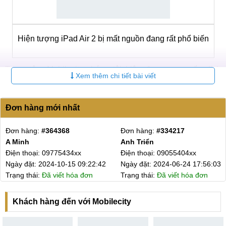
Hiện tượng iPad Air 2 bị mất nguồn đang rất phổ biến
Trung tâm Mobilecity chúng tôi hiện đang cung cấp dịch
Xem thêm chi tiết bài viết
vụ sửa iPad Air mất nguồn uy tín, chất lượn. Khi khách hàng
tới trung tâm sửa iPad Air 2 bị mất nguồn sẽ được hỗ trợ
nhiệt tình. Ngoài ra sau khi Sửa iPad Air bị mất nguồn khách
Đơn hàng mới nhất
hàng còn được nhiều phần quà ưu đãi của trung tâm.
Đơn hàng:
#364368
Đơn hàng:
#334217
Xem thêm gói sửa iPad Air 2 mất nguồn,
sửa iPad 4 mất
A Minh
Anh Triển
nguồn
giá rẻ, bảo đảm chất lượng ở Hà Nội và HCM.
Điện thoại: 09775434xx
Điện thoại: 09055404xx
Ngày đặt: 2024-10-15 09:22:42
Ngày đặt: 2024-06-24 17:56:03
Nên tới trung tâm MobileCity sửa iPad Air mất
Trạng thái:
Đã viết hóa đơn
Trạng thái:
Đã viết hóa đơn
nguồn bởi vì
Trung tâm chúng tôi có thâm niên hoạt động gần 10 năm,
Khách hàng đến với Mobilecity
chuyên
sửa chữa iPad chính hãng
, xử lý, thay thế linh kiện