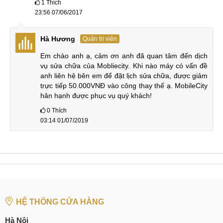
1
Thích
Trung tâm Mobilecity chúng tôi xin cảm ơn bạn đọc đã dành
23:56 07/06/2017
thời gian theo dõi dịch vụ sửa iPad Air mất nguồn của chúng
tôi. Nếu thiết bị taplet hoặc smartphone của bạn đang gặp
Hà Hương
Quản trị viên
lỗi hỏng hãy đến ngay trung tâm để được hỗ trợ nhanh nhất
Em chào anh ạ, cảm ơn anh đã quan tâm đến dịch 
và tốt nhất thị trường hiện nay nhé.
vụ sửa chữa của Mobliecity. Khi nào máy có vấn đề 
anh liên hệ bên em để đặt lịch sửa chữa, được giảm 
Hệ thống sửa chữa điện thoại di động
MobileCity Care
trực tiếp 50.000VNĐ vào công thay thế ạ. MobileCity 
hân hạnh được phục vụ quý khách!
Tại Hà Nội
0
Thích
CN 1:
120 Thái Hà, Q. Đống Đa
03:14 01/07/2019
Hotline:
037.437.9999
CN 2:
398 Cầu Giấy, Q. Cầu Giấy
Hotline:
096.2222.398
CN 3:
42 Phố Vọng, Hai Bà Trưng
HỆ THỐNG CỬA HÀNG
Hotline:
0338.424242
Hà Nội
Tại TP Hồ Chí Minh