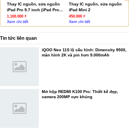
Thay IC nguồn, sửa nguồn
Thay IC nguồn, sửa nguồn
iPad Pro 9.7 inch (iPad Pro
iPad Mini 2
2016)
1.100.000 ₫
450.000 ₫
Xem chi tiết
Xem chi tiết
Tin tức liên quan
iQOO Neo 11S lộ cấu hình: Dimensity 9500,
màn hình 2K và pin hơn 9.000mAh
Mở hộp REDMI K100 Pro: Thiết kế đẹp,
camera 200MP cực khủng