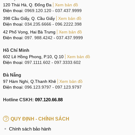
120 Thái Hà, Q. Đống Đa
Xem bản đồ
Điện thoại:
0969.120.120
-
037.437.9999
CN 4:
123 Trần Quang Khải, Quận 1
398 Cầu Giấy, Q. Cầu Giấy
Xem bản đồ
Hotline:
0969.520.520
Điện thoại:
034.235.6666
-
096.2222.398
42 Phố Vọng, Hai Bà Trưng
Xem bản đồ
CN 5:
602 Lê Hồng Phong, Quận 10
Điện thoại:
097. 988.4242
-
037.437.9999
Hotline:
097.3333.602
Hồ Chí Minh
Tại Đà Nẵng
602 Lê Hồng Phong, P.10, Q.10
Xem bản đồ
Điện thoại:
097.1111.602
-
097.3333.602
CN 6:
97 Hàm Nghi, Q.Thanh Khê
Đà Nẵng
Hotline:
097.123.9797
97 Hàm Nghi, Q.Thanh Khê
Xem bản đồ
Điện thoại:
096.123.9797
-
097.123.9797
Từ khóa tìm kiếm liên quan:
Hotline CSKH:
097.120.66.88
Sửa iPad Air mất nguồn giá rẻ
Sửa iPad Air bị mất nguồn lấy ngay
Sửa iPad Air 2 mất nguồn ở hn
QUY ĐỊNH - CHÍNH SÁCH
Sửa iPad Air 2 bị mất nguồn ở hcm
Chính sách bảo hành