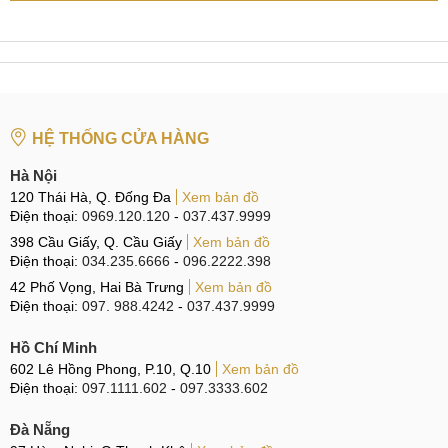
Cung cấp dịch vụ ép kính Xiaomi Redmi Note 14 chất lượng
cao kèm theo những cam kết Uy tín, MobileCity Care hứa
hẹn mang đến cho khách hàng sự yên tâm tuyệt đối khi sử
dụng dịch vụ.
Linh kiện Zin 100%
HỆ THỐNG CỬA HÀNG
Hà Nội
Linh kiên Zin 100%
120 Thái Hà, Q. Đống Đa
Xem bản đồ
Điện thoại:
0969.120.120
-
037.437.9999
MobileCity Care luôn đặt chất lượng lên hàng đầu, đặc biệt
398 Cầu Giấy, Q. Cầu Giấy
Xem bản đồ
chú trọng đến linh kiện sử dụng trong quá trình sửa chữa,
Điện thoại:
034.235.6666
-
096.2222.398
cam kết chỉ lựa chọn những sản phẩm tốt nhất để đảm bảo
42 Phố Vọng, Hai Bà Trưng
Xem bản đồ
Điện thoại:
097. 988.4242
-
037.437.9999
hiệu quả tối ưu.
Hồ Chí Minh
Linh kiện Zin 100%
: Toàn bộ linh kiện được thay thế
602 Lê Hồng Phong, P.10, Q.10
Xem bản đồ
đều là hàng mới, nguyên bản, đảm bảo sự tương thích
Điện thoại:
097.1111.602
-
097.3333.602
hoàn hảo với thiết bị.
Đà Nẵng
Linh kiện Chính hãng, chất lượng cao
: MobileCity