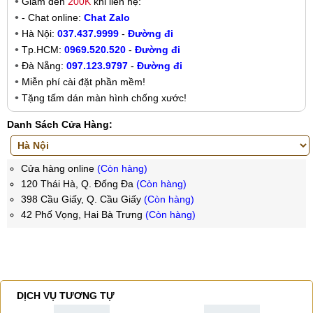
Giảm đến
200K
khi liên hệ:
- Chat online:
Chat Zalo
Hà Nội:
037.437.9999
-
Đường đi
Tp.HCM:
0969.520.520
-
Đường đi
Đà Nẵng:
097.123.9797
-
Đường đi
Miễn phí cài đặt phần mềm!
Tặng tấm dán màn hình chống xước!
Danh Sách Cửa Hàng:
Cửa hàng online
(Còn hàng)
120 Thái Hà, Q. Đống Đa
(Còn hàng)
398 Cầu Giấy, Q. Cầu Giấy
(Còn hàng)
42 Phố Vọng, Hai Bà Trưng
(Còn hàng)
DỊCH VỤ TƯƠNG TỰ