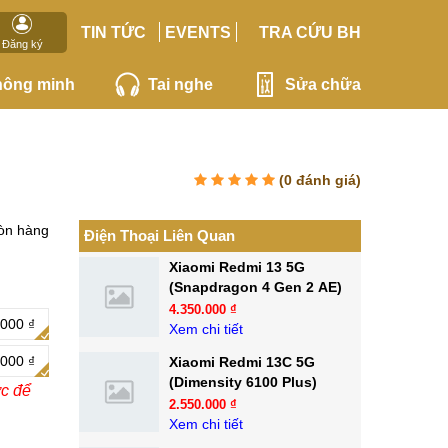
TIN TỨC
EVENTS
TRA CỨU BH
Đăng ký
hông minh
Tai nghe
Sửa chữa
(
0
đánh giá)
òn hàng
Điện Thoại Liên Quan
Xiaomi Redmi 13 5G
(Snapdragon 4 Gen 2 AE)
4.350.000 ₫
000 ₫
Xem chi tiết
000 ₫
Xiaomi Redmi 13C 5G
(Dimensity 6100 Plus)
ớc để
2.550.000 ₫
Xem chi tiết