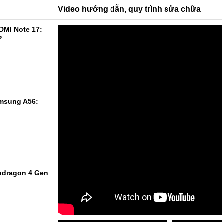
Video hướng dẫn, quy trình sửa chữa
DMI Note 17:
?
msung A56:
pdragon 4 Gen