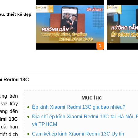
u, thiết kế đẹp
1
omi Redmi 13C
ng trên
Mục lục
vỡ, trầy
Ép kính Xiaomi Redmi 13C giá bao nhiêu?
mang đến
Địa chỉ ép kính Xiaomi Redmi 13C tại Hà Nội,
dmi 13C
và TP.HCM
 dài hạn
Cam kết ép kính Xiaomi Redmi 13C Uy tín
iết dịch