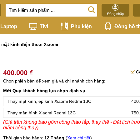
Đăng nhập
Laptop
Tivi
Phụ kiện
Đồng hồ t
 mặt kính điện thoại Xiaomi
400.000 ₫
C
Chọn phiên bản để xem giá và chi nhánh còn hàng:
Mời Quý khách hàng lựa chọn dịch vụ
Thay mặt kính, ép kính Xiaomi Redmi 13C
400.
Thay màn hình Xiaomi Redmi 13C
750.
(Giá trên không bao gồm công tháo lắp, thay thế - Đặt lịch trư
giảm công thay)
Thời gian bảo hành:
12 Tháng
(
Xem chi tiết
)