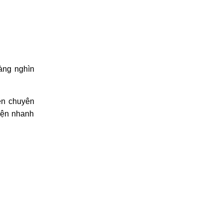
àng nghìn
iên chuyên
iện nhanh