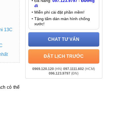
Đà Nẵng:
097.123.9797
-
Đường
đi
Miễn phí cài đặt phần mềm!
Tặng tấm dán màn hình chống
xước!
mi 13C
CHAT TƯ VẤN
3C
nhất
ĐẶT LỊCH TRƯỚC
0969.120.120
(HN)
097.1111.602
(HCM)
096.123.9797
(ĐN)
ch có thể