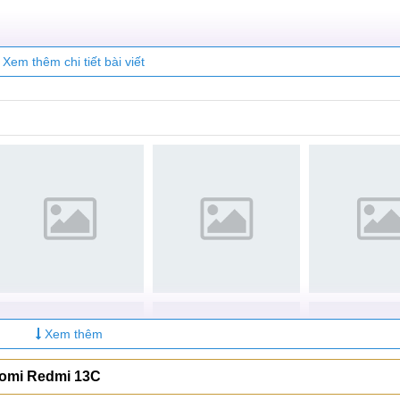
Xem thêm chi tiết bài viết
ồ
ồ
ồ
Xem thêm
 tín
iaomi Redmi 13C