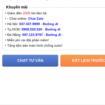
Khuyến mãi
Giảm đến
200K
khi liên hệ:
- Chat online:
Chat Zalo
Hà Nội:
037.437.9999
-
Đường đi
Tp.HCM:
0969.520.520
-
Đường đi
Đà Nẵng:
097.123.9797
-
Đường đi
Miễn phí cài đặt phần mềm!
Tặng tấm dán màn hình chống xước!
CHAT TƯ VẤN
ĐẶT LỊCH TRƯỚC