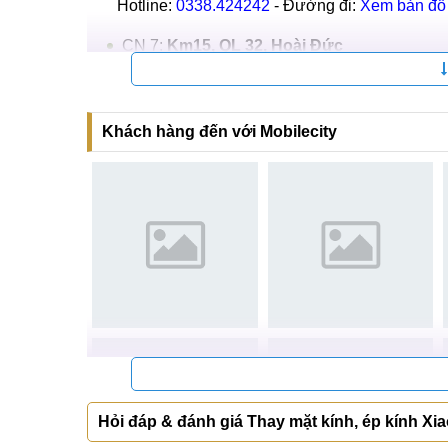
Hotline:
0338.424242
- Đường đi:
Xem bản đồ
CN 7:
Km15, QL 32, Hoài Đức
Hotline:
039.988.6666
- Đường đi:
Xem bản đồ
Tại TP Hồ Chí Minh
Khách hàng đến với Mobilecity
CN 4:
123 Trần Quang Khải, Q1
Hotline:
0969.520.520
- Đường đi:
Xem bản đ
CN 5:
602 Lê Hồng Phong, Q10
Hotline:
097.3333.602
- Đường đi:
Xem bản đ
Tại Đà Nẵng
CN 6:
97 Hàm Nghi, Q.Thanh Khê
Hotline:
097.123.9797
-
Đường đi:
Xem bản đ
Cam kết ép kính Xiaomi Redmi 13C Uy
Hỏi đáp & đánh giá Thay mặt kính, ép kính X