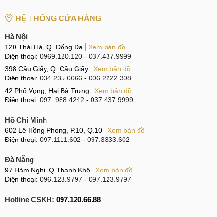
HỆ THỐNG CỬA HÀNG
Hà Nội
120 Thái Hà, Q. Đống Đa
Xem bản đồ
Điện thoại:
0969.120.120
-
037.437.9999
398 Cầu Giấy, Q. Cầu Giấy
Xem bản đồ
Điện thoại:
034.235.6666
-
096.2222.398
42 Phố Vọng, Hai Bà Trưng
Xem bản đồ
Điện thoại:
097. 988.4242
-
037.437.9999
Hồ Chí Minh
602 Lê Hồng Phong, P.10, Q.10
Xem bản đồ
Điện thoại:
097.1111.602
-
097.3333.602
Đà Nẵng
97 Hàm Nghi, Q.Thanh Khê
Xem bản đồ
Điện thoại:
096.123.9797
-
097.123.9797
Hotline CSKH:
097.120.66.88