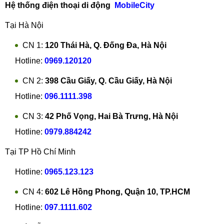
Hệ thống điện thoại di động
MobileCity
kèm,... thì có thể máy bị hỏng IC wifi hoặc anten wifi.
Tại Hà Nội
7. Xiaomi 12X hỏng phím nguồn, phím âm lượng
CN 1:
120 Thái Hà, Q. Đống Đa, Hà Nội
Trải qua một thời gian dài, các phím vật lý trên điện thoại rất
Hotline:
0969.120120
dễ gặp phải tình trạng bong tróc lớp sơn mạ gây mất thẩm
mỹ hoặc nghiệm trọng hơn có thể bị kẹt cứng, gây khó khăn
CN 2:
398 Cầu Giấy, Q. Cầu Giấy, Hà Nội
khi sử dụng.
Hotline:
096.1111.398
Mời Quý khách tham khảo dịch vụ:
Thay, sửa phím âm
CN 3:
42 Phố Vọng, Hai Bà Trưng, Hà Nội
lượng, phím nguồn Xiaomi 12X
Hotline:
0979.884242
8. Xiaomi 12X lỗi, hỏng main
Tại TP Hồ Chí Minh
Khi main máy gặp lỗi, đa phần người dùng sẽ không chú ý
đến vấn đề đó vì nghĩ đó chỉ là lỗi thông thường. Tuy nhiên,
Hotline:
0965.123.123
nếu để lâu, rất có thể main máy sẽ bị hỏng hoàn toàn. Vì
CN 4:
602 Lê Hồng Phong, Quận 10, TP.HCM
vậy, chúng ta cần xác định được tình trạng mà điện thoại
Hotline:
097.1111.602
gặp phải để nhanh chóng đưa ra các biện pháp khắc phục
kịp thời.