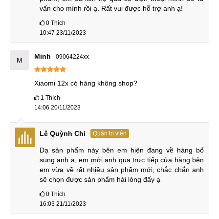
vấn cho mình rồi ạ. Rất vui được hỗ trợ anh ạ!
khách hãy gọi ngay đến hotline hoặc chat qua trang
Facebook của MobileCity.
0
Thích
10:47 23/11/2023
Minh
09064224xx
M
Xiaomi 12x có hàng không shop?
1
Thích
14:06 20/11/2023
Lê Quỳnh Chi
Quản trị viên
Dạ sản phẩm này bên em hiện đang về hàng bổ 
sung anh ạ, em mời anh qua trực tiếp cửa hàng bên 
em vừa về rất nhiều sản phẩm mới, chắc chắn anh 
sẽ chọn được sản phẩm hài lòng đấy ạ
0
Thích
16:03 21/11/2023