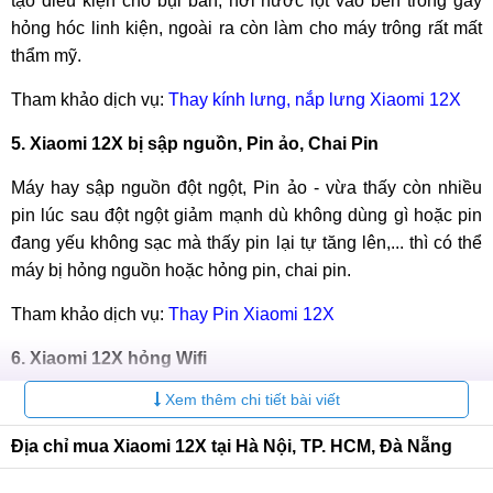
tạo điều kiện cho bụi bẩn, hơi nước lọt vào bên trong gây
hỏng hóc linh kiện, ngoài ra còn làm cho máy trông rất mất
thẩm mỹ.
Tham khảo dịch vụ:
Thay kính lưng, nắp lưng Xiaomi 12X
5. Xiaomi 12X bị sập nguồn, Pin ảo, Chai Pin
Máy hay sập nguồn đột ngột, Pin ảo - vừa thấy còn nhiều
pin lúc sau đột ngột giảm mạnh dù không dùng gì hoặc pin
đang yếu không sạc mà thấy pin lại tự tăng lên,... thì có thể
máy bị hỏng nguồn hoặc hỏng pin, chai pin.
Tham khảo dịch vụ:
Thay Pin Xiaomi 12X
6. Xiaomi 12X hỏng Wifi
Xem thêm chi tiết bài viết
Xiaomi 12X không bật được Wifi trong phần cài đặt, hoặc
bật được wifi nhưng máy không kết nối được dù đã thử
Địa chỉ mua Xiaomi 12X tại Hà Nội, TP. HCM, Đà Nẵng
nhiều wifi khác nhau, Kết nối không ổ định thường xuyên
mất kết nối, máy để gần ngay bộ phát wifi những sóng lại rất