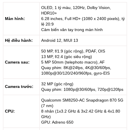
OLED, 1 tỷ màu, 120Hz, Dolby Vision,
HDR10+
Màn hình:
6.28 inches, Full HD+ (1080 x 2400 pixels), tỷ
lệ 20:9
Cảm biến vân tay trong màn hình
Hệ điều hành:
Android 12, MIUI 13
50 MP, f/1.9 (góc rộng), PDAF, OIS
13 MP, f/2.4 (góc siêu rộng)
Camera sau:
5 MP 50mm (telephoto macro), AF
Quay phim: 8K@24fps, 4K@30/60fps,
1080p@30/120/240/960fps, gyro-EIS
32 MP (góc rộng)
Camera trước:
Quay phim: 1080p@30/60fps, 720p@120fps
Qualcomm SM8250-AC Snapdragon 870 5G
(7 nm)
CPU:
8 nhân (1x3.2 GHz & 3x2.42 GHz & 4x1.80
GHz)
GPU: Adreno 650