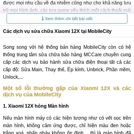
được mọi nhu cầu về đa nhiệm cũng như cho khả năng lưu
trữ mọi hình ảnh, các tựa game yêu thích một cách thoải mái
nhất.
Xem thêm chi tiết bài viết
Cảm biến camera ấn tượng, nâng cấp nhiếp ảnh
Các dịch vụ sửa chữa Xiaomi 12X tại MobileCity
Xiaomi 12X sở hữu cụm 3 camera sau cực đỉnh với cảm
Song song với hệ thống bán hàng MobileCity còn có hệ
biến Sony IMX766, chống rung OIS camera chính 50MP,
thống trung tâm sửa chữa bảo hàng MCCare chuyên cung
cảm biến góc siêu rộng 13MP và ống kính telephoto macro
cấp các dịch vụ bảo hành sửa chữa điện thoại tất cả các
5MP cho phép người dùng ghi lại mọi khoảnh khắc với chất
cấp độ: Sửa Main, Thay thế, Ép kính, Unbrick, Phần mềm,
lượng ảnh tốt nhất.
Unlock,...
Một số lỗi thường gặp của Xiaomi 12X và các
dịch vụ của MobileCity
1. Xiaomi 12X hỏng Màn hình
Nếu màn hình máy có các hiện tượng như có vết sọc trên
màn hình, không cảm ứng được, chỉ hiện màu đen hoặc
trắng xoá, nhấp nháy không ổn định,... thì là màn hình đã