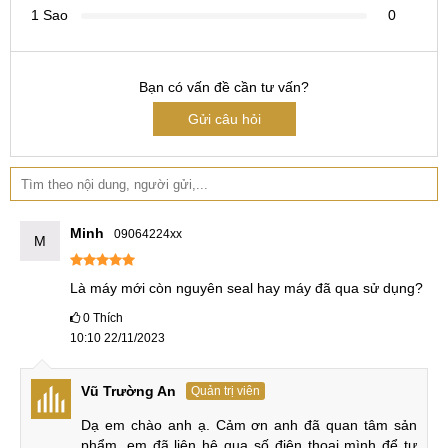
nào mong muốn.
1 Sao
0
Mời Quý khách tham khảo dịch vụ:
Thay, sửa Camera trước,
sau Xiaomi 12X
Bạn có vấn đề cần tư vấn?
11. Xiaomi 12X hỏng nguồn, IC nguồn
Gửi câu hỏi
IC nguồn đóng vai trò quản lý và phân phối năng lượng giúp
các bộ phận khác hoạt động ổn định. Nếu máy xuất hiện tình
trạng không thể lên nguồn thì rất có thể IC này đã gặp phải
vấn đề. Lúc này, hãy đến các cơ sở sửa chữa uy tín để kiểm
Minh
09064224xx
M
tra và tiến hành sửa nguồn Xiaomi 12X nếu cần thiết.
Là máy mới còn nguyên seal hay máy đã qua sử dụng?
Mời Quý khách tham khảo dịch vụ:
Sửa nguồn Xiaomi 12X
.
0
Thích
10:10 22/11/2023
Hình ảnh trung tâm sửa chữa MobileCity
Ngoài các dịch vụ kể trên MobileCity còn cung cấp các dịch
Vũ Trường An
Quản trị viên
vụ sữa chữa khác theo yêu cầu, bất kì lỗi gì, đội ngũ của
Dạ em chào anh ạ. Cảm ơn anh đã quan tâm sản 
MobileCity đều có thể xử lý. Để đươc hỗ trợ chi tiết hơn quỹ
phẩm, em đã liên hệ qua số điện thoại mình để tư 