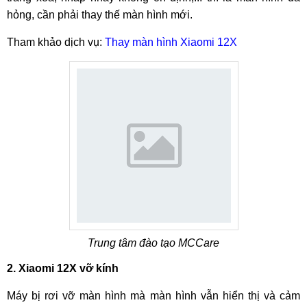
hỏng, cần phải thay thế màn hình mới.
Tham khảo dịch vụ:
Thay màn hình Xiaomi 12X
Cảm biến Sony IMX766 cũng đã được trang bị trên hầu hết
các mẫu smartphone hàng đầu của Oneplus như Oneplus 9
Pro, Oneplus Nord 2 hay một số mẫu điện thoại của Vivo,
OPPO hay iQOO, đều cho ra những nước ảnh chân thực và
sống động nhất.
Màn hình OLED 1 tỷ màu sắc nét, đạt điểm
Display Mate A+
Xiaomi 12X sở hữu tấm nền OLED 1 tỷ màu với độ phân
giải Full HD+ cho chất lượng hiển thị sắc nét đến từng chi
tiết, cho dù là xem phim, lướt web hay chơi game đều cực
kỳ tuyệt vời.
Trung tâm đào tạo MCCare
2. Xiaomi 12X vỡ kính
Đặc biệt, màn hình Xiaomi 12X được Display Mate đánh giá
Máy bị rơi vỡ màn hình mà màn hình vẫn hiển thị và cảm
đạt điểm tuyệt đối A+ và chỉ có những dòng smartphone