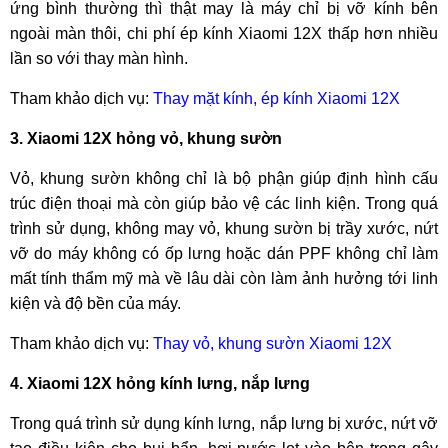
ứng bình thường thì thật may là máy chỉ bị vỡ kính bên
hàng đầu mới có thể nằm trong bảng xếp hạng này. Đây
ngoài màn thôi, chi phí ép kính Xiaomi 12X thấp hơn nhiều
chính là phần nâng cấp cực kỳ đáng tiền khi mà người dùng
lần so với thay màn hình.
ngày càng có yêu cầu cao hơn về chất lượng hiển thị.
Tham khảo dịch vụ:
Thay mặt kính, ép kính Xiaomi 12X
Viên pin lớn, trải nghiệm bền bỉ suốt ngày dài
3. Xiaomi 12X hỏng vỏ, khung sườn
Với Xiaomi 12X, chiếc flagship giá rẻ mới của Xiaomi,
chúng ta có thể tha hồ trải nghiệm suốt ngày dài khi máy sở
Vỏ, khung sườn không chỉ là bộ phận giúp định hình cấu
hữu dung lượng pin 4500mAh và sạc nhanh 67W, giúp sạc
trúc điện thoại mà còn giúp bảo vệ các linh kiện. Trong quá
pin nhanh chóng từ 0% lên 100% chỉ trong 39 phút ngắn
trình sử dụng, không may vỏ, khung sườn bị trầy xước, nứt
ngủi. So với những dòng sản phẩm Xiaomi trước đây thì
vỡ do máy không có ốp lưng hoặc dán PPF không chỉ làm
trang bị này không quá mới mẻ nhưng đủ để đáp ứng cho
mất tính thẩm mỹ mà về lâu dài còn làm ảnh hưởng tới linh
mọi nhu cầu về học tập, giải trí hay chơi game của bạn.
kiện và độ bền của máy.
Tham khảo dịch vụ:
Thay vỏ, khung sườn Xiaomi 12X
Ngoài ra, Xiaomi 12X cũng được cài đặt sẵn giao diện
4. Xiaomi 12X hỏng kính lưng, nắp lưng
người dùng MIUI 13 trên nền hệ điều hành Android 12 mới
nhất cho khả năng tối ưu mọi trải nghiệm cũng như tiết kiệm
Trong quá trình sử dụng kính lưng, nắp lưng bị xước, nứt vỡ
điện năng tốt nhất.