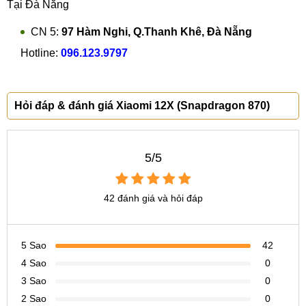
Tại Đà Nẵng
Mời Quý khách tham khảo dịch vụ:
Sửa main, thay main
CN 5:
97 Hàm Nghi, Q.Thanh Khê, Đà Nẵng
Xiaomi 12X
Hotline:
096.123.9797
9. Xiaomi 12X hỏng loa
Ngoài vấn đề giải trí, loa máy còn góp một vai trò quan trọng
Hỏi đáp & đánh giá Xiaomi 12X (Snapdragon 870)
trong các hoạt động hàng ngày như nghe gọi, thông báo... Vì
vậy, nếu hệ thống loa gặp trục trặc, việc sử dụng máy sẽ bị
gián đoạn rất nhiều.
5/5
Mời Quý khách tham khảo dịch vụ:
Thay, sửa loa trong,
ngoài Xiaomi 12X
42 đánh giá và hỏi đáp
10. Xiaomi 12X hỏng camera
Máy ảnh trên điện thoại đóng vai trò rất quan trọng, nó giúp
5 Sao
42
ghi lại những khoảnh khắc cuộc sống thường ngày cũng
4 Sao
0
như phục vụ công việc online một cách vô cùng hữu dụng.
3 Sao
0
Những lỗi, hỏng trên camera là điều mà không người dùng
2 Sao
0