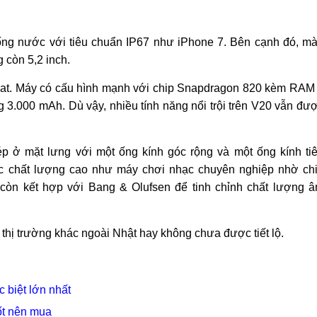
ng nước với tiêu chuẩn IP67 như iPhone 7. Bên cạnh đó, m
g còn 5,2 inch.
gat. Máy có cấu hình mạnh với chip Snapdragon 820 kèm RAM
3.000 mAh. Dù vậy, nhiều tính năng nổi trội trên V20 vẫn đư
 ở mặt lưng với một ống kính góc rộng và một ống kính ti
ạc chất lượng cao như máy chơi nhạc chuyên nghiệp nhờ ch
còn kết hợp với Bang & Olufsen để tinh chỉnh chất lượng 
thị trường khác ngoài Nhật hay không chưa được tiết lộ.
 biệt lớn nhất
tốt nên mua