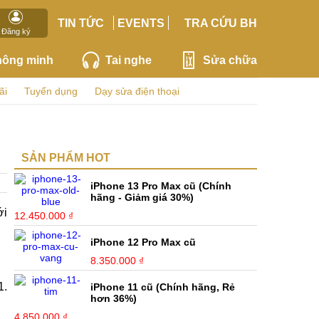
TIN TỨC
EVENTS
TRA CỨU BH
Đăng ký
hông minh
Tai nghe
Sửa chữa
ãi
Tuyển dụng
Dạy sửa điện thoại
SẢN PHẨM HOT
iPhone 13 Pro Max cũ (Chính
hãng - Giảm giá 30%)
ới
12.450.000 ₫
iPhone 12 Pro Max cũ
8.350.000 ₫
1.
iPhone 11 cũ (Chính hãng, Rẻ
hơn 36%)
4.850.000 ₫