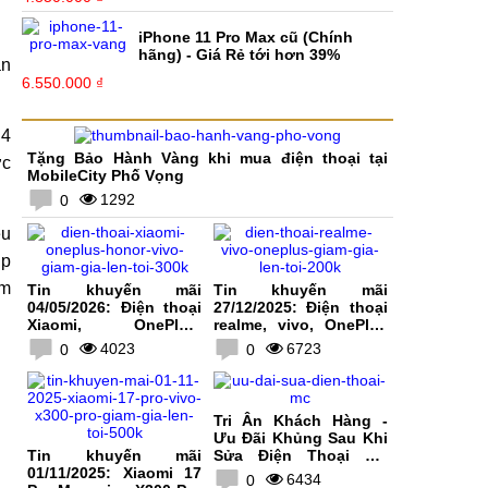
iPhone 11 Pro Max cũ (Chính
hãng) - Giá Rẻ tới hơn 39%
àn
6.550.000 ₫
 4
Tặng Bảo Hành Vàng khi mua điện thoại tại
ợc
MobileCity Phố Vọng
1292
0
êu
ip
âm
Tin khuyến mãi
Tin khuyến mãi
04/05/2026: Điện thoại
27/12/2025: Điện thoại
Xiaomi, OnePlus,
realme, vivo, OnePlus
HONOR, vivo giảm giá
giảm giá lên tới 200K
4023
6723
0
0
lên tới 300K
Tri Ân Khách Hàng -
Ưu Đãi Khủng Sau Khi
Tin khuyến mãi
Sửa Điện Thoại Tại
01/11/2025: Xiaomi 17
MobileCity
6434
0