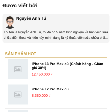
Được viết bởi
Nguyễn Anh Tú
Tôi tên là Nguyễn Anh Tú, tôi đã có 5 năm kinh nghiệm về lĩnh vực sửa
chữa điện thoại và hiện này mình đang là kỹ thuật viên sửa chữa phần
cứng và phần mềm tại Mobilecity. Tôi là người thân thiện thích giúp đỡ
mọi người, tôi thích giải quyết những công việc khó và mang tính thử
SẢN PHẨM HOT
thách và là một người đam mê công nghệ tôi luôn thích tìm tòi những
cái mới và Mobilecity đã giúp tôi thực hiện điều đó. ...
iPhone 13 Pro Max cũ (Chính hãng - Giảm
giá 30%)
12.450.000 ₫
iPhone 12 Pro Max cũ
8.350.000 ₫