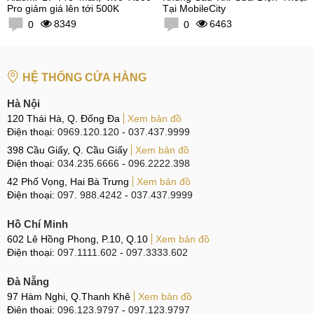
Pro giảm giá lên tới 500K
Tại MobileCity
8349
6463
0
0
HỆ THỐNG CỬA HÀNG
Hà Nội
120 Thái Hà, Q. Đống Đa
Xem bản đồ
Điện thoại:
0969.120.120
-
037.437.9999
398 Cầu Giấy, Q. Cầu Giấy
Xem bản đồ
Điện thoại:
034.235.6666
-
096.2222.398
42 Phố Vọng, Hai Bà Trưng
Xem bản đồ
Điện thoại:
097. 988.4242
-
037.437.9999
Hồ Chí Minh
602 Lê Hồng Phong, P.10, Q.10
Xem bản đồ
Điện thoại:
097.1111.602
-
097.3333.602
Đà Nẵng
97 Hàm Nghi, Q.Thanh Khê
Xem bản đồ
Điện thoại:
096.123.9797
-
097.123.9797