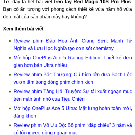
Tới đây là hết bài viết
trên tay Red Magic 10S Pro Plus
.
Bạn có ấn tượng với phong cách thiết kế vừa hầm hố vừa
đẹp mắt của sản phẩm này hay không?
Xem thêm bài viết
Review phim Đào Hoa Ánh Giang Sơn: Mạnh Tử
Nghĩa và Lưu Học Nghĩa tạo cơn sốt chemistry
Mở hộp OnePlus Ace 5 Racing Edition: Thiết kế đơn
giản hơn bản Ultra nhiều
Review phim Bắc Thượng: Cú hích lớn đưa Bạch Lộc
vươn tầm trong dòng phim chính kịch
Review phim Tàng Hải Truyện: Sự tái xuất ngoạn mục
trên màn ảnh nhỏ của Tiêu Chiến
Mở hộp OnePlus Ace 5 Ultra: Mặt lưng hoàn toàn mới,
đáng khen
Review phim Vô Ưu Độ: Bộ phim “đắp chiếu” 3 năm và
cú lội ngược dòng ngoạn mục