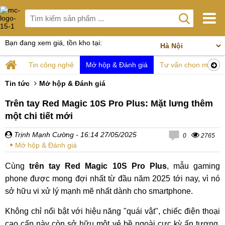
Bạn đang xem giá, tồn kho tại:
Tin công nghệ
Mở hộp & Đánh giá
Tư vấn chọn mua
Tin tức
Mở hộp & Đánh giá
Trên tay Red Magic 10S Pro Plus: Mặt lưng thêm
một chi tiết mới
Trịnh Mạnh Cường
- 16:14 27/05/2025
0
2765
Mở hộp & Đánh giá
Cùng
trên tay Red Magic 10S Pro Plus
, mẫu gaming
phone được mong đợi nhất từ đầu năm 2025 tới nay, vì nó
sở hữu vi xử lý mạnh mẽ nhất dành cho smartphone.
Không chỉ nổi bật với hiệu năng "quái vật", chiếc điện thoại
cao cấp này còn sở hữu một vẻ bề ngoài cực kỳ ấn tượng.