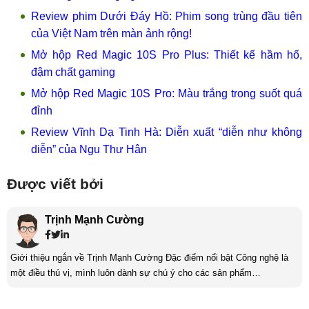
Review phim Dưới Đáy Hồ: Phim song trùng đầu tiên
của Việt Nam trên màn ảnh rộng!
Mở hộp Red Magic 10S Pro Plus: Thiết kế hầm hố,
đậm chất gaming
Mở hộp Red Magic 10S Pro: Màu trắng trong suốt quá
đỉnh
Review Vĩnh Dạ Tinh Hà: Diễn xuất “diễn như không
diễn” của Ngu Thư Hân
Được viết bởi
Trịnh Mạnh Cường
Giới thiệu ngắn về Trịnh Mạnh Cường Đặc điểm nổi bật Công nghệ là
một điều thú vị, mình luôn dành sự chú ý cho các sản phẩm
smartphone và viễn thông mới. Mình thường xuyên theo dõi và học hỏi
về Hi-Tech. Sự ham học vốn có sẽ đưa bản thân mình tới với nhiều sự