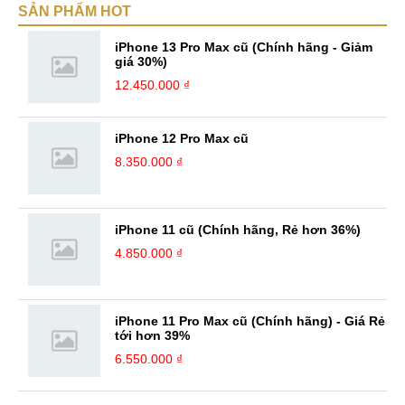
SẢN PHẨM HOT
hiểu biết mới mẻ và thú vị. Tinh thần tự giác và sự chuyên nghiệp là
điều mà mình đang rèn luyện và hướng tới. ...
iPhone 13 Pro Max cũ (Chính hãng - Giảm
giá 30%)
12.450.000 ₫
iPhone 12 Pro Max cũ
8.350.000 ₫
iPhone 11 cũ (Chính hãng, Rẻ hơn 36%)
4.850.000 ₫
iPhone 11 Pro Max cũ (Chính hãng) - Giá Rẻ
tới hơn 39%
6.550.000 ₫