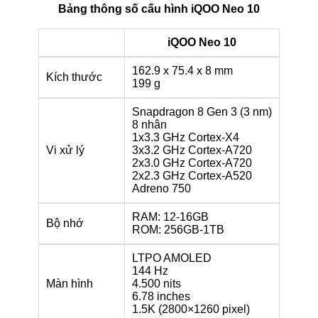
Bảng thông số cấu hình iQOO Neo 10
iQOO Neo 10
162.9 x 75.4 x 8 mm
Kích thước
199 g
Snapdragon 8 Gen 3 (3 nm)
8 nhân
1x3.3 GHz Cortex-X4
Vi xử lý
3x3.2 GHz Cortex-A720
2x3.0 GHz Cortex-A720
2x2.3 GHz Cortex-A520
Adreno 750
RAM: 12-16GB
Bộ nhớ
ROM: 256GB-1TB
LTPO AMOLED
144 Hz
Màn hình
4.500 nits
6.78 inches
1.5K (2800×1260 pixel)