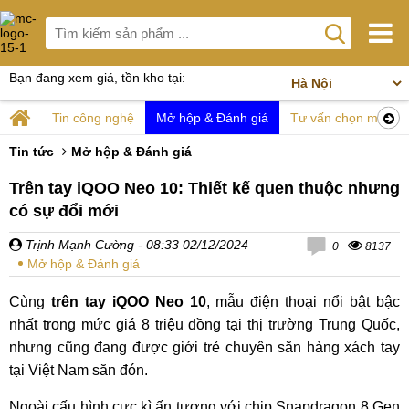
Bạn đang xem giá, tồn kho tại:
Tin công nghệ
Mở hộp & Đánh giá
Tư vấn chọn mua
Tin tức
Mở hộp & Đánh giá
Trên tay iQOO Neo 10: Thiết kế quen thuộc nhưng
có sự đổi mới
Trịnh Mạnh Cường
- 08:33 02/12/2024
0
8137
Mở hộp & Đánh giá
Cùng
trên tay iQOO Neo 10
, mẫu điện thoại nổi bật bậc
nhất trong mức giá 8 triệu đồng tại thị trường Trung Quốc,
nhưng cũng đang được giới trẻ chuyên săn hàng xách tay
tại Việt Nam săn đón.
Ngoài cấu hình cực kì ấn tượng với chip Snapdragon 8 Gen