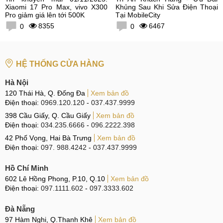
Xiaomi 17 Pro Max, vivo X300
Khủng Sau Khi Sửa Điện Thoại
Pro giảm giá lên tới 500K
Tại MobileCity
8355
6467
0
0
HỆ THỐNG CỬA HÀNG
Hà Nội
120 Thái Hà, Q. Đống Đa
Xem bản đồ
Điện thoại:
0969.120.120
-
037.437.9999
398 Cầu Giấy, Q. Cầu Giấy
Xem bản đồ
Điện thoại:
034.235.6666
-
096.2222.398
42 Phố Vọng, Hai Bà Trưng
Xem bản đồ
Điện thoại:
097. 988.4242
-
037.437.9999
Hồ Chí Minh
602 Lê Hồng Phong, P.10, Q.10
Xem bản đồ
Điện thoại:
097.1111.602
-
097.3333.602
Đà Nẵng
97 Hàm Nghi, Q.Thanh Khê
Xem bản đồ