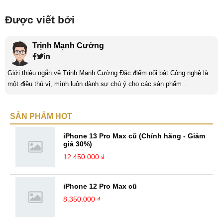
Được viết bởi
Trịnh Mạnh Cường
Giới thiệu ngắn về Trịnh Mạnh Cường Đặc điểm nổi bật Công nghệ là
một điều thú vị, mình luôn dành sự chú ý cho các sản phẩm
smartphone và viễn thông mới. Mình thường xuyên theo dõi và học hỏi
về Hi-Tech. Sự ham học vốn có sẽ đưa bản thân mình tới với nhiều sự
SẢN PHẨM HOT
hiểu biết mới mẻ và thú vị. Tinh thần tự giác và sự chuyên nghiệp là
điều mà mình đang rèn luyện và hướng tới. ...
iPhone 13 Pro Max cũ (Chính hãng - Giảm
giá 30%)
12.450.000 ₫
iPhone 12 Pro Max cũ
8.350.000 ₫