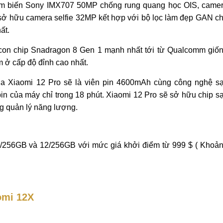
cảm biến Sony IMX707 50MP chống rung quang học OIS, came
sở hữu camera selfie 32MP kết hợp với bộ lọc làm đẹp GAN c
ất.
 con chip Snadragon 8 Gen 1 mạnh nhất tới từ Qualcomm giố
m ở cấp độ đỉnh cao nhất.
ủa Xiaomi 12 Pro sẽ là viên pin 4600mAh cùng công nghệ s
pin của máy chỉ trong 18 phút. Xiaomi 12 Pro sẽ sở hữu chip s
ng quản lý năng lượng.
8/256GB và 12/256GB với mức giá khởi điểm từ 999 $ ( Khoả
omi 12X