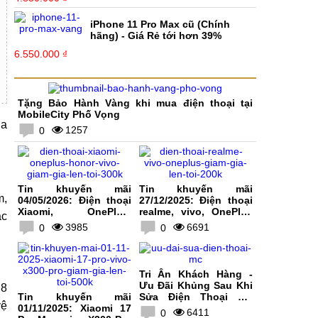
iPhone 11 Pro Max cũ (Chính
hãng) - Giá Rẻ tới hơn 39%
6.550.000 ₫
Tặng Bảo Hành Vàng khi mua điện thoại tại
MobileCity Phố Vọng
ịa
1257
0
Tin khuyến mãi
Tin khuyến mãi
m,
04/05/2026: Điện thoại
27/12/2025: Điện thoại
Xiaomi, OnePlus,
realme, vivo, OnePlus
ắc
HONOR, vivo giảm giá
giảm giá lên tới 200K
3985
6691
0
0
lên tới 300K
Tri Ân Khách Hàng -
Ưu Đãi Khủng Sau Khi
28
Tin khuyến mãi
Sửa Điện Thoại Tại
vệ
01/11/2025: Xiaomi 17
MobileCity
6411
0