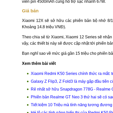
viên pin 4500mAh cùng hỗ trợ sạc nhanh 67W.
Giá bán
Xiaomi 12X sẽ sở hữu các phiên bản bộ nhớ 8/
Khoảng 14.8 triệu VNĐ).
Theo chia sẻ từ Xiaomi, Xiaomi 12 Series sẽ nhận
vậy, các thiết bị này sẽ được cập nhật tới phiên bả
Bạn nghĩ sao về mức giá gần 15 triệu cho phiên bả
Xem thêm bài viết
Xiaomi Redmi K50 Series chính thức ra mắt: t
Galaxy Z Flip3, Z Fold3 là máy gập đầu tiên
Rẻ nhất sở hữu Snapdragon 778G - Realme 
Phiên bản Realme GT Neo 3 thứ hai sẽ có sạ
Tiết kiệm 10 Triệu mà tính năng tương đươn
Hé lộ các tính năng hiển thị của Redmi K50 P