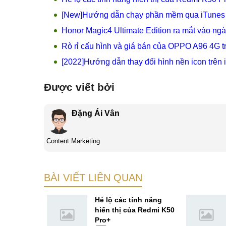
[New]Hướng dẫn chạy phần mềm qua iTunes c
Honor Magic4 Ultimate Edition ra mắt vào ngà
Rò rỉ cấu hình và giá bán của OPPO A96 4G t
[2022]Hướng dẫn thay đổi hình nền icon trên
Được viết bởi
Đặng Ái Vân
Content Marketing
BÀI VIẾT LIÊN QUAN
nh của
Hé lộ các tính năng
5G trước
hiển thị của Redmi K50
àng
Pro+