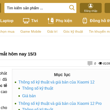
Đăng nhập
Laptop
Tivi
Phụ kiện
Đồng hồ t
chọn mua
Game Mobile
Giải trí
Góc kỹ thuật
Tin khuyến m
a mắt hôm nay 15/3
0
8109
phát
Mục lục
i đã
Thông số kỹ thuật và giá bán của Xiaomi 12
c tế
Thông số kỹ thuật
 cao
Giá bán
Thông số kỹ thuật và giá bán của Xiaomi 12 Pro
 cho
Thông số kỹ thuật