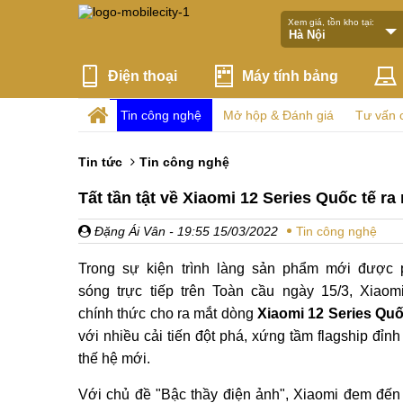
Xem giá, tồn kho tại:
Điện thoại
Máy tính bảng
Tin công nghệ
Mở hộp & Đánh giá
Tư vấn 
Tin tức
Tin công nghệ
Tất tần tật về Xiaomi 12 Series Quốc tế r
Đặng Ái Vân
- 19:55 15/03/2022
Tin công nghệ
Trong sự kiện trình làng sản phẩm mới được 
sóng trực tiếp trên Toàn cầu ngày 15/3, Xiaom
chính thức cho ra mắt dòng
Xiaomi 12 Series Quố
với nhiều cải tiến đột phá, xứng tầm flagship đỉnh
thế hệ mới.
Với chủ đề "Bậc thầy điện ảnh", Xiaomi đem đến