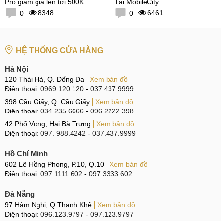
Pro giảm giá lên tới 500K
Tại MobileCity
8348
6461
0
0
HỆ THỐNG CỬA HÀNG
Hà Nội
120 Thái Hà, Q. Đống Đa
Xem bản đồ
Điện thoại:
0969.120.120
-
037.437.9999
398 Cầu Giấy, Q. Cầu Giấy
Xem bản đồ
Điện thoại:
034.235.6666
-
096.2222.398
42 Phố Vọng, Hai Bà Trưng
Xem bản đồ
Điện thoại:
097. 988.4242
-
037.437.9999
Hồ Chí Minh
602 Lê Hồng Phong, P.10, Q.10
Xem bản đồ
Điện thoại:
097.1111.602
-
097.3333.602
Đà Nẵng
97 Hàm Nghi, Q.Thanh Khê
Xem bản đồ
Điện thoại:
096.123.9797
-
097.123.9797