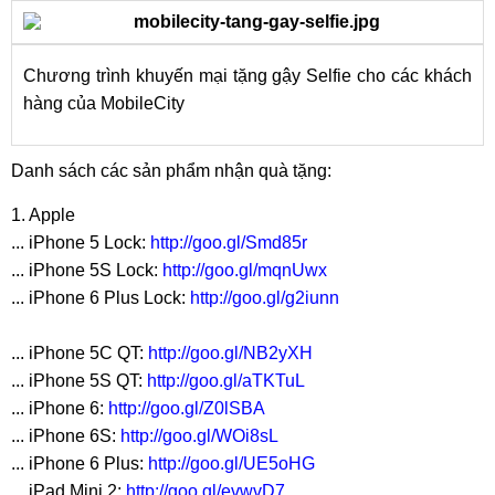
Chương trình khuyến mại tặng gậy Selfie cho các khách
hàng của MobileCity
Danh sách các sản phẩm nhận quà tặng:
1. Apple
... iPhone 5 Lock:
http://goo.gl/Smd85r
... iPhone 5S Lock:
http://goo.gl/mqnUwx
... iPhone 6 Plus Lock:
http://goo.gl/g2iunn
... iPhone 5C QT:
http://goo.gl/NB2yXH
... iPhone 5S QT:
http://goo.gl/aTKTuL
... iPhone 6:
http://goo.gl/Z0lSBA
... iPhone 6S:
http://goo.gl/WOi8sL
... iPhone 6 Plus:
http://goo.gl/UE5oHG
... iPad Mini 2:
http://goo.gl/evwvD7