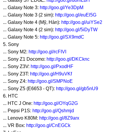
... Galaxy S7 EDGE:
http://goo.gl/uomLbH
... Galaxy Note 3:
http://goo.gl/Ye3DpM
... Galaxy Note 3 (2 sim):
http://goo.gl/euEl5G
... Galaxy Note 4 (Mỹ, Hàn):
http://goo.gl/uiYSe2
... Galaxy Note 4 (2 sim):
http://goo.gl/5iDyTW
... Galaxy Note 5:
http://goo.gl/SX9mdC
5. Sony
... Sony M2:
http://goo.gl/rcFIVI
... Sony Z1 Docomo:
http://goo.gl/DKCknc
... Sony Z3V:
http://goo.gl/PxodHF
... Sony Z3T:
http://goo.gl/H9uVKf
... Sony Z4:
http://goo.gl/SMPNoE
... Sony Z5 (E6653 - QT):
http://goo.gl/gb5nU9
6. HTC
... HTC J One:
http://goo.gl/OYqG2G
... Pepsi P1S:
http://goo.gl/Qshmjd
... Lenovo K80M:
http://goo.gl/8Z9arx
... VR Box:
http://goo.gl/CnEGCk