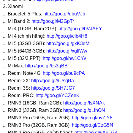
2. Xiaomi
... Bracelet I5 Plus:
http://goo.gl/ubuVJb
... Mi Band 2:
http://goo.gl/M2GpTr
... Mi 4 (16GB, Ram 2GB):
http://goo.gl/bVJAEY
... Mi 4 (chính hãng):
http://goo.gl/cIb4H6
... Mi 5 (32GB-3GB):
http://goo.gl/gxK3oM
... Mi 5 (64GB-3GB):
http://goo.gl/xglfWw
... Mi 5 (32/3,FPT):
http://goo.gl/hw1CYv
... Mi Max:
http://goo.gl/bs3qBB
... Redmi Note 4G:
http://goo.gl/bu9cPA
... Redmi 3X:
http://goo.gl/9UsqBa
... Redmi 3S:
http://goo.gl/SH7JG7
... Redmi PRO:
http://goo.gl/YCZeeK
... RMN3 (16GB, Ram 2GB):
http://goo.gl/fsXNAk
... RMN3 (32GB, Ram 3GB):
http://goo.gl/qLlhON
... RMN3 Pro (16GB, Ram 2GB):
http://goo.gl/ovZtY8
... RMN3 Pro (32GB, Ram 3GB):
http://goo.gl/CzG5f4
... RMN3 Pro (16GB, chính hãng):
http://goo.gl/vAuDZ4