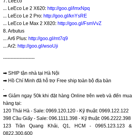
7. LeEco
... LeEco Le 2 X620:
http://goo.gl/lmxNpq
... LeEco Le 2 Pro:
http://goo.gl/knYsRE
... LeEco Le Max 2 X820:
http://goo.gl/FsmVvZ
8. Arbutus
... Ar6 Plus:
http://goo.gl/rnt7q9
... Ar2:
http://goo.gl/wsoUji
---------------------
➡ SHIP tận nhà tại Hà Nội
➡ Hồ Chí Minh đã hỗ trợ Free ship toàn bộ địa bàn
.
➡ Giảm ngay 50k khi đặt hàng Online trên web và đến mua
hàng tại:
120 Thái Hà - Sale: 0969.120.120 - Kỹ thuật: 0969.122.122
398 Cầu Giấy - Sale: 096.1111.398 - Kỹ thuật: 096.2222.398
123 Trần Quang Khải, Q1, HCM - 0965.123.123 &
0822.300.600