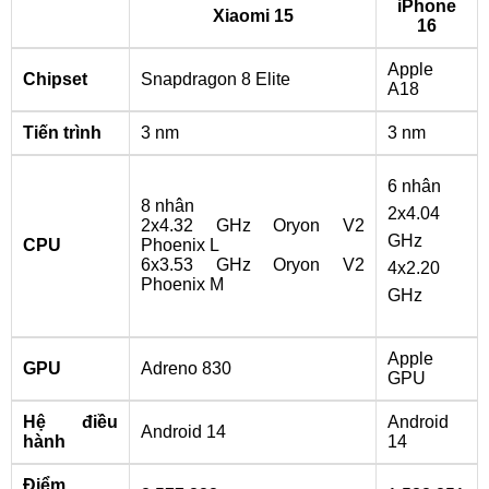
iPhone
Xiaomi 15
16
Apple
Chipset
Snapdragon 8 Elite
A18
Tiến trình
3 nm
3 nm
6 nhân
8 nhân
2x4.04
2x4.32 GHz Oryon V2
GHz
CPU
Phoenix L
6x3.53 GHz Oryon V2
4x2.20
Phoenix M
GHz
Apple
GPU
Adreno 830
GPU
Hệ điều
Android
Android 14
hành
14
Điểm