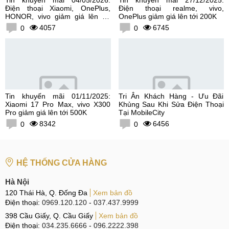
Điện thoại Xiaomi, OnePlus,
Điện thoại realme, vivo,
HONOR, vivo giảm giá lên tới
OnePlus giảm giá lên tới 200K
300K
4057
6745
0
0
Tin khuyến mãi 01/11/2025:
Tri Ân Khách Hàng - Ưu Đãi
Xiaomi 17 Pro Max, vivo X300
Khủng Sau Khi Sửa Điện Thoại
Pro giảm giá lên tới 500K
Tại MobileCity
8342
6456
0
0
HỆ THỐNG CỬA HÀNG
Hà Nội
120 Thái Hà, Q. Đống Đa
Xem bản đồ
Điện thoại:
0969.120.120
-
037.437.9999
398 Cầu Giấy, Q. Cầu Giấy
Xem bản đồ
Điện thoại:
034.235.6666
-
096.2222.398