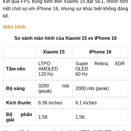
Kết quả FPS trung bình trên Xiaomi 15 đạt 58,1, nhỉnh hơn
một chút so với iPhone 16, nhưng sự khác biệt không đáng
kể.
Màn hình
So sánh màn hình của Xiaomi 15 vs iPhone 16
Xiaomi 15
iPhone 16
LTPO
Super Retina XDR
Tấm nền
AMOLED
OLED
120 Hz
60 Hz
3200 nits
Độ sáng
2000 nits (peak)
(peak)
Kích thước
6.36 inches
6.1 inches
Độ phân
1.5K
1.5K
giải