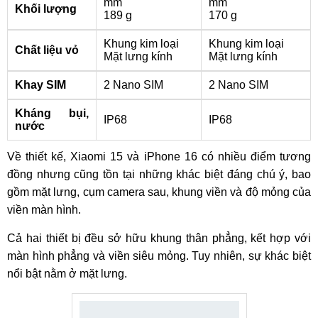
mm
mm
Khối lượng
189 g
170 g
Khung kim loại
Khung kim loại
Chất liệu vỏ
Mặt lưng kính
Mặt lưng kính
Khay SIM
2 Nano SIM
2 Nano SIM
Kháng bụi,
IP68
IP68
nước
Về thiết kế, Xiaomi 15 và iPhone 16 có nhiều điểm tương
đồng nhưng cũng tồn tại những khác biệt đáng chú ý, bao
gồm mặt lưng, cụm camera sau, khung viền và độ mỏng của
viền màn hình.
Cả hai thiết bị đều sở hữu khung thân phẳng, kết hợp với
màn hình phẳng và viền siêu mỏng. Tuy nhiên, sự khác biệt
nổi bật nằm ở mặt lưng.