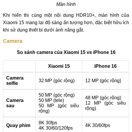
Màn hình
Khi hiển thị cùng một nội dung HDR10+, màn hình của
Xiaomi 15 mang lại độ sáng ấn tượng hơn, đặc biệt hữu ích
khi sử dụng thiết bị dưới ánh nắng gắt.
Camera
So sánh camera của Xiaomi 15 vs iPhone 16
Xiaomi 15
iPhone 16
Camera
32 MP (góc rộng)
12 MP (góc rộng)
selfie
50 MP (góc rộng)
48 MP (góc rộng)
Camera
50 MP (tele)
12 MP (góc siêu
sau
50 MP (góc siêu
rộng)
rộng)
8K 30fps
Quay phim
4K 30/60fps
4K 30/60/120fps