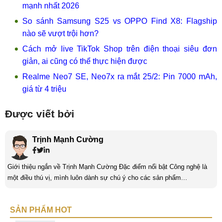
mạnh nhất 2026
So sánh Samsung S25 vs OPPO Find X8: Flagship
nào sẽ vượt trội hơn?
Cách mở live TikTok Shop trên điện thoại siêu đơn
giản, ai cũng có thể thực hiện được
Realme Neo7 SE, Neo7x ra mắt 25/2: Pin 7000 mAh,
giá từ 4 triệu
Được viết bởi
Trịnh Mạnh Cường
Giới thiệu ngắn về Trịnh Mạnh Cường Đặc điểm nổi bật Công nghệ là
một điều thú vị, mình luôn dành sự chú ý cho các sản phẩm
smartphone và viễn thông mới. Mình thường xuyên theo dõi và học hỏi
về Hi-Tech. Sự ham học vốn có sẽ đưa bản thân mình tới với nhiều sự
SẢN PHẨM HOT
hiểu biết mới mẻ và thú vị. Tinh thần tự giác và sự chuyên nghiệp là
điều mà mình đang rèn luyện và hướng tới. ...