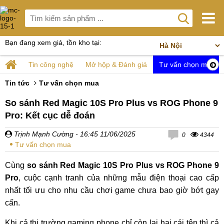
Bạn đang xem giá, tồn kho tại:
Tin công nghệ
Mở hộp & Đánh giá
Tư vấn chọn mua
Tin tức
Tư vấn chọn mua
So sánh Red Magic 10S Pro Plus vs ROG Phone 9
Pro: Kết cục dễ đoán
Trịnh Mạnh Cường
- 16:45 11/06/2025
0
4344
Tư vấn chọn mua
Cùng
so sánh Red Magic 10S Pro Plus vs ROG Phone 9
Pro
, cuộc cạnh tranh của những mẫu điện thoại cao cấp
nhất tối ưu cho nhu cầu chơi game chưa bao giờ bớt gay
cấn.
Khi cả thị trường gaming phone chỉ còn lại hai cái tên thì cả