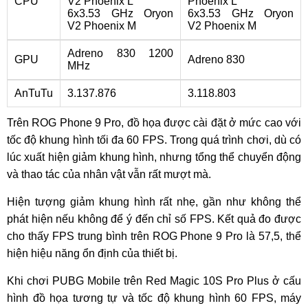
CPU
V2 Phoenix L
Phoenix L
6x3.53 GHz Oryon
6x3.53 GHz Oryon
V2 Phoenix M
V2 Phoenix M
Adreno 830 1200
GPU
Adreno 830
MHz
AnTuTu
3.137.876
3.118.803
Trên ROG Phone 9 Pro, đồ họa được cài đặt ở mức cao với
tốc độ khung hình tối đa 60 FPS. Trong quá trình chơi, dù có
lúc xuất hiện giảm khung hình, nhưng tổng thể chuyển động
và thao tác của nhân vật vẫn rất mượt mà.
Hiện tượng giảm khung hình rất nhẹ, gần như không thể
phát hiện nếu không để ý đến chỉ số FPS. Kết quả đo được
cho thấy FPS trung bình trên ROG Phone 9 Pro là 57,5, thể
hiện hiệu năng ổn định của thiết bị.
Khi chơi PUBG Mobile trên Red Magic 10S Pro Plus ở cấu
hình đồ họa tương tự và tốc độ khung hình 60 FPS, máy