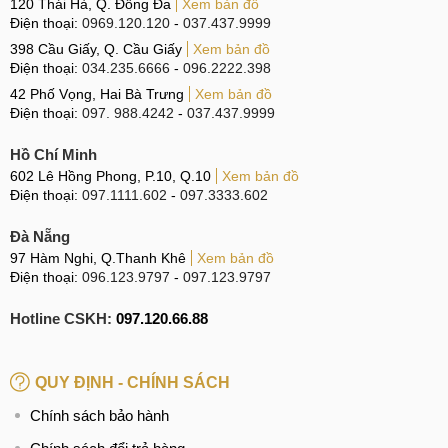
120 Thái Hà, Q. Đống Đa
Xem bản đồ
Điện thoại:
0969.120.120
-
037.437.9999
398 Cầu Giấy, Q. Cầu Giấy
Xem bản đồ
Điện thoại:
034.235.6666
-
096.2222.398
42 Phố Vọng, Hai Bà Trưng
Xem bản đồ
Điện thoại:
097. 988.4242
-
037.437.9999
Hồ Chí Minh
602 Lê Hồng Phong, P.10, Q.10
Xem bản đồ
Điện thoại:
097.1111.602
-
097.3333.602
Đà Nẵng
97 Hàm Nghi, Q.Thanh Khê
Xem bản đồ
Điện thoại:
096.123.9797
-
097.123.9797
Hotline CSKH:
097.120.66.88
QUY ĐỊNH - CHÍNH SÁCH
Chính sách bảo hành