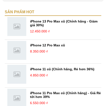
smartphone và viễn thông mới. Mình thường xuyên theo dõi và học hỏi
về Hi-Tech. Sự ham học vốn có sẽ đưa bản thân mình tới với nhiều sự
SẢN PHẨM HOT
hiểu biết mới mẻ và thú vị. Tinh thần tự giác và sự chuyên nghiệp là
điều mà mình đang rèn luyện và hướng tới. ...
iPhone 13 Pro Max cũ (Chính hãng - Giảm
giá 30%)
12.450.000 ₫
iPhone 12 Pro Max cũ
8.350.000 ₫
iPhone 11 cũ (Chính hãng, Rẻ hơn 36%)
4.850.000 ₫
iPhone 11 Pro Max cũ (Chính hãng) - Giá Rẻ
tới hơn 39%
6.550.000 ₫