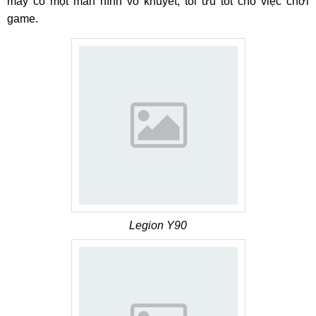
máy có một màn hình vô khuyết, tối ưu tốt cho việc chơi
game.
Legion Y90