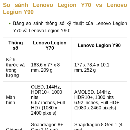
So sánh Lenovo Legion Y70 vs Lenovo
Legion Y90
Bảng so sánh thông số kỹ thuật của Lenovo Legion
Y70 và Lenovo Legion Y90:
Thông
Lenovo Legion
Lenovo Legion Y90
số
Y70
Kích
thước và
163.6 x 77 x 8
177 x 78.4 x 10.1
trọng
mm, 209 g
mm, 252 g
lượng
OLED, 144Hz,
HDR10+, 1000
AMOLED, 144Hz,
Màn
nits
HDR10+, 1300 nits
hình
6.67 inches, Full
6.92 inches, Full HD+
HD+ (1080 x
(1080 x 2460 pixels)
2400 pixels)
Snapdragon 8+
Snapdragon 8 Gen 1 (4
Chipset
Gen 1 (4 nm)
nm)