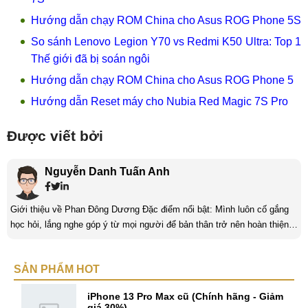
Hướng dẫn chạy ROM China cho Asus ROG Phone 5S
So sánh Lenovo Legion Y70 vs Redmi K50 Ultra: Top 1
Thế giới đã bị soán ngôi
Hướng dẫn chạy ROM China cho Asus ROG Phone 5
Hướng dẫn Reset máy cho Nubia Red Magic 7S Pro
Được viết bởi
Nguyễn Danh Tuấn Anh
Giới thiệu về Phan Đông Dương Đặc điểm nổi bật: Mình luôn cố gắng
học hỏi, lắng nghe góp ý từ mọi người để bản thân trở nên hoàn thiện
hơn. Luôn nỗ lực, không ngừng sáng tạo và làm mới chính mình để tạo
nên bản sắc riêng cũng như khám phá thêm những điều mới trong cuộc
SẢN PHẨM HOT
sống cũng như công việc. Kinh nghiệm: Lĩnh vực content đòi hỏi sự
tìm tòi, hiểu biết và sáng tạo lớn, từ ...
iPhone 13 Pro Max cũ (Chính hãng - Giảm
giá 30%)