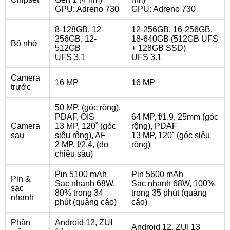
GPU: Adreno 730
GPU: Adreno 730
8-128GB, 12-
12-256GB, 16-256GB,
256GB, 12-
18-640GB (512GB UFS
Bộ nhớ
512GB
+ 128GB SSD)
UFS 3.1
UFS 3.1
Camera
16 MP
16 MP
trước
50 MP, (góc rộng),
PDAF, OIS
64 MP, f/1.9, 25mm (góc
Camera
13 MP, 120˚ (góc
rộng), PDAF
sau
siêu rộng), AF
13 MP, 120˚ (góc siêu
2 MP, f/2.4, (đo
rộng)
chiều sâu)
Pin 5100 mAh
Pin 5600 mAh
Pin &
Sạc nhanh 68W,
Sạc nhanh 68W, 100%
sạc
80% trong 34
trong 35 phút (quảng
nhanh
phút (quảng cáo)
cáo)
Phần
Android 12, ZUI
Android 12, ZUI 13