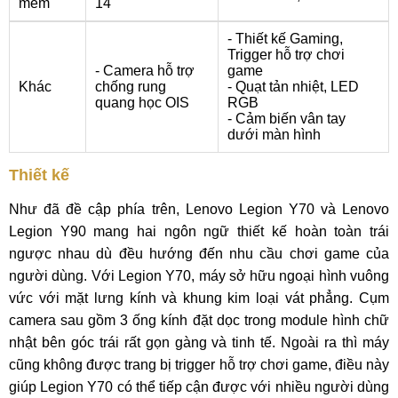
mềm
14
- Thiết kế Gaming,
Trigger hỗ trợ chơi
- Camera hỗ trợ
game
Khác
chống rung
- Quạt tản nhiệt, LED
quang học OIS
RGB
- Cảm biến vân tay
dưới màn hình
Thiết kế
Như đã đề cập phía trên, Lenovo Legion Y70 và Lenovo
Legion Y90 mang hai ngôn ngữ thiết kế hoàn toàn trái
ngược nhau dù đều hướng đến nhu cầu chơi game của
người dùng. Với Legion Y70, máy sở hữu ngoại hình vuông
vức với mặt lưng kính và khung kim loại vát phẳng. Cụm
camera sau gồm 3 ống kính đặt dọc trong module hình chữ
nhật bên góc trái rất gọn gàng và tinh tế. Ngoài ra thì máy
cũng không được trang bị trigger hỗ trợ chơi game, điều này
giúp Legion Y70 có thể tiếp cận được với nhiều người dùng