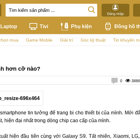
Đăng nhập
Laptop
Tivi
Phụ kiện
Đồng hồ t
chọn mua
Game Mobile
Giải trí
Góc kỹ thuật
Tin khuyến m
nh hơn cỡ nào?
0
3886
smartphone tin tưởng để trang bị cho thiết bị của mình. Mới đ
hiện đại nhất trong dòng chip cao cấp của mình.
ất hiện đầu tiên cùng với Galaxy S9. Tất nhiên, Xiaomi, LG,.