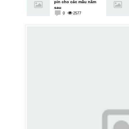
t 30% giá
pin cho các mẫu năm
rường
sau
7
0
2577