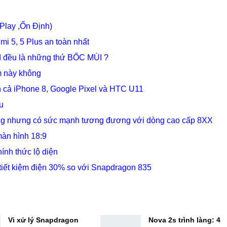
Play ,Ổn Định)
i 5, 5 Plus an toàn nhất
id đều là những thứ BỐC MÙI ?
m này không
 cả iPhone 8, Google Pixel và HTC U11
u
trung nhưng có sức mạnh tương đương với dòng cao cấp 8XX
màn hình 18:9
ính thức lộ diện
tiết kiệm điện 30% so với Snapdragon 835
Vi xử lý Snapdragon
Nova 2s trình làng: 4