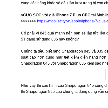
cùng các hãng khác sẽ đều lần lượt trang bị con c
>CỰC SỐC với giá iPhone 7 Plus CPO tại Mobile
>>>>>>>
https://mobilecity.vn/apple/iphone-7-plus-
Có phải vì 845 quá mạnh nên bạn sẽ lập tức lên 
5T đang sử dụng 835 hay không?
Chúng ta đều biết rằng Snapdragon 845 và 835 đều 
suất cao hơn cũng như tiết kiệm điện năng hơn 
Snapdragon 845 với Snapdragon 835 xem sao nhé
Như vậy thì cấu hình của Snapdragon 845 cũng ch
thì Snapdragon 835 của chúng ta đang dùng vẫn cò