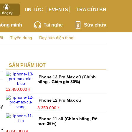
TIN TỨC
EVENTS
TRA CỨU BH
Đăng ký
hông minh
Tai nghe
Sửa chữa
ãi
Tuyển dụng
Dạy sửa điện thoại
SẢN PHẨM HOT
iPhone 13 Pro Max cũ (Chính
hãng - Giảm giá 30%)
12.450.000 ₫
iPhone 12 Pro Max cũ
ây
8.350.000 ₫
iPhone 11 cũ (Chính hãng, Rẻ
hơn 36%)
..
4.850.000 ₫