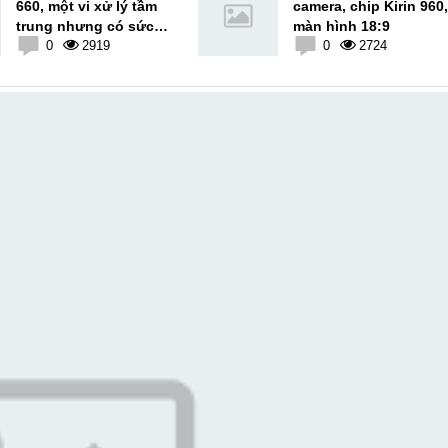
660, một vi xử lý tầm
camera, chip Kirin 960,
trung nhưng có sức
màn hình 18:9
mạnh tương đương
0
2919
0
2724
với dòng cao cấp 8XX