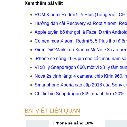
Xem thêm bài viết
ROM Xiaomi Redmi 5, 5 Plus (Tiếng Việt, CH 
Hướng dẫn cài Recovery và Root Xiaomi Redm
Apple tuyên bố thứ gọi là Face iD trên Andro
Có nên mua Xiaomi Redmi 5, 5 Plus thời điể
Điểm DxOMark của Xiaomi Mi Note 3 cao hơn
iPhone sẽ nâng 10% pin cho các mẫu năm sa
Vi xử lý Snapdragon 660, một vi xử lý tầm 
Nova 2s trình làng: 4 camera, chip Kirin 960, 
Smartphone Xperia cao cấp 2018 của Sony ch
Chi tiết về Snapdragon 845: nhanh hơn 20%, 
BÀI VIẾT LIÊN QUAN
 lỗi liệt
iPhone sẽ nâng 10%