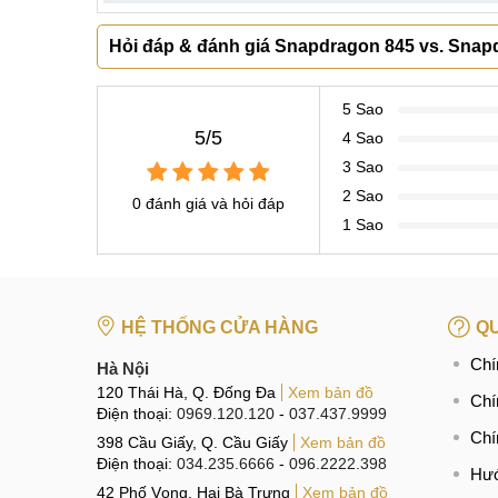
Hỏi đáp & đánh giá Snapdragon 845 vs. Sna
5 Sao
5/5
4 Sao
3 Sao
2 Sao
0 đánh giá và hỏi đáp
1 Sao
HỆ THỐNG CỬA HÀNG
QU
Chí
Hà Nội
120 Thái Hà, Q. Đống Đa
Xem bản đồ
Chí
Điện thoại:
0969.120.120
-
037.437.9999
Chí
398 Cầu Giấy, Q. Cầu Giấy
Xem bản đồ
Điện thoại:
034.235.6666
-
096.2222.398
Hướ
42 Phố Vọng, Hai Bà Trưng
Xem bản đồ