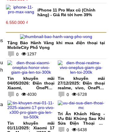
iPhone 11 Pro Max cũ (Chính
hãng) - Giá Rẻ tới hơn 39%
6.550.000 ₫
us
Tặng Bảo Hành Vàng khi mua điện thoại tại
MobileCity Phố Vọng
1297
0
ệu
nh
Tin khuyến mãi
Tin khuyến mãi
04/05/2026: Điện thoại
27/12/2025: Điện thoại
Xiaomi, OnePlus,
realme, vivo, OnePlus
HONOR, vivo giảm giá
giảm giá lên tới 200K
4030
6728
0
0
lên tới 300K
ra
Tri Ân Khách Hàng -
Ưu Đãi Khủng Sau Khi
Tin khuyến mãi
Sửa Điện Thoại Tại
01/11/2025: Xiaomi 17
MobileCity
6438
0