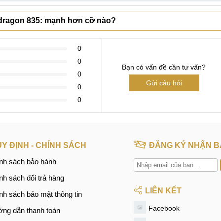
pdragon 835: mạnh hơn cỡ nào?
0
0
Bạn có vấn đề cần tư vấn?
0
Gửi câu hỏi
0
0
Y ĐỊNH - CHÍNH SÁCH
ĐĂNG KÝ NHẬN B
nh sách bảo hành
nh sách đổi trả hàng
LIÊN KẾT
nh sách bảo mật thông tin
Facebook
ng dẫn thanh toán