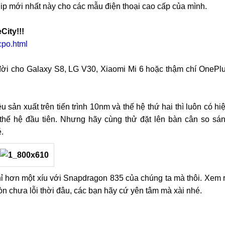
hip mới nhất này cho các mẫu điện thoại cao cấp của mình.
City!!!
cpo.html
đời cho Galaxy S8, LG V30, Xiaomi Mi 6 hoặc thậm chí OnePl
sản xuất trên tiến trình 10nm và thế hệ thứ hai thì luôn có hi
thế hệ đầu tiên. Nhưng hãy cùng thử đặt lên bàn cân so sá
.
ỉ hơn một xíu với Snapdragon 835 của chúng ta mà thôi. Xem 
n chưa lỗi thời đâu, các bạn hãy cứ yên tâm mà xài nhé.