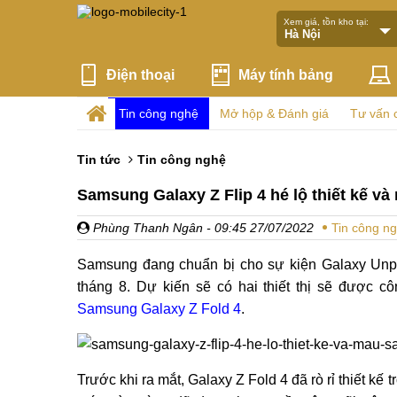
Xem giá, tồn kho tại:
Điện thoại
Máy tính bảng
Tin công nghệ
Mở hộp & Đánh giá
Tư vấn 
Tin tức
Tin công nghệ
Samsung Galaxy Z Flip 4 hé lộ thiết kế và
Phùng Thanh Ngân
- 09:45 27/07/2022
Tin công n
Samsung đang chuẩn bị cho sự kiện Galaxy Unp
tháng 8. Dự kiến sẽ có hai thiết thị sẽ được c
Samsung Galaxy Z Fold 4
.
Trước khi ra mắt, Galaxy Z Fold 4 đã rò rỉ thiết kế