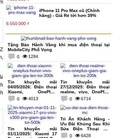
êm
iPhone 11 Pro Max cũ (Chính
hãng) - Giá Rẻ tới hơn 39%
6.550.000 ₫
Tặng Bảo Hành Vàng khi mua điện thoại tại
 Z
MobileCity Phố Vọng
1284
0
n,
ải
Tin khuyến mãi
Tin khuyến mãi
nh
04/05/2026: Điện thoại
27/12/2025: Điện thoại
Xiaomi, OnePlus,
realme, vivo, OnePlus
nh
HONOR, vivo giảm giá
giảm giá lên tới 200K
4013
6714
0
0
lên tới 300K
Tri Ân Khách Hàng -
Ưu Đãi Khủng Sau Khi
Tin khuyến mãi
Sửa Điện Thoại Tại
01/11/2025: Xiaomi 17
MobileCity
6428
0