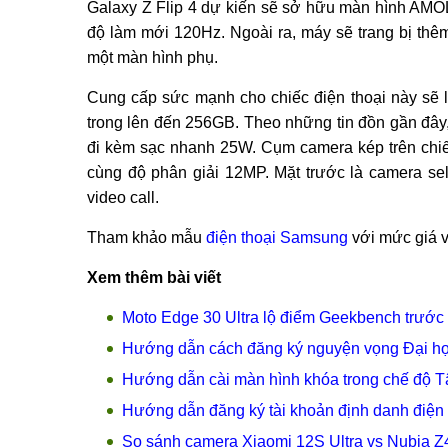
Galaxy Z Flip 4 dự kiến ​​sẽ sở hữu màn hình AMO
độ làm mới 120Hz. Ngoài ra, máy sẽ trang bị th
một màn hình phụ.
Cung cấp sức mạnh cho chiếc điện thoại này sẽ
trong lên đến 256GB. Theo những tin đồn gần đây,
đi kèm sạc nhanh 25W. Cụm camera kép trên chiế
cùng độ phân giải 12MP. Mặt trước là camera sel
video call.
Tham khảo mẫu
điện thoại Samsung
với mức giá v
Xem thêm bài viết
Moto Edge 30 Ultra lộ điểm Geekbench trước 
Hướng dẫn cách đăng ký nguyện vọng Đại họ
Hướng dẫn cài màn hình khóa trong chế độ Tậ
Hướng dẫn đăng ký tài khoản định danh điện 
So sánh camera Xiaomi 12S Ultra vs Nubia Z