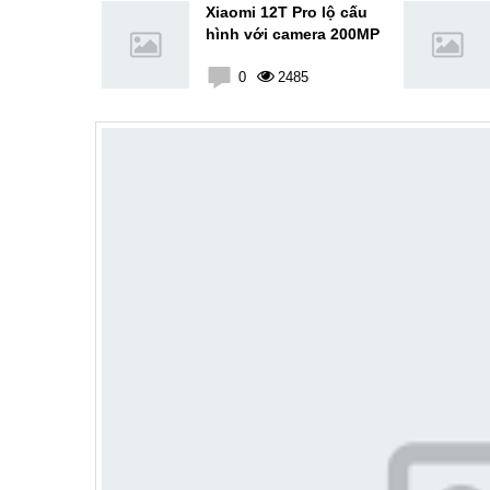
nh năng
Xiaomi 12T Pro lộ cấu
 MIUI 14:
hình với camera 200MP
ng bộ siêu
7
0
2485