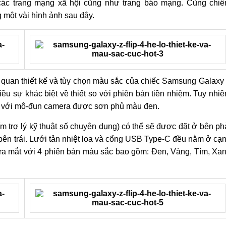
 các trang mạng xã hội cũng như trang báo mạng. Cùng chi
một vài hình ảnh sau đây.
 quan thiết kế và tùy chọn màu sắc của chiếc Samsung Galaxy
iều sự khác biệt về thiết so với phiên bản tiền nhiệm. Tuy nhiê
u với mô-đun camera được sơn phủ màu đen.
m trợ lý kỹ thuật số chuyên dụng) có thể sẽ được đặt ở bên ph
 bên trái. Lưới tản nhiệt loa và cổng USB Type-C đều nằm ở cạ
ra mắt với 4 phiên bản màu sắc bao gồm: Đen, Vàng, Tím, Xa