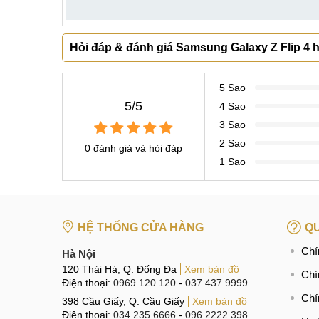
Hỏi đáp & đánh giá Samsung Galaxy Z Flip 4 hé
5 Sao
5/5
4 Sao
3 Sao
2 Sao
0 đánh giá và hỏi đáp
1 Sao
HỆ THỐNG CỬA HÀNG
QU
Chí
Hà Nội
120 Thái Hà, Q. Đống Đa
Xem bản đồ
Chí
Điện thoại:
0969.120.120
-
037.437.9999
Chí
398 Cầu Giấy, Q. Cầu Giấy
Xem bản đồ
Điện thoại:
034.235.6666
-
096.2222.398