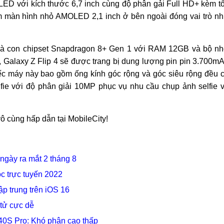
LED với kích thước 6,7 inch cùng độ phân gải Full HD+ kèm t
êm màn hình nhỏ AMOLED 2,1 inch ở bên ngoài đóng vai trò n
 là con chipset Snapdragon 8+ Gen 1 với RAM 12GB và bộ n
 Galaxy Z Flip 4 sẽ được trang bị dung lượng pin pin 3.700m
c máy này bao gồm ống kính góc rộng và góc siêu rộng đều 
fie với độ phân giải 10MP phục vụ nhu cầu chụp ảnh selfie 
ô cùng hấp dẫn tại MobileCity!
ngày ra mắt 2 tháng 8
c trực tuyến 2022
p trung trên iOS 16
tử cực dễ
40S Pro: Khó phân cao thấp