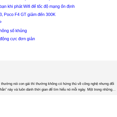
ạn khi phát Wifi để tốc độ mạng ổn định
F3, Poco F4 GT giảm đến 300K
P
thông số khủng
 động cực đơn giản
hằn” này và luôn dành thời gian để tìm hiểu nó mỗi ngày. Một trong những
 nghệ là phải có niềm đam mê. Làm bất kỳ công việc khác cũng vậy, nếu ...