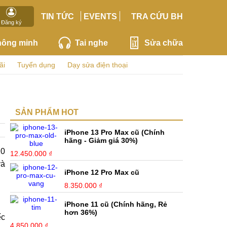
TIN TỨC
EVENTS
TRA CỨU BH
Đăng ký
hông minh
Tai nghe
Sửa chữa
ãi
Tuyển dụng
Dạy sửa điện thoại
SẢN PHẨM HOT
iPhone 13 Pro Max cũ (Chính
hãng - Giảm giá 30%)
10
12.450.000 ₫
à
iPhone 12 Pro Max cũ
8.350.000 ₫
iPhone 11 cũ (Chính hãng, Rẻ
hơn 36%)
ếc
4.850.000 ₫