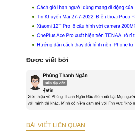
Cách giới hạn người dùng mạng di động của b
Tin Khuyến Mãi 27-7-2022: Điện thoại Poco 
Xiaomi 12T Pro lộ cấu hình với camera 200M
OnePlus Ace Pro xuất hiện trên TENAA, rò rỉ 
Hướng dẫn cách thay đổi hình nền iPhone tự
Được viết bởi
Phùng Thanh Ngân
Biên tập viên
Giới thiệu về Phùng Thanh Ngân Đặc điểm nổi bật Mọi người thường nói con gái thì thường không có hứng thú về công nghệ nhưng đối
với mình thì khác. Mình có niềm đam mê với lĩnh vực “khó n
yếu tố quan trọng nhất của con gái khi làm về lĩnh vực công
BÀI VIẾT LIÊN QUAN