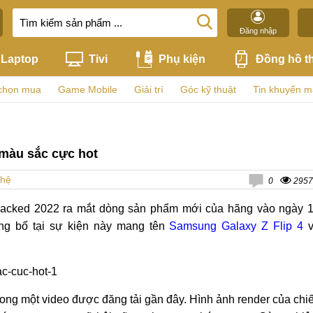
Đăng nhập
Laptop
Tivi
Phụ kiện
Đồng hồ t
chọn mua
Game Mobile
Giải trí
Góc kỹ thuật
Tin khuyến m
 màu sắc cực hot
ghệ
0
2957
acked 2022 ra mắt dòng sản phẩm mới của hãng vào ngày 
ông bố tại sự kiện này mang tên
Samsung Galaxy Z Flip 4
v
 trong một video được đăng tải gần đây. Hình ảnh render của chi