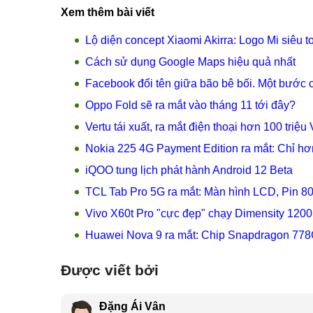
Xem thêm bài viết
Lộ diện concept Xiaomi Akirra: Logo Mi siêu t
Cách sử dụng Google Maps hiệu quả nhất
Facebook đổi tên giữa bão bê bối. Một bước 
Oppo Fold sẽ ra mắt vào tháng 11 tới đây?
Vertu tái xuất, ra mắt điện thoại hơn 100 triệ
Nokia 225 4G Payment Edition ra mắt: Chỉ hơn 
iQOO tung lịch phát hành Android 12 Beta
TCL Tab Pro 5G ra mắt: Màn hình LCD, Pin 8
Vivo X60t Pro "cực đẹp" chạy Dimensity 1200
Huawei Nova 9 ra mắt: Chip Snapdragon 7
Được viết bởi
Đặng Ái Vân