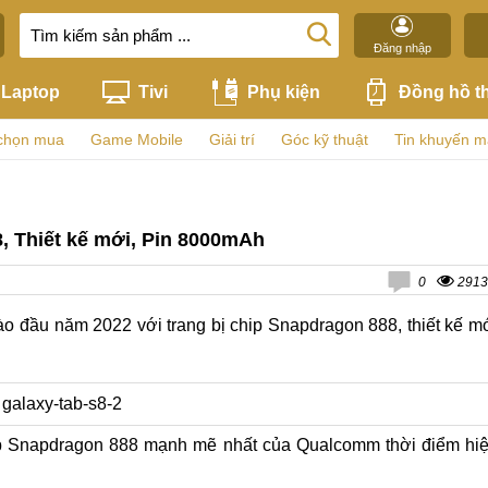
Đăng nhập
Laptop
Tivi
Phụ kiện
Đồng hồ t
chọn mua
Game Mobile
Giải trí
Góc kỹ thuật
Tin khuyến m
, Thiết kế mới, Pin 8000mAh
0
2913
o đầu năm 2022 với trang bị chip Snapdragon 888, thiết kế m
ip Snapdragon 888 mạnh mẽ nhất của Qualcomm thời điểm hi