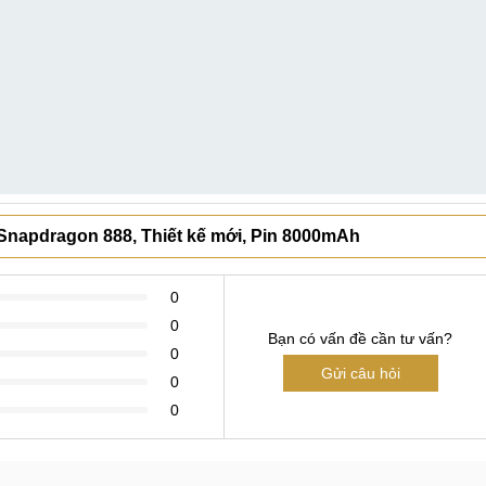
 Snapdragon 888, Thiết kế mới, Pin 8000mAh
0
0
Bạn có vấn đề cần tư vấn?
0
Gửi câu hỏi
0
0