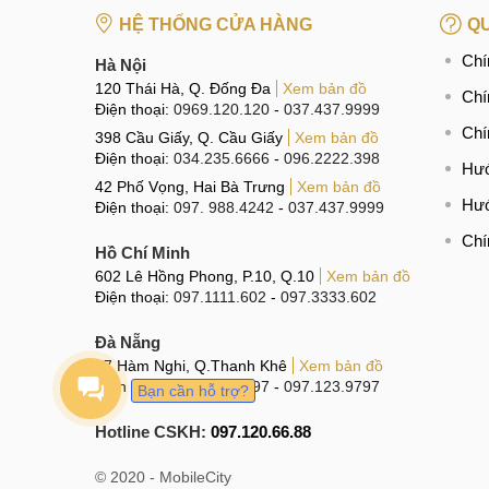
HỆ THỐNG CỬA HÀNG
QU
Chí
Hà Nội
120 Thái Hà, Q. Đống Đa
Xem bản đồ
Chí
Điện thoại:
0969.120.120
-
037.437.9999
Chí
398 Cầu Giấy, Q. Cầu Giấy
Xem bản đồ
Điện thoại:
034.235.6666
-
096.2222.398
Hướ
42 Phố Vọng, Hai Bà Trưng
Xem bản đồ
Hướ
Điện thoại:
097. 988.4242
-
037.437.9999
Chí
Hồ Chí Minh
602 Lê Hồng Phong, P.10, Q.10
Xem bản đồ
Điện thoại:
097.1111.602
-
097.3333.602
Đà Nẵng
97 Hàm Nghi, Q.Thanh Khê
Xem bản đồ
Điện thoại:
096.123.9797
-
097.123.9797
Bạn cần hỗ trợ?
Hotline CSKH:
097.120.66.88
© 2020 - MobileCity