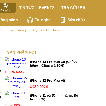
TIN TỨC
EVENTS
TRA CỨU BH
Đăng ký
hông minh
Tai nghe
Sửa chữa
ãi
Tuyển dụng
Dạy sửa điện thoại
SẢN PHẨM HOT
iPhone 13 Pro Max cũ (Chính
hãng - Giảm giá 30%)
ới
12.450.000 ₫
iPhone 12 Pro Max cũ
8.350.000 ₫
iPhone 11 cũ (Chính hãng, Rẻ
ện
hơn 36%)
4.850.000 ₫