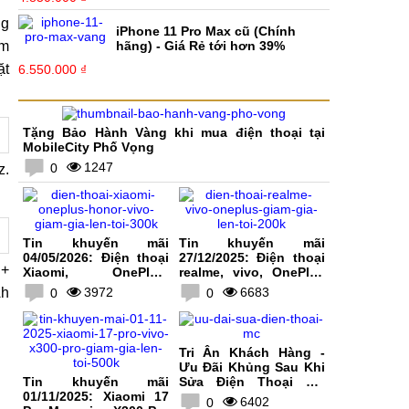
ng
iPhone 11 Pro Max cũ (Chính
ảm
hãng) - Giá Rẻ tới hơn 39%
ặt
6.550.000 ₫
Tặng Bảo Hành Vàng khi mua điện thoại tại
MobileCity Phố Vọng
1247
0
z.
Tin khuyến mãi
Tin khuyến mãi
04/05/2026: Điện thoại
27/12/2025: Điện thoại
 +
Xiaomi, OnePlus,
realme, vivo, OnePlus
HONOR, vivo giảm giá
giảm giá lên tới 200K
Ah
3972
6683
0
0
lên tới 300K
Tri Ân Khách Hàng -
Ưu Đãi Khủng Sau Khi
Tin khuyến mãi
Sửa Điện Thoại Tại
01/11/2025: Xiaomi 17
MobileCity
6402
0