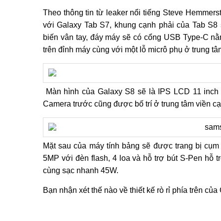
Theo thông tin từ leaker nổi tiếng Steve Hemmers
với Galaxy Tab S7, khung cạnh phải của Tab S8
biến vân tay, đáy máy sẽ có cổng USB Type-C nằm 
trên đỉnh máy cùng với một lỗ micrô phụ ở trung tâ
Màn hình của Galaxy S8 sẽ là IPS LCD 11 inch v
Camera trước cũng được bố trí ở trung tâm viền cạ
Mặt sau của máy tính bảng sẽ được trang bị cụm
5MP với đèn flash, 4 loa và hỗ trợ bút S-Pen hỗ 
cùng sạc nhanh 45W.
Bạn nhận xét thế nào về thiết kế rò rỉ phía trên củ