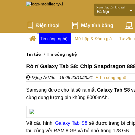
Xem giá, tồn kho tại:
Điện thoại
Máy tính bảng
Tin công nghệ
Mở hộp & Đánh giá
Tư vấn 
Tin tức
Tin công nghệ
Rò rỉ Galaxy Tab S8: Chip Snapdragon 888
Đặng Ái Vân
- 16:06 23/10/2021
Tin công nghệ
Samsung được cho là sẽ ra mắt
Galaxy Tab S8
và
cùng dung lượng pin khủng 8000mAh.
Về cấu hình,
Galaxy Tab S8
sẽ được trang bị ch
tại, cùng với RAM 8 GB và bộ nhớ trong 128 GB.