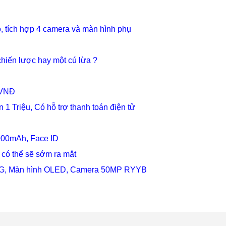
o, tích hợp 4 camera và màn hình phụ
chiến lược hay một cú lừa ?
u VNĐ
1 Triệu, Có hỗ trợ thanh toán điện tử
000mAh, Face ID
 có thể sẽ sớm ra mắt
78G, Màn hình OLED, Camera 50MP RYYB