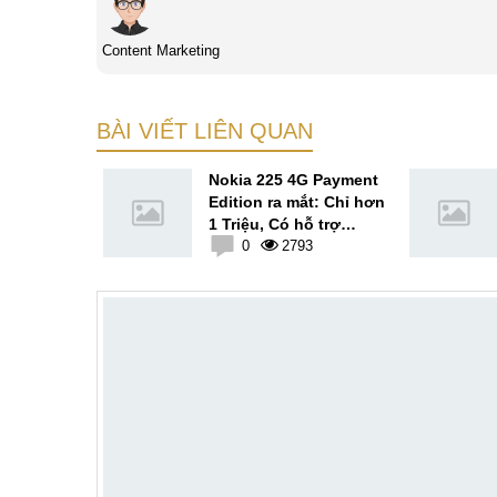
Content Marketing
BÀI VIẾT LIÊN QUAN
Pro 12.6 ra
Nokia 225 4G Payment
g 11: Bút
Edition ra mắt: Chỉ hơn
96 mức
1 Triệu, Có hỗ trợ
8
thanh toán điện tử
0
2793