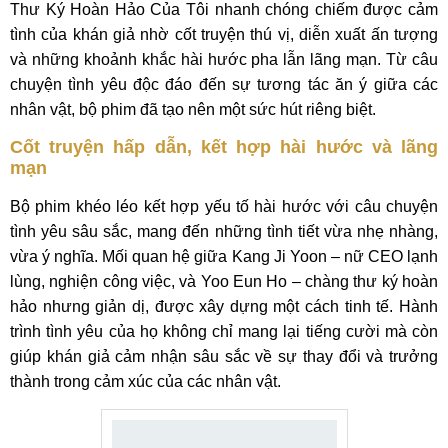
Thư Ký Hoàn Hảo Của Tôi nhanh chóng chiếm được cảm
tình của khán giả nhờ cốt truyện thú vị, diễn xuất ấn tượng
và những khoảnh khắc hài hước pha lẫn lãng mạn. Từ câu
chuyện tình yêu độc đáo đến sự tương tác ăn ý giữa các
nhân vật, bộ phim đã tạo nên một sức hút riêng biệt.
Cốt truyện hấp dẫn, kết hợp hài hước và lãng
mạn
Bộ phim khéo léo kết hợp yếu tố hài hước với câu chuyện
tình yêu sâu sắc, mang đến những tình tiết vừa nhẹ nhàng,
vừa ý nghĩa. Mối quan hệ giữa Kang Ji Yoon – nữ CEO lạnh
lùng, nghiện công việc, và Yoo Eun Ho – chàng thư ký hoàn
hảo nhưng giản dị, được xây dựng một cách tinh tế. Hành
trình tình yêu của họ không chỉ mang lại tiếng cười mà còn
giúp khán giả cảm nhận sâu sắc về sự thay đổi và trưởng
thành trong cảm xúc của các nhân vật.