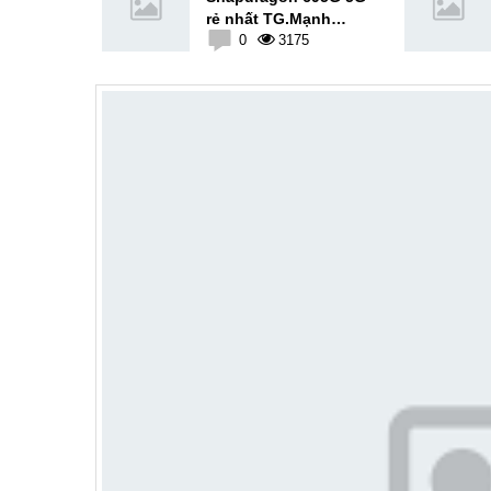
n Độ
rẻ nhất TG.Mạnh
1
ngang Snap 750G
0
3175