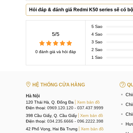
Hỏi đáp & đánh giá Redmi K50 series sẽ có 
5 Sao
5/5
4 Sao
3 Sao
2 Sao
0 đánh giá và hỏi đáp
1 Sao
HỆ THỐNG CỬA HÀNG
QU
Chí
Hà Nội
120 Thái Hà, Q. Đống Đa
Xem bản đồ
Chí
Điện thoại:
0969.120.120
-
037.437.9999
Chí
398 Cầu Giấy, Q. Cầu Giấy
Xem bản đồ
Điện thoại:
034.235.6666
-
096.2222.398
Hướ
42 Phố Vọng, Hai Bà Trưng
Xem bản đồ