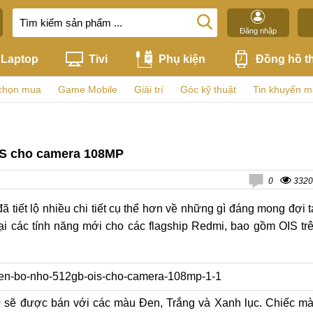
Đăng nhập
Laptop
Tivi
Phụ kiện
Đồng hồ t
chọn mua
Game Mobile
Giải trí
Góc kỹ thuật
Tin khuyến m
IS cho camera 108MP
0
3320
ã tiết lộ nhiều chi tiết cụ thể hơn về những gì đáng mong đợi t
ại các tính năng mới cho các flagship Redmi, bao gồm OIS tr
0
sẽ được bán với các màu Đen, Trắng và Xanh lục. Chiếc m