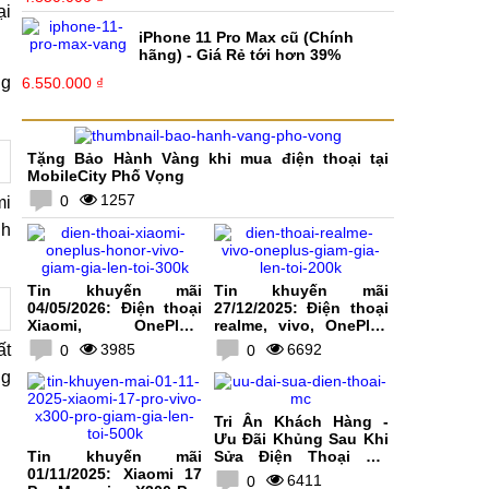
ại
iPhone 11 Pro Max cũ (Chính
hãng) - Giá Rẻ tới hơn 39%
ng
6.550.000 ₫
Tặng Bảo Hành Vàng khi mua điện thoại tại
MobileCity Phố Vọng
1257
0
mi
nh
Tin khuyến mãi
Tin khuyến mãi
04/05/2026: Điện thoại
27/12/2025: Điện thoại
Xiaomi, OnePlus,
realme, vivo, OnePlus
HONOR, vivo giảm giá
giảm giá lên tới 200K
ất
3985
6692
0
0
lên tới 300K
ng
Tri Ân Khách Hàng -
Ưu Đãi Khủng Sau Khi
Tin khuyến mãi
Sửa Điện Thoại Tại
01/11/2025: Xiaomi 17
MobileCity
6411
0