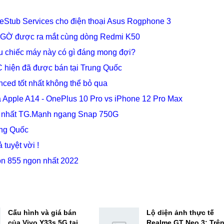
eStub Services cho điện thoại Asus Rogphone 3
T NGỜ được ra mắt cùng dòng Redmi K50
iệu chiếc máy này có gì đáng mong đợi?
C hiện đã được bán tại Trung Quốc
ced tốt nhất không thể bỏ qua
ả Apple A14 - OnePlus 10 Pro vs iPhone 12 Pro Max
ẻ nhất TG.Mạnh ngang Snap 750G
ung Quốc
tuyệt vời !
gon 855 ngon nhất 2022
Cấu hình và giá bán
Lộ diện ảnh thực tế
của Vivo Y33s 5G tại
Realme GT Neo 3: Trê