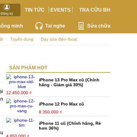
TIN TỨC
EVENTS
TRA CỨU BH
Đăng ký
hông minh
Tai nghe
Sửa chữa
ãi
Tuyển dụng
Dạy sửa điện thoại
SẢN PHẨM HOT
iPhone 13 Pro Max cũ (Chính
hãng - Giảm giá 30%)
ại
12.450.000 ₫
ên
iPhone 12 Pro Max cũ
8.350.000 ₫
iPhone 11 cũ (Chính hãng, Rẻ
hơn 36%)
àu
4.850.000 ₫