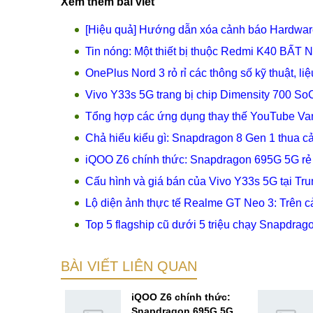
Xem thêm bài viết
[Hiệu quả] Hướng dẫn xóa cảnh báo Hardwar
Tin nóng: Một thiết bị thuộc Redmi K40 BẤ
OnePlus Nord 3 rỏ rỉ các thông số kỹ thuật, l
Vivo Y33s 5G trang bị chip Dimensity 700 So
Tổng hợp các ứng dụng thay thế YouTube Van
Chả hiểu kiểu gì: Snapdragon 8 Gen 1 thua c
iQOO Z6 chính thức: Snapdragon 695G 5G r
Cấu hình và giá bán của Vivo Y33s 5G tại Tr
Lộ diện ảnh thực tế Realme GT Neo 3: Trên cả 
Top 5 flagship cũ dưới 5 triệu chạy Snapdra
BÀI VIẾT LIÊN QUAN
giá bán
iQOO Z6 chính thức:
 Galaxy
Snapdragon 695G 5G