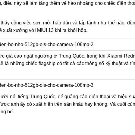
g, điều này sẽ làm tăng thêm vẻ hào nhoáng cho chiếc điện tho
 thấy công việc sơn mới hấp dẫn và lấp lánh như thế nào, đồ
 xuất xưởng với MIUI 13 khi ra khỏi hộp.
ức giá cao ngất ngưởng ở Trung Quốc, trong khi Xiaomi Red
 là những chiếc flagship có tất cả các thông số kỹ thuật và tí
ời nổi tiếng Trung Quốc, để quảng cáo điện thoại và hiệu su
được anh ấy có xuất hiện trên sân khấu hay không. Và cuối cù
ông bố.