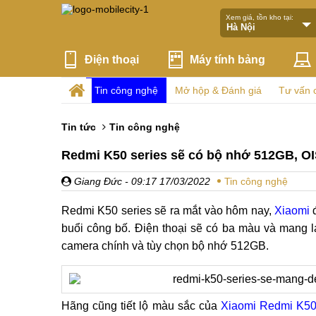
Xem giá, tồn kho tại:
Điện thoại
Máy tính bảng
Tin công nghệ
Mở hộp & Đánh giá
Tư vấn 
Tin tức
Tin công nghệ
Redmi K50 series sẽ có bộ nhớ 512GB, O
Giang Đức
- 09:17 17/03/2022
Tin công nghệ
Redmi K50 series sẽ ra mắt vào hôm nay,
Xiaomi
đ
buổi công bố. Điện thoại sẽ có ba màu và mang l
camera chính và tùy chọn bộ nhớ 512GB.
Hãng cũng tiết lộ màu sắc của
Xiaomi Redmi K5