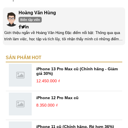
Hoàng Văn Hùng
Biên tập viên
Giới thiệu ngắn về Hoàng Văn Hùng Đặc điểm nổi bật: Thông qua qua
trình làm việc, học tập và tích lũy, tôi nhận thấy mình có những điểm
nổi bật như sau: Tinh thần cầu tiến, ham học hỏi, chịu áp lực cao. Luôn
luôn học tập không ngừng để trau dồi kiến thức phục vụ công việc. Khả
SẢN PHẨM HOT
năng làm việc độc lập, làm việc nhóm tốt. Yêu thích chạy bộ, nghe
sách nói,... Kinh nghiệm: Tôi đã có ...
iPhone 13 Pro Max cũ (Chính hãng - Giảm
giá 30%)
12.450.000 ₫
iPhone 12 Pro Max cũ
8.350.000 ₫
iPhone 11 cũ (Chính hãng, Rẻ hơn 36%)