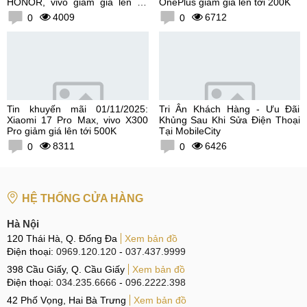
HONOR, vivo giảm giá lên tới
OnePlus giảm giá lên tới 200K
300K
4009
6712
0
0
Tin khuyến mãi 01/11/2025:
Tri Ân Khách Hàng - Ưu Đãi
Xiaomi 17 Pro Max, vivo X300
Khủng Sau Khi Sửa Điện Thoại
Pro giảm giá lên tới 500K
Tại MobileCity
8311
6426
0
0
HỆ THỐNG CỬA HÀNG
Hà Nội
120 Thái Hà, Q. Đống Đa
Xem bản đồ
Điện thoại:
0969.120.120
-
037.437.9999
398 Cầu Giấy, Q. Cầu Giấy
Xem bản đồ
Điện thoại:
034.235.6666
-
096.2222.398
42 Phố Vọng, Hai Bà Trưng
Xem bản đồ