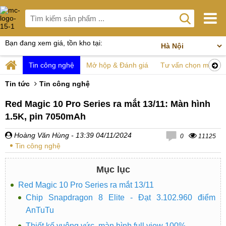
Bạn đang xem giá, tồn kho tại:
Tin công nghệ
Mở hộp & Đánh giá
Tư vấn chọn mua
Tin tức
Tin công nghệ
Red Magic 10 Pro Series ra mắt 13/11: Màn hình
1.5K, pin 7050mAh
Hoàng Văn Hùng
- 13:39 04/11/2024
0
11125
Tin công nghệ
Mục lục
Red Magic 10 Pro Series ra mắt 13/11
Chip Snapdragon 8 Elite - Đạt 3.102.960 điểm
AnTuTu
Thiết kế vuông vức, màn hình full view 100%