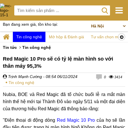
Bạn đang xem giá, tồn kho tại:
Tin công nghệ
Mở hộp & Đánh giá
Tư vấn chọn mua
Tin tức
Tin công nghệ
Red Magic 10 Pro sẽ có tỷ lệ màn hình so với
thân máy 95,3%
Trịnh Mạnh Cường
- 08:54 06/11/2024
0
3414
Tin công nghệ
Nubia, BOE và Red Magic đã tổ chức buổi lễ ra mắt màn
hình thế hệ mới tại Thành Đô vào ngày 5/11 và một đại diện
của thương hiệu Red Magic đã thông báo rằng:
"Điện thoại di động dòng
Red Magic 10 Pro
của họ sẽ lần
đầu tiên được trang bị màn hình Ngộ Không do Red Magic