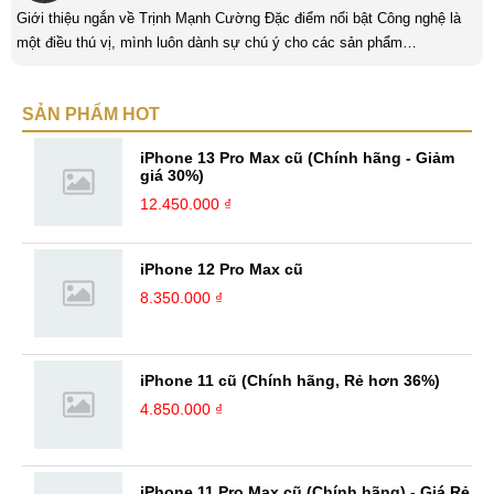
Giới thiệu ngắn về Trịnh Mạnh Cường Đặc điểm nổi bật Công nghệ là
một điều thú vị, mình luôn dành sự chú ý cho các sản phẩm
smartphone và viễn thông mới. Mình thường xuyên theo dõi và học hỏi
về Hi-Tech. Sự ham học vốn có sẽ đưa bản thân mình tới với nhiều sự
SẢN PHẨM HOT
hiểu biết mới mẻ và thú vị. Tinh thần tự giác và sự chuyên nghiệp là
điều mà mình đang rèn luyện và hướng tới. ...
iPhone 13 Pro Max cũ (Chính hãng - Giảm
giá 30%)
12.450.000 ₫
iPhone 12 Pro Max cũ
8.350.000 ₫
iPhone 11 cũ (Chính hãng, Rẻ hơn 36%)
4.850.000 ₫
iPhone 11 Pro Max cũ (Chính hãng) - Giá Rẻ