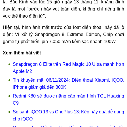
tại Bắc Kinh vào lúc 15 giờ ngày 13 tháng 11, khẳng định
đây là một "bước nhảy vọt toàn diện, không chỉ riêng lĩnh
vực thể thao điện tử".
Hiện tại, hình ảnh mặt trước của loạt điện thoại này đã lộ
diện: Vi xử lý Snapdragon 8 Extreme Edition, Chip chơi
game tự phát triển, pin 7.050 mAh kèm sạc nhanh 100W.
Xem thêm bài viết
Snapdragon 8 Elite trên Red Magic 10 Ultra mạnh hơn
Apple M2
Tin khuyến mãi 06/11/2024: Điện thoại Xiaomi, iQOO,
iPhone giảm giá đến 300K
Redmi K80 sẽ được nâng cấp màn hình TCL Huaxing
C9
So sánh iQOO 13 vs OnePlus 13: Kèo này quá dễ dàng
cho iQOO