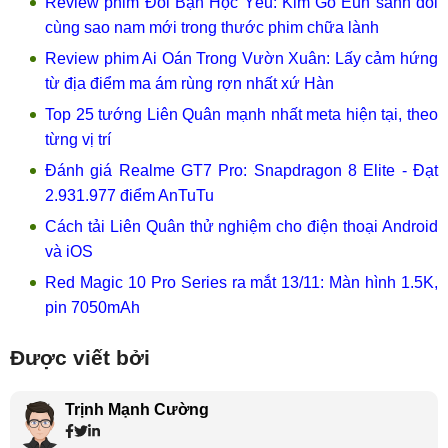
Review phim Đôi Bạn Học Yêu: Kim Go Eun sánh đôi
cùng sao nam mới trong thước phim chữa lành
Review phim Ai Oán Trong Vườn Xuân: Lấy cảm hứng
từ địa điểm ma ám rùng rợn nhất xứ Hàn
Top 25 tướng Liên Quân mạnh nhất meta hiện tại, theo
từng vị trí
Đánh giá Realme GT7 Pro: Snapdragon 8 Elite - Đạt
2.931.977 điểm AnTuTu
Cách tải Liên Quân thử nghiệm cho điện thoại Android
và iOS
Red Magic 10 Pro Series ra mắt 13/11: Màn hình 1.5K,
pin 7050mAh
Được viết bởi
Trịnh Mạnh Cường