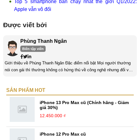
Top 5 smartphone bán chạy nhất thế giới Q1/2022:
Apple vẫn vô đối
Được viết bởi
Phùng Thanh Ngân
Biên tập viên
Giới thiệu về Phùng Thanh Ngân Đặc điểm nổi bật Mọi người thường
nói con gái thì thường không có hứng thú về công nghệ nhưng đối với
mình thì khác. Mình có niềm đam mê với lĩnh vực “khó nhằn” này và
luôn dành thời gian để tìm hiểu nó mỗi ngày. Một trong những yếu tố
SẢN PHẨM HOT
quan trọng nhất của con gái khi làm về lĩnh vực công nghệ là phải có
niềm đam mê. Làm bất kỳ công việc khác cũng vậy, nếu ...
iPhone 13 Pro Max cũ (Chính hãng - Giảm
giá 30%)
12.450.000 ₫
iPhone 12 Pro Max cũ