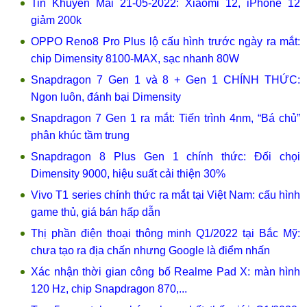
Tin Khuyến Mãi 21-05-2022: Xiaomi 12, iPhone 12
giảm 200k
OPPO Reno8 Pro Plus lộ cấu hình trước ngày ra mắt:
chip Dimensity 8100-MAX, sạc nhanh 80W
Snapdragon 7 Gen 1 và 8 + Gen 1 CHÍNH THỨC:
Ngon luôn, đánh bại Dimensity
Snapdragon 7 Gen 1 ra mắt: Tiến trình 4nm, “Bá chủ”
phân khúc tầm trung
Snapdragon 8 Plus Gen 1 chính thức: Đối chọi
Dimensity 9000, hiệu suất cải thiện 30%
Vivo T1 series chính thức ra mắt tại Việt Nam: cấu hình
game thủ, giá bán hấp dẫn
Thị phần điện thoại thông minh Q1/2022 tại Bắc Mỹ:
chưa tạo ra địa chấn nhưng Google là điểm nhấn
Xác nhận thời gian công bố Realme Pad X: màn hình
120 Hz, chip Snapdragon 870,...