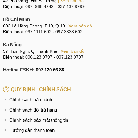
42 Phố Vọng, Hai Bà Trưng
Xem bản đồ
Điện thoại:
097. 988.4242
-
037.437.9999
Hồ Chí Minh
602 Lê Hồng Phong, P.10, Q.10
Xem bản đồ
Điện thoại:
097.1111.602
-
097.3333.602
Đà Nẵng
97 Hàm Nghi, Q.Thanh Khê
Xem bản đồ
Điện thoại:
096.123.9797
-
097.123.9797
Hotline CSKH:
097.120.66.88
QUY ĐỊNH - CHÍNH SÁCH
Chính sách bảo hành
Chính sách đổi trả hàng
Chính sách bảo mật thông tin
Hướng dẫn thanh toán