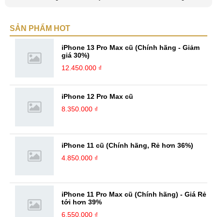
viết nữa. Mình luôn thích viết ra những suy nghĩ, cảm nhận của bản
thân ở bất cứ khoảnh khắc nào đặc biệt để lưu giữ lại làm kỉ niệm. Với
SẢN PHẨM HOT
bản thân Đỗ Đức Sang, viết chính là gửi gắm lại những cảm xúc, cảm
nhận, đánh giá chân thực nhất của mình với một vấn đề nào ...
iPhone 13 Pro Max cũ (Chính hãng - Giảm
giá 30%)
12.450.000 ₫
iPhone 12 Pro Max cũ
8.350.000 ₫
iPhone 11 cũ (Chính hãng, Rẻ hơn 36%)
4.850.000 ₫
iPhone 11 Pro Max cũ (Chính hãng) - Giá Rẻ
tới hơn 39%
6.550.000 ₫