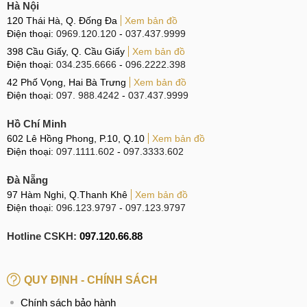
Hà Nội
120 Thái Hà, Q. Đống Đa
Xem bản đồ
Điện thoại:
0969.120.120
-
037.437.9999
398 Cầu Giấy, Q. Cầu Giấy
Xem bản đồ
Điện thoại:
034.235.6666
-
096.2222.398
42 Phố Vọng, Hai Bà Trưng
Xem bản đồ
Điện thoại:
097. 988.4242
-
037.437.9999
Hồ Chí Minh
602 Lê Hồng Phong, P.10, Q.10
Xem bản đồ
Điện thoại:
097.1111.602
-
097.3333.602
Đà Nẵng
97 Hàm Nghi, Q.Thanh Khê
Xem bản đồ
Điện thoại:
096.123.9797
-
097.123.9797
Hotline CSKH:
097.120.66.88
QUY ĐỊNH - CHÍNH SÁCH
Chính sách bảo hành