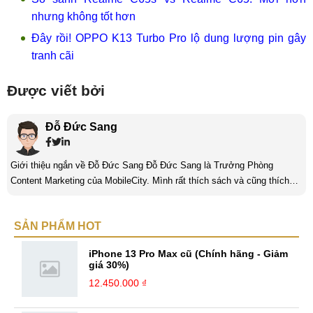
nhưng không tốt hơn
Đây rồi! OPPO K13 Turbo Pro lộ dung lượng pin gây
tranh cãi
Được viết bởi
Đỗ Đức Sang
Giới thiệu ngắn về Đỗ Đức Sang Đỗ Đức Sang là Trưởng Phòng
Content Marketing của MobileCity. Mình rất thích sách và cũng thích
viết nữa. Mình luôn thích viết ra những suy nghĩ, cảm nhận của bản
thân ở bất cứ khoảnh khắc nào đặc biệt để lưu giữ lại làm kỉ niệm. Với
SẢN PHẨM HOT
bản thân Đỗ Đức Sang, viết chính là gửi gắm lại những cảm xúc, cảm
nhận, đánh giá chân thực nhất của mình với một vấn đề nào ...
iPhone 13 Pro Max cũ (Chính hãng - Giảm
giá 30%)
12.450.000 ₫