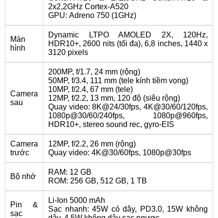
2x2,2GHz Cortex-A520
GPU: Adreno 750 (1GHz)
Dynamic LTPO AMOLED 2X, 120Hz,
Màn
HDR10+, 2600 nits (tối đa), 6,8 inches, 1440 x
hình
3120 pixels
200MP, f/1.7, 24 mm (rộng)
50MP, f/3.4, 111 mm (tele kính tiềm vọng)
10MP, f/2.4, 67 mm (tele)
Camera
12MP, f/2.2, 13 mm, 120 độ (siêu rộng)
sau
Quay video: 8K@24/30fps, 4K@30/60/120fps,
1080p@30/60/240fps, 1080p@960fps,
HDR10+, stereo sound rec, gyro-EIS
Camera
12MP, f/2.2, 26 mm (rộng)
trước
Quay video: 4K@30/60fps, 1080p@30fps
RAM: 12 GB
Bộ nhớ
ROM: 256 GB, 512 GB, 1 TB
Li-Ion 5000 mAh
Pin &
Sạc nhanh: 45W có dây, PD3.0, 15W không
sạc
dây, 4,5W không dây sạc ngược