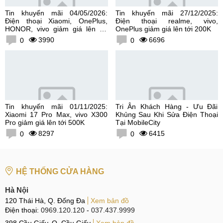
Tin khuyến mãi 04/05/2026:
Tin khuyến mãi 27/12/2025:
Điện thoại Xiaomi, OnePlus,
Điện thoại realme, vivo,
HONOR, vivo giảm giá lên tới
OnePlus giảm giá lên tới 200K
300K
3990
6696
0
0
Tin khuyến mãi 01/11/2025:
Tri Ân Khách Hàng - Ưu Đãi
Xiaomi 17 Pro Max, vivo X300
Khủng Sau Khi Sửa Điện Thoại
Pro giảm giá lên tới 500K
Tại MobileCity
8297
6415
0
0
HỆ THỐNG CỬA HÀNG
Hà Nội
120 Thái Hà, Q. Đống Đa
Xem bản đồ
Điện thoại:
0969.120.120
-
037.437.9999
398 Cầu Giấy, Q. Cầu Giấy
Xem bản đồ