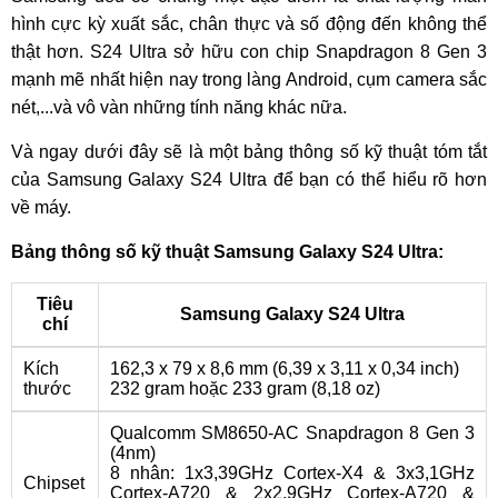
hình cực kỳ xuất sắc, chân thực và số động đến không thể
thật hơn. S24 Ultra sở hữu con chip Snapdragon 8 Gen 3
mạnh mẽ nhất hiện nay trong làng Android, cụm camera sắc
nét,...và vô vàn những tính năng khác nữa.
Và ngay dưới đây sẽ là một bảng thông số kỹ thuật tóm tắt
của Samsung Galaxy S24 Ultra để bạn có thể hiểu rõ hơn
về máy.
Bảng thông số kỹ thuật Samsung Galaxy S24 Ultra:
Tiêu
Samsung Galaxy S24 Ultra
chí
Kích
162,3 x 79 x 8,6 mm (6,39 x 3,11 x 0,34 inch)
thước
232 gram hoặc 233 gram (8,18 oz)
Qualcomm SM8650-AC Snapdragon 8 Gen 3
(4nm)
8 nhân: 1x3,39GHz Cortex-X4 & 3x3,1GHz
Chipset
Cortex-A720 & 2x2,9GHz Cortex-A720 &