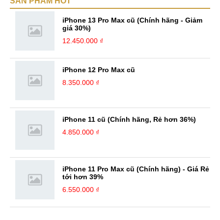
SẢN PHẨM HOT
học cũng như kinh nghiệm quý giá. Với niềm đam mê với công nghệ,
mình luôn theo dõi những cập nhật mới nhất về các thiết bị Hi-tech. ...
iPhone 13 Pro Max cũ (Chính hãng - Giảm
giá 30%)
12.450.000 ₫
iPhone 12 Pro Max cũ
8.350.000 ₫
iPhone 11 cũ (Chính hãng, Rẻ hơn 36%)
4.850.000 ₫
iPhone 11 Pro Max cũ (Chính hãng) - Giá Rẻ
tới hơn 39%
6.550.000 ₫