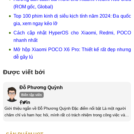
(ROM gốc, Global)
Top 100 phim kinh dị siêu kịch tính năm 2024: Đa quốc
gia, xem ngay kẻo lỡ
Cách cập nhật HyperOS cho Xiaomi, Redmi, POCO
nhanh nhất
Mở hộp Xiaomi POCO X6 Pro: Thiết kế rất đẹp nhưng
dễ gây lú
Được viết bởi
Đỗ Phương Quỳnh
Biên tập viên
Giới thiệu ngắn về Đỗ Phương Quỳnh Đặc điểm nổi bật Là một người
chăm chỉ và ham học hỏi, mình rất có trách nhiệm trong công việc và
nỗ lực cố gắng trên những con đường mà mình đã chọn. Mình luôn
hướng tới những thử thách ở đó, mình sẽ nhận được thêm nhiều bài