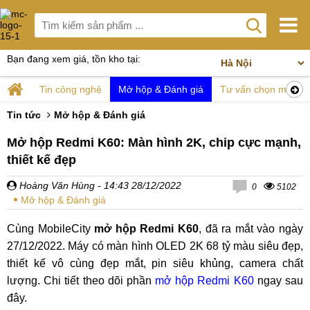
Bạn đang xem giá, tồn kho tại:
Tin công nghệ
Mở hộp & Đánh giá
Tư vấn chọn mua
Tin tức
Mở hộp & Đánh giá
Mở hộp Redmi K60: Màn hình 2K, chip cực mạnh,
thiết kế đẹp
Hoàng Văn Hùng
- 14:43 28/12/2022
0
5102
Mở hộp & Đánh giá
Cùng MobileCity
mở hộp Redmi K60
, đã ra mắt vào ngày
27/12/2022. Máy có màn hình OLED 2K 68 tỷ màu siêu đẹp,
thiết kế vô cùng đẹp mắt, pin siêu khủng, camera chất
lượng. Chi tiết theo dõi phần
mở hộp Redmi K60
ngay sau
đây.