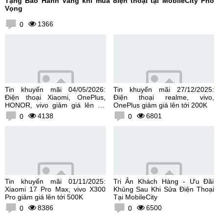
Tặng Bảo Hành Vàng khi mua điện thoại tại MobileCity Phố
Vọng
1366
0
Tin khuyến mãi 04/05/2026:
Tin khuyến mãi 27/12/2025:
Điện thoại Xiaomi, OnePlus,
Điện thoại realme, vivo,
HONOR, vivo giảm giá lên tới
OnePlus giảm giá lên tới 200K
300K
4138
6801
0
0
Tin khuyến mãi 01/11/2025:
Tri Ân Khách Hàng - Ưu Đãi
Xiaomi 17 Pro Max, vivo X300
Khủng Sau Khi Sửa Điện Thoại
Pro giảm giá lên tới 500K
Tại MobileCity
8386
6500
0
0