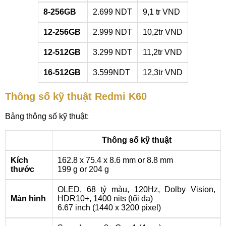
8-256GB
2.699 NDT
9,1 tr VND
12-256GB
2.999 NDT
10,2tr VND
12-512GB
3.299 NDT
11,2tr VND
16-512GB
3.599NDT
12,3tr VND
Thông số kỹ thuật Redmi K60
Bảng thông số kỹ thuật:
Thông số kỹ thuật
Kích
162.8 x 75.4 x 8.6 mm or 8.8 mm
thước
199 g or 204 g
OLED, 68 tỷ màu, 120Hz, Dolby Vision,
Màn hình
HDR10+, 1400 nits (tối đa)
6.67 inch (1440 x 3200 pixel)