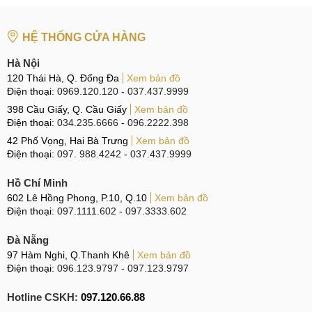
HỆ THỐNG CỬA HÀNG
Hà Nội
120 Thái Hà, Q. Đống Đa
Xem bản đồ
Điện thoại:
0969.120.120
-
037.437.9999
398 Cầu Giấy, Q. Cầu Giấy
Xem bản đồ
Điện thoại:
034.235.6666
-
096.2222.398
42 Phố Vọng, Hai Bà Trưng
Xem bản đồ
Điện thoại:
097. 988.4242
-
037.437.9999
Hồ Chí Minh
602 Lê Hồng Phong, P.10, Q.10
Xem bản đồ
Điện thoại:
097.1111.602
-
097.3333.602
Đà Nẵng
97 Hàm Nghi, Q.Thanh Khê
Xem bản đồ
Điện thoại:
096.123.9797
-
097.123.9797
Hotline CSKH:
097.120.66.88