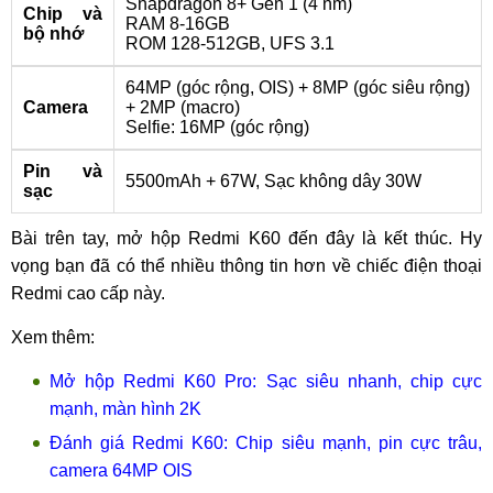
Snapdragon 8+ Gen 1 (4 nm)
Chip và
RAM 8-16GB
bộ nhớ
ROM 128-512GB, UFS 3.1
64MP (góc rộng, OIS) + 8MP (góc siêu rộng)
Camera
+ 2MP (macro)
Selfie: 16MP (góc rộng)
Pin và
5500mAh + 67W, Sạc không dây 30W
sạc
Bài trên tay, mở hộp Redmi K60 đến đây là kết thúc. Hy
vọng bạn đã có thể nhiều thông tin hơn về chiếc điện thoại
Redmi cao cấp này.
Xem thêm:
Mở hộp Redmi K60 Pro: Sạc siêu nhanh, chip cực
mạnh, màn hình 2K
Đánh giá Redmi K60: Chip siêu mạnh, pin cực trâu,
camera 64MP OIS