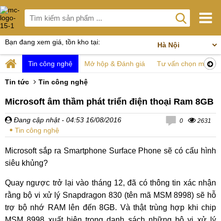
Bạn đang xem giá, tồn kho tại:
Tin công nghệ
Mở hộp & Đánh giá
Tư vấn chọn mua
Tin tức
Tin công nghệ
Microsoft âm thầm phát triển điện thoại Ram 8GB
Đang cập nhật
- 04:53 16/08/2016
0
2631
Tin công nghệ
Microsoft sắp ra Smartphone Surface Phone sẽ có cấu hình
siêu khủng?
Quay ngược trở lại vào tháng 12, đã có thông tin xác nhận
rằng bộ vi xử lý Snapdragon 830 (tên mã MSM 8998) sẽ hỗ
trợ bộ nhớ RAM lên đến 8GB. Và thật trùng hợp khi chip
MSM 8998 xuất hiện trong danh sách những bộ vi xử lý