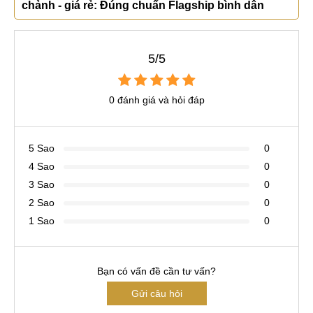
chảnh - giá rẻ: Đúng chuẩn Flagship bình dân
5/5
0 đánh giá và hỏi đáp
5 Sao
0
4 Sao
0
3 Sao
0
2 Sao
0
1 Sao
0
Bạn có vấn đề cần tư vấn?
Gửi câu hỏi