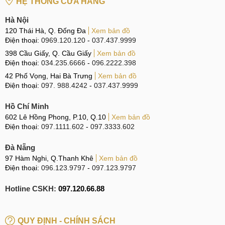
HỆ THỐNG CỬA HÀNG
Hà Nội
120 Thái Hà, Q. Đống Đa
Xem bản đồ
Điện thoại:
0969.120.120
-
037.437.9999
398 Cầu Giấy, Q. Cầu Giấy
Xem bản đồ
Điện thoại:
034.235.6666
-
096.2222.398
42 Phố Vọng, Hai Bà Trưng
Xem bản đồ
Điện thoại:
097. 988.4242
-
037.437.9999
Hồ Chí Minh
602 Lê Hồng Phong, P.10, Q.10
Xem bản đồ
Điện thoại:
097.1111.602
-
097.3333.602
Đà Nẵng
97 Hàm Nghi, Q.Thanh Khê
Xem bản đồ
Điện thoại:
096.123.9797
-
097.123.9797
Hotline CSKH:
097.120.66.88
QUY ĐỊNH - CHÍNH SÁCH