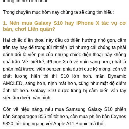
thông tin hữu ích nhất.
Trong chuyên mục hôm nay chúng ta sẽ cùng tìm hiểu:
1. Nên mua Galaxy S10 hay iPhone X tác vụ cơ
bản, chơi Liên quân?
Hai chiếc điện thoại này đều có thiên hướng nhỏ gọn, cầm
trên tay hay để trong túi rất tiện lợi nhưng cái chúng ta phải
đánh đổi là viên pin của những chiếc điện thoại này không
quá trâu. Về thiết kế, iPhone X có vẻ nhìn sang hơn, nhất là
phần mặt trước, viền benzen phía dưới cực kỳ mỏng, còn về
chất lượng hiển thị thì S10 lớn hơn, màn Dynamic
AMOLED, sáng hơn, nịnh mắt hơn, cũng như mật độ điểm
ảnh tốt hơn. Galaxy S10 được trang bị cảm biến vân tay
siêu âm dưới màn hình.
Còn về hiệu năng, nếu mua Samsung Galaxy S10 phiên
bản Snapdragon 855 thì tốt hơn, còn mua phiên bản Exynos
9820 thì cũng ngang với Apple A11 Bionic mà thôi.