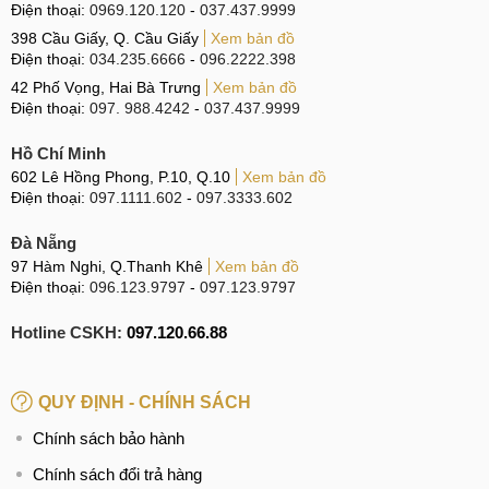
Điện thoại:
0969.120.120
-
037.437.9999
398 Cầu Giấy, Q. Cầu Giấy
Xem bản đồ
Điện thoại:
034.235.6666
-
096.2222.398
42 Phố Vọng, Hai Bà Trưng
Xem bản đồ
Điện thoại:
097. 988.4242
-
037.437.9999
Hồ Chí Minh
602 Lê Hồng Phong, P.10, Q.10
Xem bản đồ
Điện thoại:
097.1111.602
-
097.3333.602
Đà Nẵng
97 Hàm Nghi, Q.Thanh Khê
Xem bản đồ
Điện thoại:
096.123.9797
-
097.123.9797
Hotline CSKH:
097.120.66.88
QUY ĐỊNH - CHÍNH SÁCH
Chính sách bảo hành
Chính sách đổi trả hàng