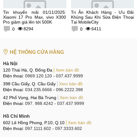
Tin khuyến mãi 01/11/2025:
Tri Ân Khách Hàng - Ưu Đãi
Xiaomi 17 Pro Max, vivo X300
Khủng Sau Khi Sửa Điện Thoại
Pro giảm giá lên tới 500K
Tại MobileCity
8294
6411
0
0
HỆ THỐNG CỬA HÀNG
Hà Nội
120 Thái Hà, Q. Đống Đa
Xem bản đồ
Điện thoại:
0969.120.120
-
037.437.9999
398 Cầu Giấy, Q. Cầu Giấy
Xem bản đồ
Điện thoại:
034.235.6666
-
096.2222.398
42 Phố Vọng, Hai Bà Trưng
Xem bản đồ
Điện thoại:
097. 988.4242
-
037.437.9999
Hồ Chí Minh
602 Lê Hồng Phong, P.10, Q.10
Xem bản đồ
Điện thoại:
097.1111.602
-
097.3333.602