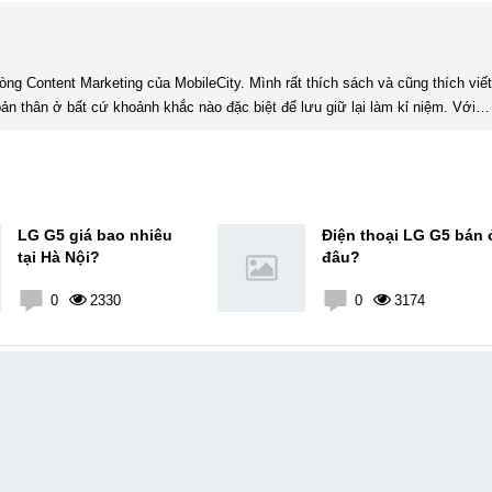
ản thân ở bất cứ khoảnh khắc nào đặc biệt để lưu giữ lại làm kỉ niệm. Với
xúc, cảm nhận, đánh giá chân thực nhất của mình với một vấn đề nào ...
LG G5 giá bao nhiêu
Điện thoại LG G5 bán 
tại Hà Nội?
đâu?
0
2330
0
3174