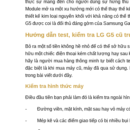
thực sự mang đến cho người dùng sự hứng thú b
Module mở ra một xu hướng mới có thể thay thế kết 
thiết kế kim loại nguyên khối với khả năng có thể
G5 được coi là đối thủ đáng gờm của Samsung Ga
Hướng dẫn test, kiểm tra LG G5 cũ t
Bỏ ra một số tiền không hề nhỏ để có thể sở hữu
hữu một chiếc điện thoại kém chất lượng hay sau kh
hãy là người mua hàng thông minh tự biết cách t
đặc biệt là khi mua máy cũ, máy đã qua sử dụng. 
trong bài viết dưới đây.
Kiểm tra hình thức máy
Điều đầu tiên bạn phải làm đó là kiểm tra ngoài hì
- Đường viền, mặt kính, mặt sau hay vỏ máy có
- Mép kẽ và các điểm giao tiếp có bị nhiều bụi