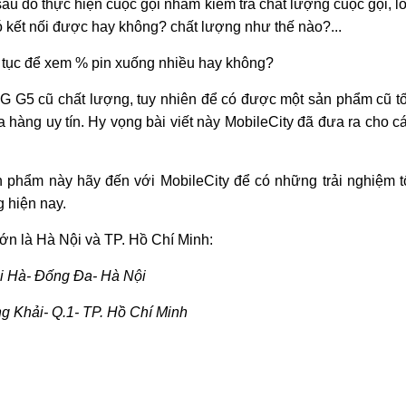
sau đó thực hiện cuộc gọi nhằm kiểm tra chất lượng cuộc gọi, l
 có kết nối được hay không? chất lượng như thế nào?...
n tục để xem % pin xuống nhiều hay không?
G G5 cũ chất lượng, tuy nhiên để có được một sản phẩm cũ tố
 hàng uy tín. Hy vọng bài viết này MobileCity đã đưa ra cho c
phẩm này hãy đến với MobileCity để có những trải nghiệm t
g hiện nay.
 lớn là Hà Nội và TP. Hồ Chí Minh:
i Hà- Đống Đa- Hà Nội
g Khải- Q.1- TP. Hồ Chí Minh