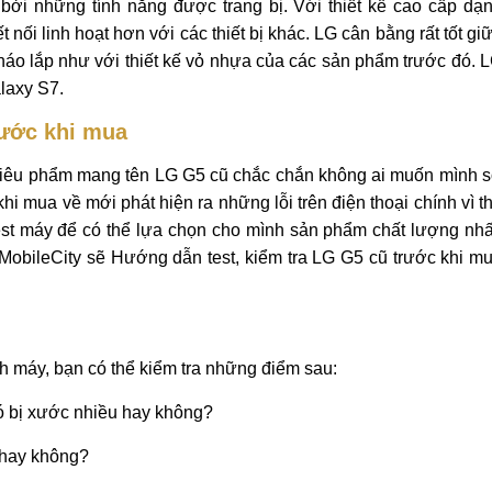
ởi những tính năng được trang bị. Với thiết kế cao cấp dạ
nối linh hoạt hơn với các thiết bị khác. LG cân bằng rất tốt gi
 tháo lắp như với thiết kế vỏ nhựa của các sản phẩm trước đó. 
laxy S7.
rước khi mua
 siêu phẩm mang tên LG G5 cũ chắc chắn không ai muốn mình 
i mua về mới phát hiện ra những lỗi trên điện thoại chính vì t
est máy để có thể lựa chọn cho mình sản phẩm chất lượng nhấ
MobileCity sẽ Hướng dẫn test, kiểm tra LG G5 cũ trước khi m
nh máy, bạn có thể kiểm tra những điểm sau:
 bị xước nhiều hay không?
 hay không?