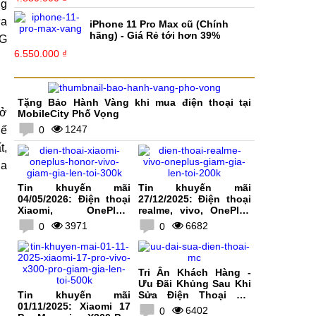
ng
ữa
iPhone 11 Pro Max cũ (Chính
hãng) - Giá Rẻ tới hơn 39%
LG
6.550.000 ₫
Tặng Bảo Hành Vàng khi mua điện thoại tại
sở
MobileCity Phố Vọng
1247
hế
0
t,
ua
Tin khuyến mãi
Tin khuyến mãi
04/05/2026: Điện thoại
27/12/2025: Điện thoại
Xiaomi, OnePlus,
realme, vivo, OnePlus
HONOR, vivo giảm giá
giảm giá lên tới 200K
3971
6682
0
0
lên tới 300K
Tri Ân Khách Hàng -
Ưu Đãi Khủng Sau Khi
Tin khuyến mãi
Sửa Điện Thoại Tại
01/11/2025: Xiaomi 17
MobileCity
6402
0