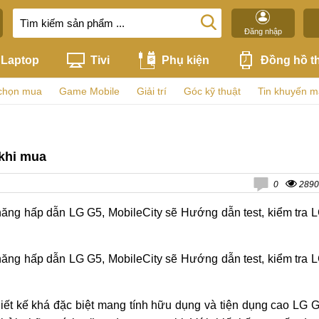
Đăng nhập
Laptop
Tivi
Phụ kiện
Đồng hồ t
chọn mua
Game Mobile
Giải trí
Góc kỹ thuật
Tin khuyến m
 khi mua
0
2890
ăng hấp dẫn LG G5, MobileCity sẽ Hướng dẫn test, kiểm tra 
ăng hấp dẫn LG G5, MobileCity sẽ Hướng dẫn test, kiểm tra 
iết kế khá đặc biệt mang tính hữu dụng và tiện dụng cao LG 