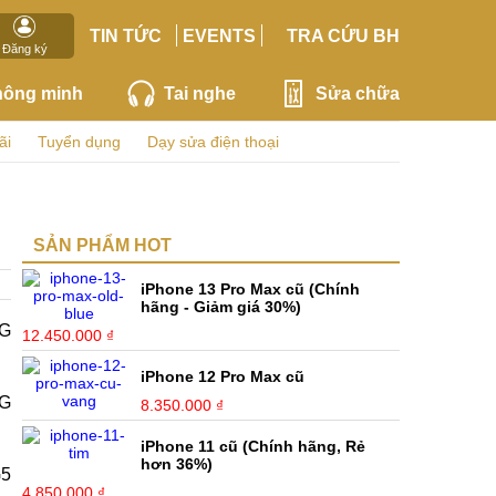
TIN TỨC
EVENTS
TRA CỨU BH
Đăng ký
hông minh
Tai nghe
Sửa chữa
ãi
Tuyển dụng
Dạy sửa điện thoại
SẢN PHẨM HOT
iPhone 13 Pro Max cũ (Chính
hãng - Giảm giá 30%)
LG
12.450.000 ₫
iPhone 12 Pro Max cũ
LG
8.350.000 ₫
iPhone 11 cũ (Chính hãng, Rẻ
hơn 36%)
G5
4.850.000 ₫