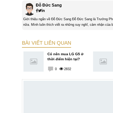
Đỗ Đức Sang
Giới thiệu ngắn về Đỗ Đức Sang Đỗ Đức Sang là Trưởng Phòng Content Marketing của MobileCity. Mình rất thích sách và cũng thích viết
nữa. Mình luôn thích viết ra những suy nghĩ, cảm nhận của b
bản thân Đỗ Đức Sang, viết chính là gửi gắm lại những cảm 
BÀI VIẾT LIÊN QUAN
axy Note
Có nên mua LG G5 ở
êu tại Hà
thời điểm hiện tại?
3
0
2832