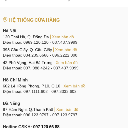
HỆ THỐNG CỬA HÀNG
Hà Nội
120 Thái Hà, Q. Đống Đa
Xem bản đồ
Điện thoại:
0969.120.120
-
037.437.9999
398 Cầu Giấy, Q. Cầu Giấy
Xem bản đồ
Điện thoại:
034.235.6666
-
096.2222.398
42 Phố Vọng, Hai Bà Trưng
Xem bản đồ
Điện thoại:
097. 988.4242
-
037.437.9999
Hồ Chí Minh
602 Lê Hồng Phong, P.10, Q.10
Xem bản đồ
Điện thoại:
097.1111.602
-
097.3333.602
Đà Nẵng
97 Hàm Nghi, Q.Thanh Khê
Xem bản đồ
Điện thoại:
096.123.9797
-
097.123.9797
Hotline CSKH:
097.120.66.88