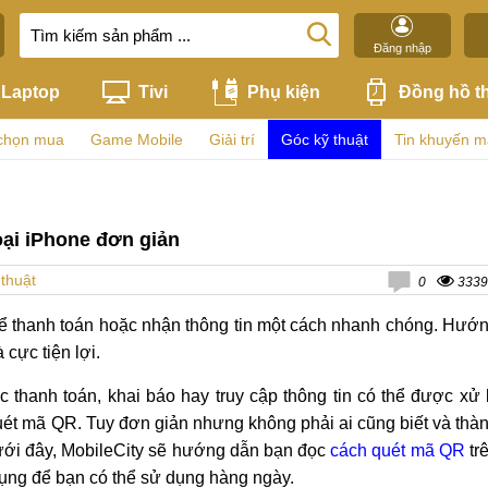
Đăng nhập
Laptop
Tivi
Phụ kiện
Đồng hồ t
chọn mua
Game Mobile
Giải trí
Góc kỹ thuật
Tin khuyến m
ại iPhone đơn giản
thuật
0
3339
ể thanh toán hoặc nhận thông tin một cách nhanh chóng. Hướ
cực tiện lợi.
ệc thanh toán, khai báo hay truy cập thông tin có thể được xử 
quét mã QR. Tuy đơn giản nhưng không phải ai cũng biết và thà
 dưới đây, MobileCity sẽ hướng dẫn bạn đọc
cách quét mã QR
tr
dụng để bạn có thể sử dụng hàng ngày.