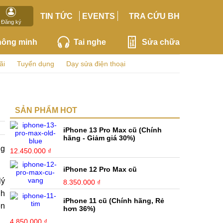
TIN TỨC
EVENTS
TRA CỨU BH
Đăng ký
hông minh
Tai nghe
Sửa chữa
ãi
Tuyển dụng
Dạy sửa điện thoại
SẢN PHẨM HOT
iPhone 13 Pro Max cũ (Chính
hãng - Giảm giá 30%)
ng
12.450.000 ₫
iPhone 12 Pro Max cũ
lý
8.350.000 ₫
nh
iPhone 11 cũ (Chính hãng, Rẻ
ên
hơn 36%)
4.850.000 ₫