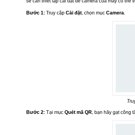
sẽ cần thiết lập cài đặt để camera của máy có thể 
Bước 1:
Truy cập
Cài đặt
, chọn mục
Camera
.
Tru
Bước 2:
Tại mục
Quét mã QR
, bạn hãy gạt công t