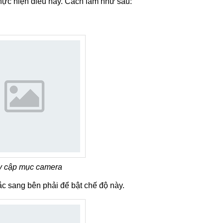
thực hiện điều này. Cách làm như sau:
y cập mục camera
ắc sang bên phải để bật chế độ này.