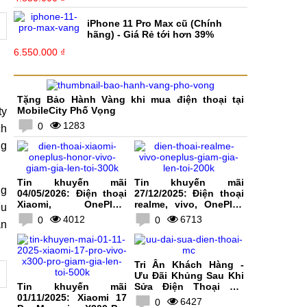
iPhone 11 Pro Max cũ (Chính
hãng) - Giá Rẻ tới hơn 39%
6.550.000 ₫
Tặng Bảo Hành Vàng khi mua điện thoại tại
MobileCity Phố Vọng
ty
1283
0
ch
ng
Tin khuyến mãi
Tin khuyến mãi
ng
04/05/2026: Điện thoại
27/12/2025: Điện thoại
Xiaomi, OnePlus,
realme, vivo, OnePlus
ểu
HONOR, vivo giảm giá
giảm giá lên tới 200K
4012
6713
0
0
ận
lên tới 300K
Tri Ân Khách Hàng -
Ưu Đãi Khủng Sau Khi
Tin khuyến mãi
Sửa Điện Thoại Tại
01/11/2025: Xiaomi 17
MobileCity
6427
0