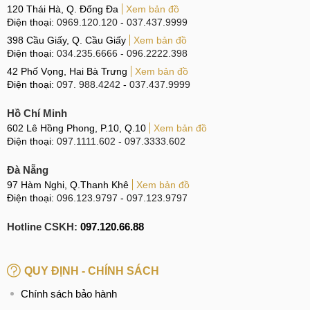
120 Thái Hà, Q. Đống Đa
Xem bản đồ
Điện thoại:
0969.120.120
-
037.437.9999
398 Cầu Giấy, Q. Cầu Giấy
Xem bản đồ
Điện thoại:
034.235.6666
-
096.2222.398
42 Phố Vọng, Hai Bà Trưng
Xem bản đồ
Điện thoại:
097. 988.4242
-
037.437.9999
Hồ Chí Minh
602 Lê Hồng Phong, P.10, Q.10
Xem bản đồ
Điện thoại:
097.1111.602
-
097.3333.602
Đà Nẵng
97 Hàm Nghi, Q.Thanh Khê
Xem bản đồ
Điện thoại:
096.123.9797
-
097.123.9797
Hotline CSKH:
097.120.66.88
QUY ĐỊNH - CHÍNH SÁCH
Chính sách bảo hành