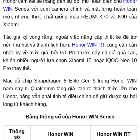
Honor cam kết sẽ mang đến sự đổi mới toàn diện cho
Honor
WIN
Series với cụm camera chính và mặt lưng hoàn toàn
mới, nhưng thực chất giống mẫu REDMI K70 và K90 của
Xiaomi.
Tác giả kỳ vọng rằng, ngoài việc nâng cấp thiết kế để trở
nên thu hút và thanh lịch hơn,
Honor WIN RT
cũng cần cân
nhắc kỹ về mức giá, bởi GT Pro trước đây có giá quá cao,
khiến nhiều người lựa chọn Xiaomi 15 hoặc iQOO Neo 10
Pro thay thế.
Mặc dù chip Snapdragon 8 Elite Gen 5 trong Honor WIN
năm nay bị Qualcomm tăng giá, tạo ra thách thức lớn cho
Honor, hãng vẫn phải tinh tế điều chỉnh để giữ được sự hài
lòng từ khách hàng.
Bảng thông số của Honor WIN Series
Thông
Honor WIN
Honor WIN RT
số