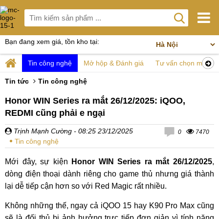
Bạn đang xem giá, tồn kho tại:
Tin công nghệ
Mở hộp & Đánh giá
Tư vấn chọn mua
Tin tức
Tin công nghệ
Honor WIN Series ra mắt 26/12/2025: iQOO,
REDMI cũng phải e ngại
Trịnh Mạnh Cường
- 08:25 23/12/2025
0
7470
Tin công nghệ
Mới đây, sự kiện
Honor WIN Series ra mắt 26/12/2025
,
dòng điện thoại dành riêng cho game thủ nhưng giá thành
lại dễ tiếp cận hơn so với Red Magic rất nhiều.
Không những thế, ngay cả iQOO 15 hay K90 Pro Max cũng
sẽ là đối thủ bị ảnh hưởng trực tiếp đơn giản vì tính năng