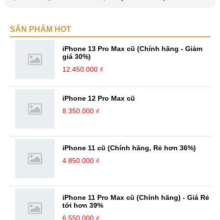
smartphone và viễn thông mới. Mình thường xuyên theo dõi và học hỏi
về Hi-Tech. Sự ham học vốn có sẽ đưa bản thân mình tới với nhiều sự
SẢN PHẨM HOT
hiểu biết mới mẻ và thú vị. Tinh thần tự giác và sự chuyên nghiệp là
điều mà mình đang rèn luyện và hướng tới. ...
iPhone 13 Pro Max cũ (Chính hãng - Giảm
giá 30%)
12.450.000 ₫
iPhone 12 Pro Max cũ
8.350.000 ₫
iPhone 11 cũ (Chính hãng, Rẻ hơn 36%)
4.850.000 ₫
iPhone 11 Pro Max cũ (Chính hãng) - Giá Rẻ
tới hơn 39%
6.550.000 ₫