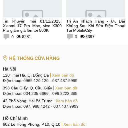
Tin khuyến mãi 01/11/2025:
Tri Ân Khách Hàng - Ưu Đãi
Xiaomi 17 Pro Max, vivo X300
Khủng Sau Khi Sửa Điện Thoại
Pro giảm giá lên tới 500K
Tại MobileCity
8281
6397
0
0
HỆ THỐNG CỬA HÀNG
Hà Nội
120 Thái Hà, Q. Đống Đa
Xem bản đồ
Điện thoại:
0969.120.120
-
037.437.9999
398 Cầu Giấy, Q. Cầu Giấy
Xem bản đồ
Điện thoại:
034.235.6666
-
096.2222.398
42 Phố Vọng, Hai Bà Trưng
Xem bản đồ
Điện thoại:
097. 988.4242
-
037.437.9999
Hồ Chí Minh
602 Lê Hồng Phong, P.10, Q.10
Xem bản đồ