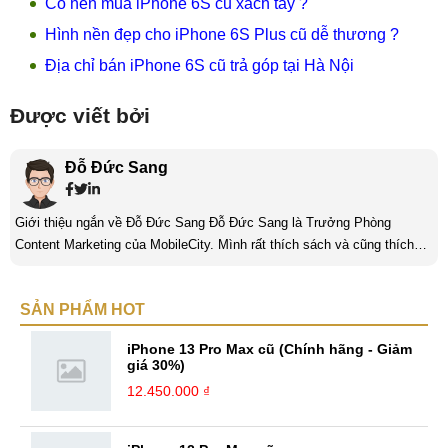
Có nên mua iPhone 6S cũ xách tay ?
Hình nền đẹp cho iPhone 6S Plus cũ dễ thương ?
Địa chỉ bán iPhone 6S cũ trả góp tại Hà Nội
Được viết bởi
Đỗ Đức Sang
Giới thiệu ngắn về Đỗ Đức Sang Đỗ Đức Sang là Trưởng Phòng
Content Marketing của MobileCity. Mình rất thích sách và cũng thích
viết nữa. Mình luôn thích viết ra những suy nghĩ, cảm nhận của bản
thân ở bất cứ khoảnh khắc nào đặc biệt để lưu giữ lại làm kỉ niệm. Với
SẢN PHẨM HOT
bản thân Đỗ Đức Sang, viết chính là gửi gắm lại những cảm xúc, cảm
nhận, đánh giá chân thực nhất của mình với một vấn đề nào ...
iPhone 13 Pro Max cũ (Chính hãng - Giảm
giá 30%)
12.450.000 ₫