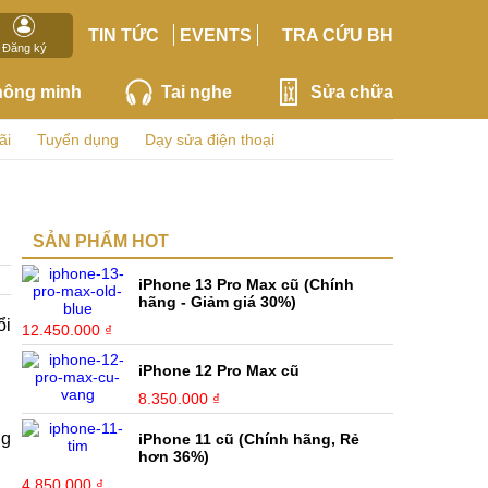
TIN TỨC
EVENTS
TRA CỨU BH
Đăng ký
hông minh
Tai nghe
Sửa chữa
ãi
Tuyển dụng
Dạy sửa điện thoại
SẢN PHẨM HOT
iPhone 13 Pro Max cũ (Chính
hãng - Giảm giá 30%)
ổi
12.450.000 ₫
iPhone 12 Pro Max cũ
8.350.000 ₫
ng
iPhone 11 cũ (Chính hãng, Rẻ
hơn 36%)
4.850.000 ₫