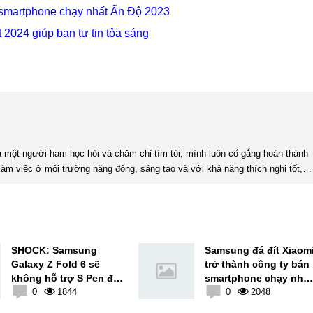
n smartphone chạy nhất Ấn Độ 2023
 2024 giúp bạn tự tin tỏa sáng
àm việc ở môi trường năng động, sáng tạo và với khả năng thích nghi tốt,
uý giá. Đặc biệt, với niềm đam mê đi du lịch đã mang lại cho mình tinh ...
SHOCK: Samsung
Samsung đá đít Xiaom
Galaxy Z Fold 6 sẽ
trở thành công ty bán
không hỗ trợ S Pen để
smartphone chạy nhất
cắt giảm chi phí
0
1844
Ấn Độ 2023
0
2048