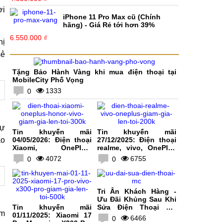
ời
iPhone 11 Pro Max cũ (Chính
hãng) - Giá Rẻ tới hơn 39%
6.550.000 ₫
hị
sẻ
Tặng Bảo Hành Vàng khi mua điện thoại tại
MobileCity Phố Vọng
1333
0
sự
Tin khuyến mãi
Tin khuyến mãi
ào
04/05/2026: Điện thoại
27/12/2025: Điện thoại
Xiaomi, OnePlus,
realme, vivo, OnePlus
HONOR, vivo giảm giá
giảm giá lên tới 200K
4072
6755
0
0
lên tới 300K
Tri Ân Khách Hàng -
Ưu Đãi Khủng Sau Khi
Tin khuyến mãi
Sửa Điện Thoại Tại
ểm
01/11/2025: Xiaomi 17
MobileCity
6466
0