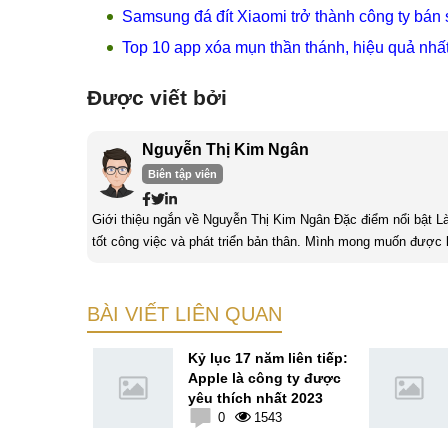
Samsung đá đít Xiaomi trở thành công ty bá
Top 10 app xóa mụn thần thánh, hiệu quả nhất
Được viết bởi
Nguyễn Thị Kim Ngân
Biên tập viên
Giới thiệu ngắn về Nguyễn Thị Kim Ngân Đặc điểm nổi bật Là một người ham học hỏi và chăm chỉ tìm tòi, mình luôn cố gắng hoàn thành
tốt công việc và phát triển bản thân. Mình mong muốn được l
mình sẽ nhận được thêm nhiều bài học cũng như kinh nghiệm q
BÀI VIẾT LIÊN QUAN
ries có thể
Kỷ lục 17 năm liên tiếp:
thay đổi
Apple là công ty được
ết kế
yêu thích nhất 2023
5
0
1543