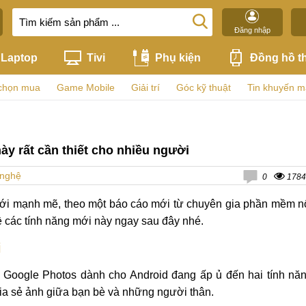
Đăng nhập
Laptop
Tivi
Phụ kiện
Đồng hồ t
chọn mua
Game Mobile
Giải trí
Góc kỹ thuật
Tin khuyến m
ày rất cần thiết cho nhiều người
 nghệ
0
1784
mới mạnh mẽ, theo một báo cáo mới từ chuyên gia phần mềm n
ề các tính năng mới này ngay sau đây nhé.
i
 Google Photos dành cho Android đang ấp ủ đến hai tính nă
ia sẻ ảnh giữa bạn bè và những người thân.