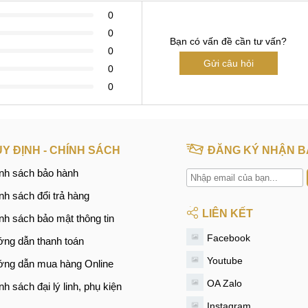
0
0
Bạn có vấn đề cần tư vấn?
0
Gửi câu hỏi
0
0
Y ĐỊNH - CHÍNH SÁCH
ĐĂNG KÝ NHẬN B
nh sách bảo hành
nh sách đổi trả hàng
LIÊN KẾT
nh sách bảo mật thông tin
Facebook
ng dẫn thanh toán
Youtube
ng dẫn mua hàng Online
OA Zalo
nh sách đại lý linh, phụ kiện
Instagram