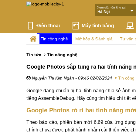
Xem giá, tồn kho tại:
Điện thoại
Máy tính bảng
Tin công nghệ
Mở hộp & Đánh giá
Tư vấn 
Tin tức
Tin công nghệ
Google Photos sắp tung ra hai tính năng n
Nguyễn Thị Kim Ngân
- 09:46 02/02/2024
Tin công
Google đang chuẩn bị hai tính năng chia sẻ ảnh 
tiếng AssembleDebug. Hãy cùng tìm hiểu chi tiết v
Google Photos rò rỉ hai tính năng mớ
Theo báo cáo, phiên bản mới 6.69 của ứng dụng
chính chưa được phát hành nhằm cải thiện việc ch