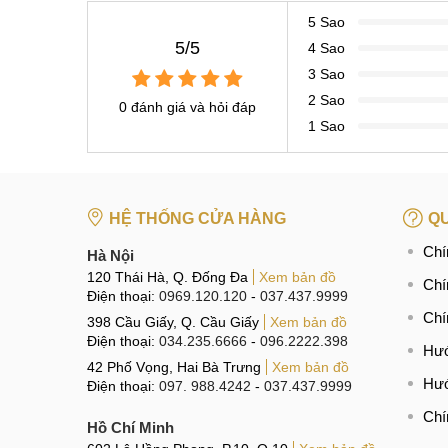
5 Sao
5/5
4 Sao
3 Sao
2 Sao
0 đánh giá và hỏi đáp
1 Sao
HỆ THỐNG CỬA HÀNG
QU
Chí
Hà Nội
120 Thái Hà, Q. Đống Đa
Xem bản đồ
Chí
Điện thoại:
0969.120.120
-
037.437.9999
Chí
398 Cầu Giấy, Q. Cầu Giấy
Xem bản đồ
Điện thoại:
034.235.6666
-
096.2222.398
Hướ
42 Phố Vọng, Hai Bà Trưng
Xem bản đồ
Hướ
Điện thoại:
097. 988.4242
-
037.437.9999
Chí
Hồ Chí Minh