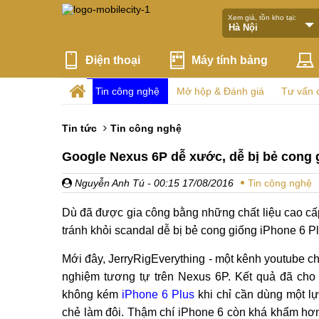
Xem giá, tồn kho tại:
Điện thoại
Máy tính bảng
Tin công nghệ
Mở hộp & Đánh giá
Tư vấn 
Tin tức
Tin công nghệ
Google Nexus 6P dễ xước, dễ bị bẻ cong 
Nguyễn Anh Tú
- 00:15 17/08/2016
Tin công nghệ
Dù đã được gia công bằng những chất liệu cao cấ
tránh khỏi scandal dễ bị bẻ cong giống iPhone 6 P
Mới đây, JerryRigEverything - một kênh youtube ch
nghiệm tương tự trên Nexus 6P. Kết quả đã ch
không kém
iPhone 6 Plus
khi chỉ cần dùng một l
chẻ làm đôi. Thậm chí iPhone 6 còn khá khẩm hơ