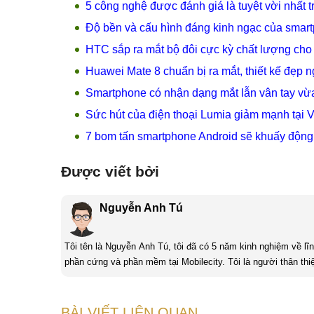
5 công nghệ được đánh giá là tuyệt vời nhất
Độ bền và cấu hình đáng kinh ngạc của smar
HTC sắp ra mắt bộ đôi cực kỳ chất lượng cho
Huawei Mate 8 chuẩn bị ra mắt, thiết kế đẹp 
Smartphone có nhận dạng mắt lẫn vân tay vừa r
Sức hút của điện thoại Lumia giảm mạnh tại 
7 bom tấn smartphone Android sẽ khuấy động 
Được viết bởi
Nguyễn Anh Tú
Tôi tên là Nguyễn Anh Tú, tôi đã có 5 năm kinh nghiệm về lĩ
phần cứng và phần mềm tại Mobilecity. Tôi là người thân thi
tính thử thách và là một người đam mê công nghệ tôi luôn thíc
BÀI VIẾT LIÊN QUAN