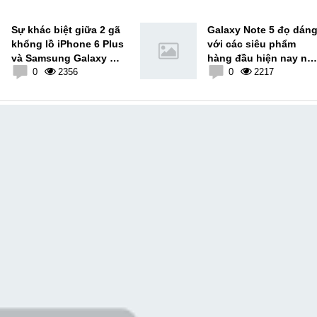
Sự khác biệt giữa 2 gã
Galaxy Note 5 đọ dán
khổng lồ iPhone 6 Plus
với các siêu phẩm
và Samsung Galaxy S6
hàng đầu hiện nay nh
Edge Plus
0
2356
LG G4, iPhone 6 Plus,
0
2217
Xiaomi Mi Note...