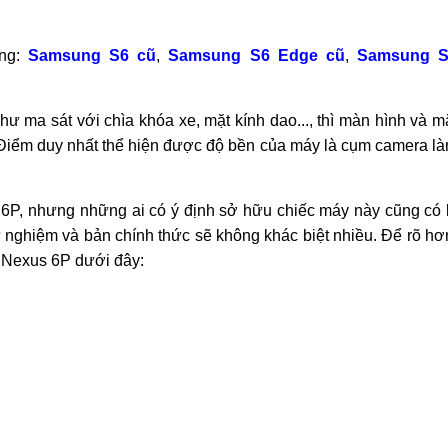
ung:
Samsung S6 cũ
,
Samsung S6 Edge cũ
,
Samsung S
ư ma sát với chìa khóa xe, mặt kính dao..., thì màn hình và m
 Điểm duy nhất thể hiện được độ bền của máy là cụm camera l
6P, nhưng những ai có ý định sở hữu chiếc máy này cũng có 
hử nghiệm và bản chính thức sẽ không khác biệt nhiều. Để rõ hơ
 Nexus 6P dưới đây: