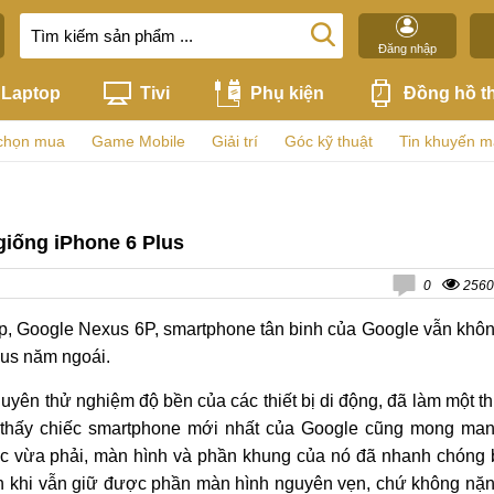
Đăng nhập
Laptop
Tivi
Phụ kiện
Đồng hồ t
chọn mua
Game Mobile
Giải trí
Góc kỹ thuật
Tin khuyến m
giống iPhone 6 Plus
0
2560
p, Google Nexus 6P, smartphone tân binh của Google vẫn khô
lus năm ngoái.
uyên thử nghiệm độ bền của các thiết bị di động, đã làm một t
o thấy chiếc smartphone mới nhất của Google cũng mong ma
ực vừa phải, màn hình và phần khung của nó đã nhanh chóng 
n khi vẫn giữ được phần màn hình nguyên vẹn, chứ không nặ