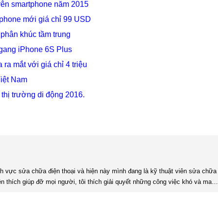
 trên smartphone năm 2015
tphone mới giá chỉ 99 USD
 phân khúc tầm trung
ngang iPhone 6S Plus
a mắt với giá chỉ 4 triệu
Việt Nam
thị trường di động 2016.
nh vực sửa chữa điện thoại và hiện này mình đang là kỹ thuật viên sửa chữa
ện thích giúp đỡ mọi người, tôi thích giải quyết những công việc khó và man
h tìm tòi những cái mới và Mobilecity đã giúp tôi thực hiện điều đó. ...