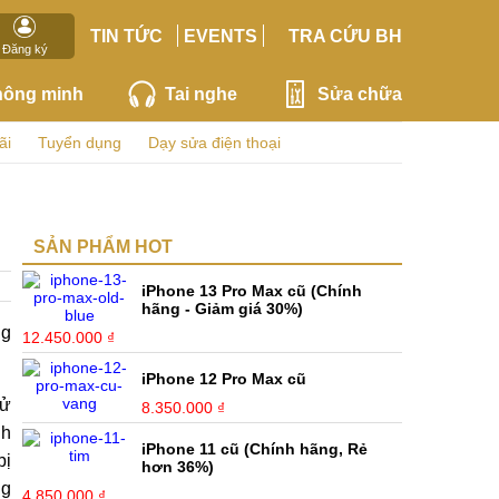
TIN TỨC
EVENTS
TRA CỨU BH
Đăng ký
hông minh
Tai nghe
Sửa chữa
ãi
Tuyển dụng
Dạy sửa điện thoại
SẢN PHẨM HOT
iPhone 13 Pro Max cũ (Chính
hãng - Giảm giá 30%)
ng
12.450.000 ₫
iPhone 12 Pro Max cũ
hử
8.350.000 ₫
nh
iPhone 11 cũ (Chính hãng, Rẻ
bị
hơn 36%)
ng
4.850.000 ₫