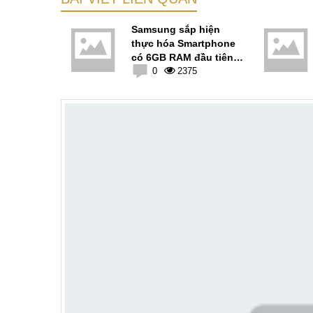
"Trống
Samsung sắp hiện
riêng cho
thực hóa Smartphone
á bằng 6
có 6GB RAM đầu tiên
e cao cấp
1
trên thế giới
0
2375