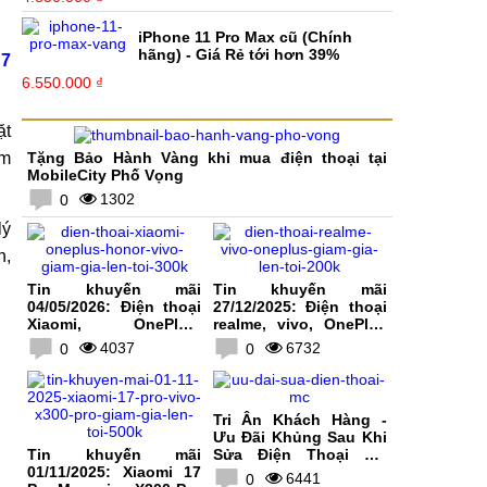
iPhone 11 Pro Max cũ (Chính
hãng) - Giá Rẻ tới hơn 39%
7
6.550.000 ₫
ặt
àm
Tặng Bảo Hành Vàng khi mua điện thoại tại
MobileCity Phố Vọng
1302
0
lý
n,
Tin khuyến mãi
Tin khuyến mãi
04/05/2026: Điện thoại
27/12/2025: Điện thoại
Xiaomi, OnePlus,
realme, vivo, OnePlus
HONOR, vivo giảm giá
giảm giá lên tới 200K
4037
6732
0
0
lên tới 300K
Tri Ân Khách Hàng -
Ưu Đãi Khủng Sau Khi
Tin khuyến mãi
Sửa Điện Thoại Tại
01/11/2025: Xiaomi 17
MobileCity
6441
0