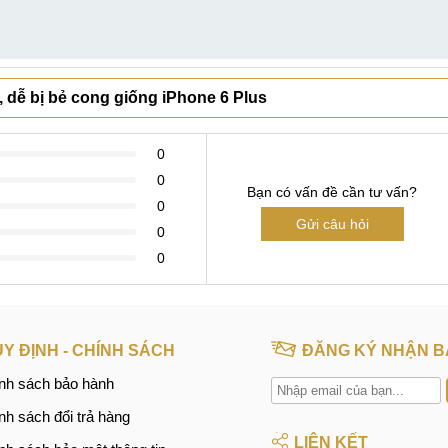
 dễ bị bẻ cong giống iPhone 6 Plus
0
0
Bạn có vấn đề cần tư vấn?
0
Gửi câu hỏi
0
0
Y ĐỊNH - CHÍNH SÁCH
ĐĂNG KÝ NHẬN B
nh sách bảo hành
nh sách đổi trả hàng
LIÊN KẾT