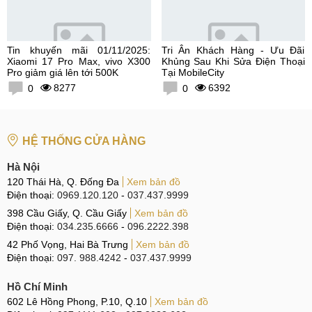
Tin khuyến mãi 01/11/2025:
Tri Ân Khách Hàng - Ưu Đãi
Xiaomi 17 Pro Max, vivo X300
Khủng Sau Khi Sửa Điện Thoại
Pro giảm giá lên tới 500K
Tại MobileCity
8277
6392
0
0
HỆ THỐNG CỬA HÀNG
Hà Nội
120 Thái Hà, Q. Đống Đa
Xem bản đồ
Điện thoại:
0969.120.120
-
037.437.9999
398 Cầu Giấy, Q. Cầu Giấy
Xem bản đồ
Điện thoại:
034.235.6666
-
096.2222.398
42 Phố Vọng, Hai Bà Trưng
Xem bản đồ
Điện thoại:
097. 988.4242
-
037.437.9999
Hồ Chí Minh
602 Lê Hồng Phong, P.10, Q.10
Xem bản đồ