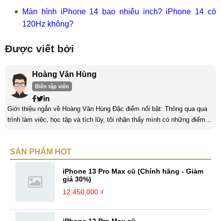
Màn hình iPhone 14 bao nhiêu inch? iPhone 14 có
120Hz không?
Được viết bởi
Hoàng Văn Hùng
Biên tập viên
Giới thiệu ngắn về Hoàng Văn Hùng Đặc điểm nổi bật: Thông qua qua
trình làm việc, học tập và tích lũy, tôi nhận thấy mình có những điểm
nổi bật như sau: Tinh thần cầu tiến, ham học hỏi, chịu áp lực cao. Luôn
luôn học tập không ngừng để trau dồi kiến thức phục vụ công việc. Khả
SẢN PHẨM HOT
năng làm việc độc lập, làm việc nhóm tốt. Yêu thích chạy bộ, nghe
sách nói,... Kinh nghiệm: Tôi đã có ...
iPhone 13 Pro Max cũ (Chính hãng - Giảm
giá 30%)
12.450.000 ₫
iPhone 12 Pro Max cũ