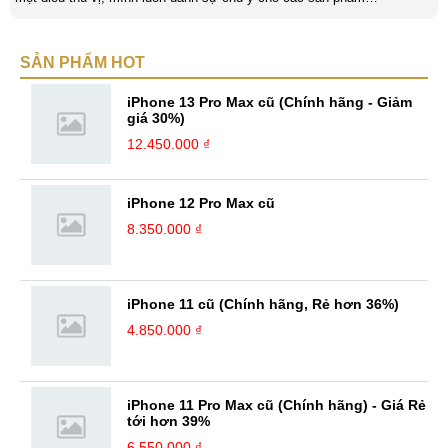
smartphone và viễn thông mới. Mình thường xuyên theo dõi và học hỏi
về Hi-Tech. Sự ham học vốn có sẽ đưa bản thân mình tới với nhiều sự
SẢN PHẨM HOT
hiểu biết mới mẻ và thú vị. Tinh thần tự giác và sự chuyên nghiệp là
điều mà mình đang rèn luyện và hướng tới. ...
iPhone 13 Pro Max cũ (Chính hãng - Giảm
giá 30%)
12.450.000 ₫
iPhone 12 Pro Max cũ
8.350.000 ₫
iPhone 11 cũ (Chính hãng, Rẻ hơn 36%)
4.850.000 ₫
iPhone 11 Pro Max cũ (Chính hãng) - Giá Rẻ
tới hơn 39%
6.550.000 ₫