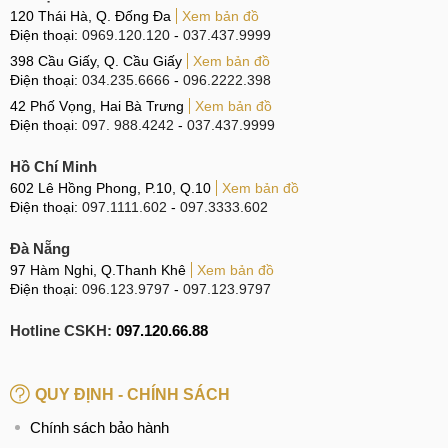
120 Thái Hà, Q. Đống Đa
Xem bản đồ
Điện thoại:
0969.120.120
-
037.437.9999
398 Cầu Giấy, Q. Cầu Giấy
Xem bản đồ
Điện thoại:
034.235.6666
-
096.2222.398
42 Phố Vọng, Hai Bà Trưng
Xem bản đồ
Điện thoại:
097. 988.4242
-
037.437.9999
Hồ Chí Minh
602 Lê Hồng Phong, P.10, Q.10
Xem bản đồ
Điện thoại:
097.1111.602
-
097.3333.602
Đà Nẵng
97 Hàm Nghi, Q.Thanh Khê
Xem bản đồ
Điện thoại:
096.123.9797
-
097.123.9797
Hotline CSKH:
097.120.66.88
QUY ĐỊNH - CHÍNH SÁCH
Chính sách bảo hành